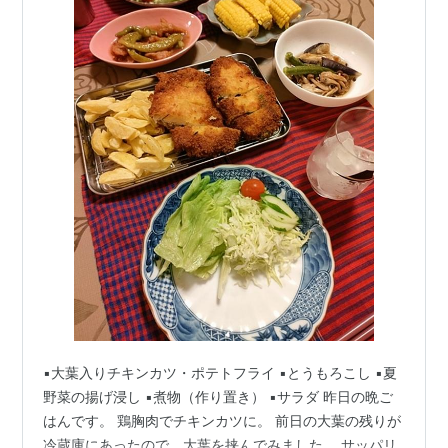
▪️大葉入りチキンカツ・ポテトフライ ▪️とうもろこし ▪️夏
野菜の揚げ浸し ▪️煮物（作り置き） ▪️サラダ 昨日の晩ご
はんです。 鶏胸肉でチキンカツに。 前日の大葉の残りが
冷蔵庫にあったので、大葉を挟んでみました。 サッパリ