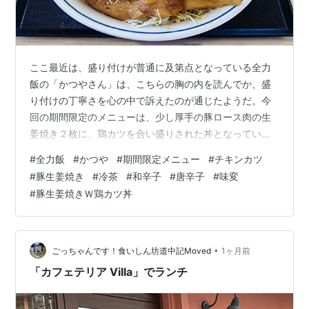
ここ最近は、盛り付けが普通に及第点となっている全力
飯の「かつやさん」は、こちらの胸の内を読んでか、盛
り付けの丁寧さを心の中で訴えたのが通じたようだ。今
回の期間限定のメニューは、少し厚手の豚ロース肉の生
姜焼き２枚に、鶏カツを合い盛りされた丼となってい
る。 品名は「豚生姜焼きＷ鶏カツ丼＠879円（税込・
#
全力飯
#
かつや
#
期間限定メニュー
#
チキンカツ
100円引券）」で、マヨが添えられているので、好みとし
#
豚生姜焼き
#
冷茶
#
和辛子
#
唐辛子
#
味変
て和辛子を乗っけるだけでスタンバイＯＫとなる。相変
#
豚生姜焼きＷ鶏カツ丼
わらず千切りキャベツの量が尋常ではないが、生姜焼き
の相方なので多くは異議を申し立てないでおく。ただし
茶色めしの称号は甘んじて受けることになるだろう。 豚
の生姜焼きをダブルにするか、トリプルにバージ…
•
ごっちゃんです！食いしん坊道中記Moved
1ヶ月前
「カフェテリア Villa」でランチ