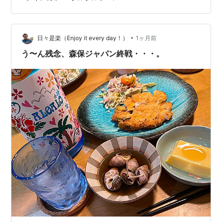
食べたタルタルチキンカツよりも二回りくらいでかいで
す。 かなり満腹になってごちそうさま。夜になってもお
腹すかない。 無料クーポンもゲット。 [松のや 上大岡西
•
店 (マイカリー食堂併設)]横浜市港南区上大岡西2-1-19
日々是楽（Enjoy it every day！）
1ヶ月前
https://www.matsuyafoods.co.jp/matsu…
う〜ん残念、森保ジャパン終戦・・・。