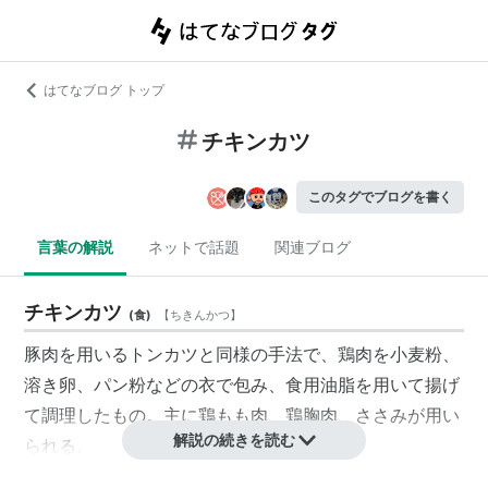
はてなブログ トップ
チキンカツ
このタグでブログを書く
言葉の解説
ネットで話題
関連ブログ
チキンカツ
(
食
)
【
ちきんかつ
】
豚肉を用いるトンカツと同様の手法で、鶏肉を小麦粉、
溶き卵、パン粉などの衣で包み、食用油脂を用いて揚げ
て調理したもの。主に鶏もも肉、鶏胸肉、ささみが用い
解説の続きを読む
られる。