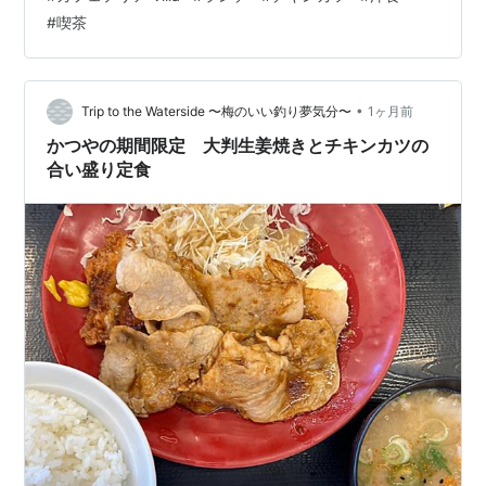
もｗｗ 米が余って困っている人がいるらしいので消費に
#
喫茶
貢献ｗｗｗ はじめてきたのは数十年も前、連れてきてく
れた先輩はご存命か？？ 御同行も満足のランチでした🐓
🐓 カフェテリア Villa 宮崎県宮崎市松橋２丁目１２−１７
☎ 0985ｰ29ｰ5754
•
Trip to the Waterside 〜梅のいい釣り夢気分〜
1ヶ月前
かつやの期間限定 大判生姜焼きとチキンカツの
合い盛り定食