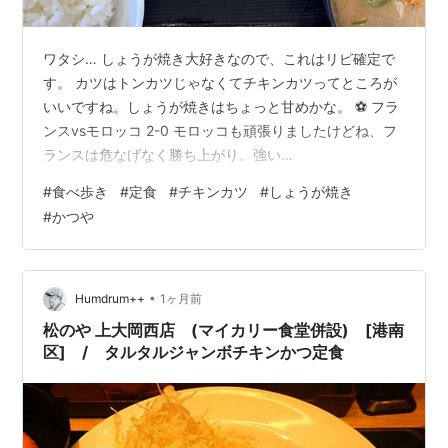
ワタシ… しょうが焼き大好きなので、これはリピ確定で
す。 カツはトンカツじゃなくてチキンカツってところが
いいですね。しょうが焼きはちょっと甘めかな。 ⚽ フラ
ンスvsモロッコ 2-0 モロッコも頑張りましたけどね、フ
ランスは危なげなく勝ち上がり。強い…
#
食べ歩き
#
定食
#
チキンカツ
#
しょうが焼き
#
かつや
•
Humdrum++
1ヶ月前
松のや 上大岡西店 (マイカリー食堂併設) [港南
区] / タルタルジャンボチキンかつ定食