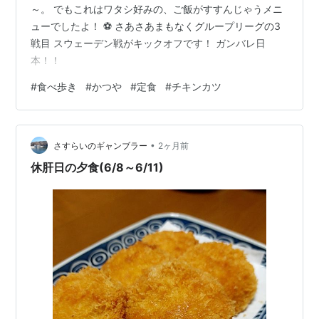
～。 でもこれはワタシ好みの、ご飯がすすんじゃうメニ
ューでしたよ！ ⚽ さあさあまもなくグループリーグの3
戦目 スウェーデン戦がキックオフです！ ガンバレ日
本！！
#
食べ歩き
#
かつや
#
定食
#
チキンカツ
•
さすらいのギャンブラー
2ヶ月前
休肝日の夕食(6/8～6/11)