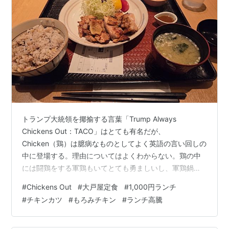
トランプ大統領を揶揄する言葉「Trump Always
Chickens Out：TACO」はとても有名だが、
Chicken（鶏）は臆病なものとしてよく英語の言い回しの
中に登場する。理由についてはよくわからない。鶏の中
には闘鶏をする軍鶏もいてとても勇ましいし、軍鶏鍋も
池波正太郎の「鬼平犯科帳」にはよく登場する。決して
#
Chickens Out
#
大戸屋定食
#
1,000円ランチ
「これを喰うと臆病になる」と言っているわけではな
#
チキンカツ
#
もろみチキン
#
ランチ高騰
い。 ただ、最近外食チェーンの値上げがすごくて
「Chickens Out」したくなることがよくある。代表的な