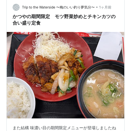
のが「CoCo壱番屋」、好きなようにトッピングすれば
2,000円に近くなってしまうという（*1）。そういえば僕
•
Trip to the Waterside 〜梅のいい釣り夢気分〜
1ヶ月前
も、最近足が向い…
かつやの期間限定 モツ野菜炒めとチキンカツの
合い盛り定食
また結構 味濃い目の期間限定メニューが登場しましたね