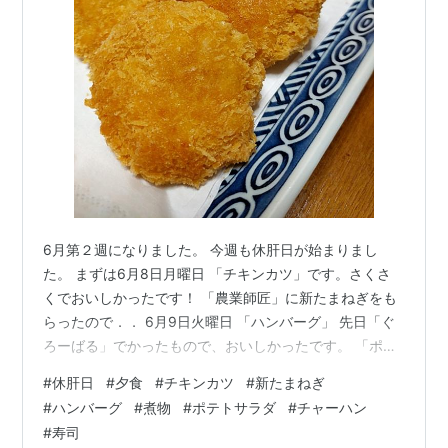
6月第２週になりました。 今週も休肝日が始まりまし
た。 まずは6月8日月曜日 「チキンカツ」です。さくさ
くでおいしかったです！ 「農業師匠」に新たまねぎをも
らったので．． 6月9日火曜日 「ハンバーグ」 先日「ぐ
ろーばる」でかったもので、おいしかったです。 「ポテ
トサラダ」 味がなじんでおいしかったです！ 「煮物」
#
休肝日
#
夕食
#
チキンカツ
#
新たまねぎ
こっちも味がなじんで、おいしかったです！ 6月10日水
#
ハンバーグ
#
煮物
#
ポテトサラダ
#
チャーハン
曜日 「チャーハン」でした。 6月11日木曜日 ベイシアで
#
寿司
買った「寿司」でした。これで５５０円（税抜き）でし