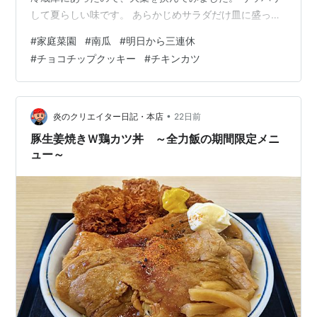
して夏らしい味です。 あらかじめサラダだけ皿に盛って
おいて、各自で好きなだけ取るスタイルでいただきま
#
家庭菜園
#
南瓜
#
明日から三連休
す。 あとは夏野菜のおかずたち。 とうもろこしはスーパ
#
チョコチップクッキー
#
チキンカツ
ーで安いのを買ってレンチンしました。 高級品でなくと
も、採れたてでなくても、十分に甘いです。 日本の品種
改良はすごいですよ。 食後の甘いものはファミマのチョ
コチップクッキー。 本日（昨日の時点で）賞味期限
•
炎のクリエイター日記・本店
22日前
（笑） サクッ…
豚生姜焼きＷ鶏カツ丼 ～全力飯の期間限定メニ
ュー～