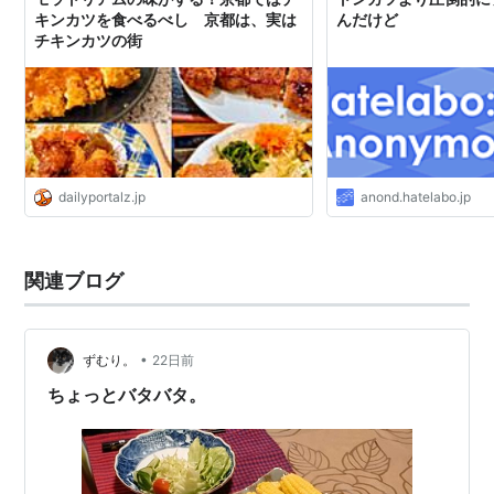
キンカツを食べるべし 京都は、実は
んだけど
チキンカツの街
dailyportalz.jp
anond.hatelabo.jp
関連ブログ
•
ずむり。
22日前
ちょっとバタバタ。