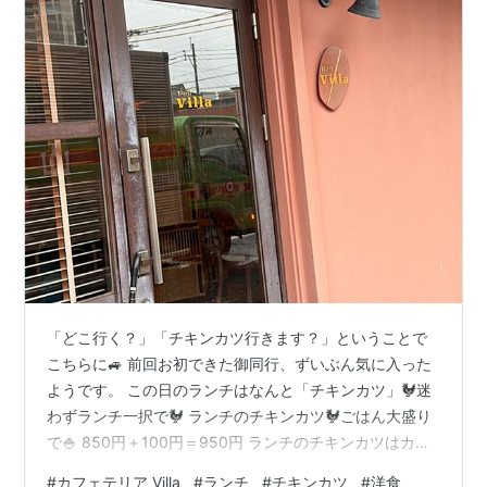
「どこ行く？」「チキンカツ行きます？」ということで
こちらに🚙 前回お初できた御同行、ずいぶん気に入った
ようです。 この日のランチはなんと「チキンカツ」🐓迷
わずランチ一択で🐓 ランチのチキンカツ🐓ごはん大盛り
で🍚 850円＋100円＝950円 ランチのチキンカツはカッ
トして提供🐓 ソースもたっぷり👉 カツカレーにみえるか
#
カフェテリア Villa
#
ランチ
#
チキンカツ
#
洋食