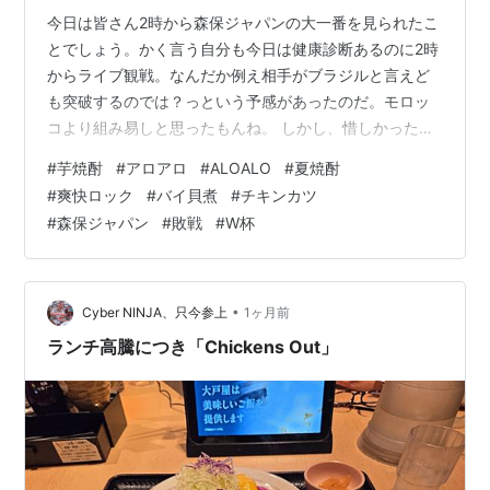
今日は皆さん2時から森保ジャパンの大一番を見られたこ
とでしょう。かく言う自分も今日は健康診断あるのに2時
からライブ観戦。なんだか例え相手がブラジルと言えど
も突破するのでは？っという予感があったのだ。モロッ
コより組み易しと思ったもんね。 しかし、惜しかったよ
なぁ〜。これぞっ惜敗だ。まぁ〜負けは負けだけど以前
#
芋焼酎
#
アロアロ
#
ALOALO
#
夏焼酎
の1−4で大敗した時とは違っていた。もう〜これで世界に
#
爽快ロック
#
バイ貝煮
#
チキンカツ
前半だけで言えば世界最高レベルなこと納得させたは
#
森保ジャパン
#
敗戦
#
W杯
ず。今後の課題は後半残り35分となったのでは？更に相
手の戦略変更への対応力の2つだね。4年って長いが今日
から新たな4年への1歩スタートだ。50年までに優勝する
んだから。この挫折を糧にしようよ！…
•
Cyber NINJA、只今参上
1ヶ月前
ランチ高騰につき「Chickens Out」