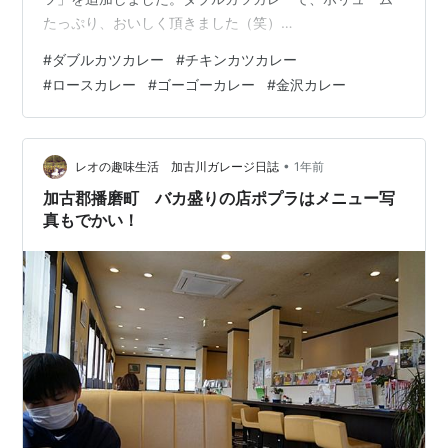
たっぷり、おいしく頂きました（笑）
kanazawa10no3.hatenablog.com【撮影場所 ゴーゴーカ
#
ダブルカツカレー
#
チキンカツカレー
レー保古町店：2025年07月15日 Xiaomi 15 Ultra】
#
ロースカレー
#
ゴーゴーカレー
#
金沢カレー
•
レオの趣味生活 加古川ガレージ日誌
1年前
加古郡播磨町 バカ盛りの店ポプラはメニュー写
真もでかい！