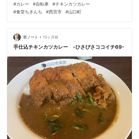
#
カレー
#
自転車
#
チキンカツカレー
ところが、計画通りにはいかず、二転三転。紆余曲折。
#
食堂ちきんち
#
西宮市
#
山口町
ようやく山間部を通り抜けて、ロードサイド街にたどり
着いたのは14時をとっくに過ぎた頃であった（その顛末
は、別途自転車記事にまとめる予定）。 神鉄沿線にたど
り着くには、もう一つ小さな山を越えなければいけない
•
哲ノート
10ヶ月前
が、ハラが減ってしまいどうにもならない。 …
手仕込チキンカツカレー -ひさびさココイチ69-