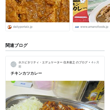
イト
dailyportalz.jp
www.amanofoods.jp
関連ブログ
•
ホスピタリティ・エデュケーター 住木俊之 のブログ
4ヶ月
前
チキンカツカレー