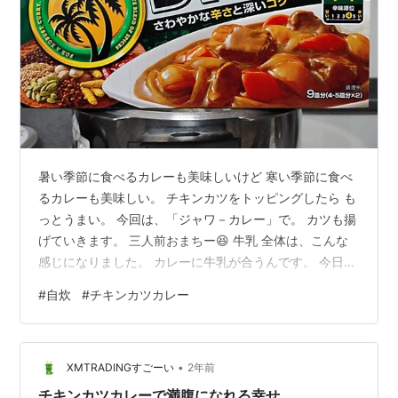
暑い季節に食べるカレーも美味しいけど 寒い季節に食べ
るカレーも美味しい。 チキンカツをトッピングしたら も
っとうまい。 今回は、「ジャワ－カレー」で。 カツも揚
げていきます。 三人前おまちー😆 牛乳 全体は、こんな
感じになりました。 カレーに牛乳が合うんです。 今日も
夕食が食べれたこと。 感謝です。 ごちそうさまです。
#
自炊
#
チキンカツカレー
今回は、 自炊 家族飯 夕ご飯 チキンカツカレー(^^♪ につ
いて書きました。 最後まで読んでいただきありがとうご
ざいます。
•
XMTRADINGすごーい
2年前
チキンカツカレーで満腹になれる幸せ