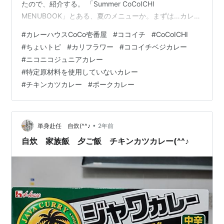
たので、紹介する。 「Summer CoCoICHI
MENUBOOK」とある、夏のメニューか。まずは…カレー
のご注文方法、ね。 ポークカレー、甘口ポークカレー、
#
カレーハウスCoCo壱番屋
#
ココイチ
#
CoCoICHI
ビーフカレー、ココイチベジカレー…こんなにソースの
#
ちょいトピ
#
カリフラワー
#
ココイチベジカレー
種類あったのは知らなかった。辛さを強くすることはあ
#
ニコニコジュニアカレー
るな俺も。2辛にしたり…最近は年食ったから、ノーマル
#
特定原材料を使用していないカレー
でもいいけどな。 ちょいトピ！ラインナップ、そう、ト
#
チキンカツカレー
#
ポークカレー
ッピングが豊富なのがココイチの魅力。定番ミックスメ
ニュー、そう、…
•
単身赴任 自炊(^^♪
2年前
自炊 家族飯 夕ご飯 チキンカツカレー(^^♪