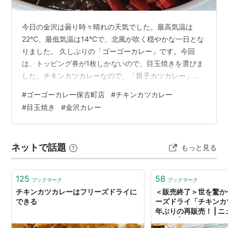
今日の金沢は曇り時々晴れの天気でした。最高気温は
22°C、最低気温は14°Cで、北風が吹く穏やかな一日とな
りました。 久しぶりの「ゴーゴーカレー」です。今回
は、トッピング券が1枚しかないので、目玉焼きを選びま
した。チキンカツカレーなので、「親子カツカレー」で
す。なお「キャベツ」おかわりしました（笑） ゴーゴー
#
ゴーゴーカレー保古町店
#
チキンカツカレー
カレー最大の祭典「ゴーゴーバースデー」当日、カレー
#
目玉焼き
#
金沢カレー
をご注文いただいた皆様へ、感謝を込めて「プレミアム
チケット」が配布されます。このチケットは、人気のト
ッピングが無料になる5枚綴りの超お得なサービス券で
ネットで話題
もっと見る
す。有効期限内であれば、次回来店時よりお好きなタイ
ミングでご利用いただけます。【撮影場所 …
125
58
ブックマーク
ブックマーク
チキンカツカレーはフリーズドライに
＜販売終了＞世を驚か
できる
ーズドライ「チキンカ
年ぶりの再販売！ | 
ペーン | アマノフー