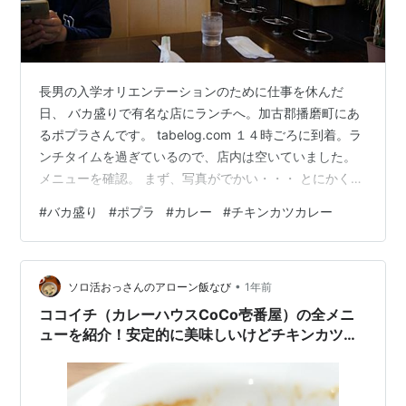
長男の入学オリエンテーションのために仕事を休んだ
日、 バカ盛りで有名な店にランチへ。加古郡播磨町にあ
るポプラさんです。 tabelog.com １４時ごろに到着。ラ
ンチタイムを過ぎているので、店内は空いていました。
メニューを確認。 まず、写真がでかい・・・ とにかく写
真がクソでかい・・・実物の倍ぐらいに拡大？ メニュー
#
バカ盛り
#
ポプラ
#
カレー
#
チキンカツカレー
の写真がでかいといえば、加古川市日岡にあるカレーの
アガンも一緒です。 水餃子の写真、どんだけでかいね
ん？ 下のテーブルクロスの模様から推定するに、なぜか
•
約４倍に拡大。 もはや写真がでかすぎて、バックして見
ソロ活おっさんのアローン飯なび
1年前
ないと何が写っているのかわかりません。 この辺りはメ
ココイチ（カレーハウスCoCo壱番屋）の全メニ
ニュー写真を拡大する風…
ューを紹介！安定的に美味しいけどチキンカツカ
レーのカツは改善すべき