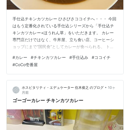
手仕込チキンカツカレー ひさびさココイチへ・・・ 今回
はもう定番化されている手仕込シリーズから「手仕込チ
キンカツカレー+ほうれん草」をいただきます。 カレー
専門店だけではなく、牛丼屋、立ち食い店、コーヒーシ
ョップにまで“国民食”としてカレーが食べられる。 トッ
ピングとしてはカツカレーがもちろん人気で、今回の
#
カレー
#
チキンカツカレー
#
手仕込み
#
ココイチ
「チキンカツ」もしかり・・・ ココイチでは強気に1000
#
CoCo壱番屋
円越えでの提供で、それでもこの業界で君臨しているの
だから、ファンには根強いもの 「手仕込み・・・」とい
うシリーズはやはり食べてみると「なるほど」というも
•
ホスピタリティ・エデュケーター 住木俊之 のブログ
10ヶ
のがある。 やわらかい・ジューシー・サクサク・・・厚
月前
みもあるチキンもも肉を スプーン…
ゴーゴーカレー チキンカツカレー