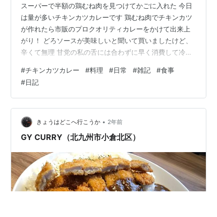
スーパーで半額の鶏むね肉を見つけてかごに入れた 今日
は量が多いチキンカツカレーです 鶏むね肉でチキンカツ
が作れたら市販のプロクオリティカレーをかけて出来上
がり！ どろソースが美味しいと聞いて買いましたけど、
辛くて無理 甘党の私の舌には合わずに早く消費して冷蔵
庫からいなくしたい XM TRADINGホームページ
#
チキンカツカレー
#
料理
#
日常
#
雑記
#
食事
#
日記
•
きょうはどこへ行こうか
2年前
GY CURRY（北九州市小倉北区）