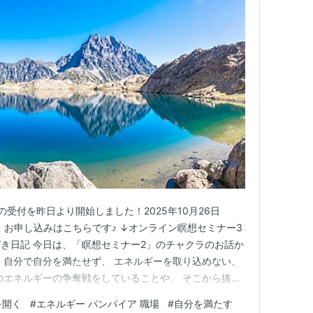
受付を昨日より開始しました！2025年10月26日
詳細・お申し込みはこちらです♪ ↓オンライン瞑想セミナー3
づき日記 今日は、「瞑想セミナー2」のチャクラのお話か
、自分で自分を満たせず、 エネルギーを取り込めない、
のエネルギーの争奪戦をしていることや、 そこから抜け
していけるのか？ についてお話しします。 これは自分ら
を開く
#
エネルギー バンパイア 職場
#
自分を満たす
生をより良く変えたい人、 新しい地球に進みたい人にと