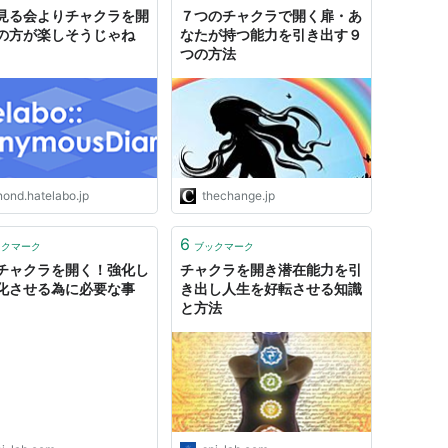
見る会よりチャクラを開
７つのチャクラで開く扉・あ
の方が楽しそうじゃね
なたが持つ能力を引き出す９
つの方法
nond.hatelabo.jp
thechange.jp
6
ックマーク
ブックマーク
チャクラを開く！強化し
チャクラを開き潜在能力を引
化させる為に必要な事
き出し人生を好転させる知識
と方法