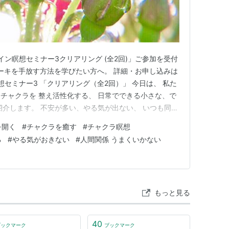
ライン瞑想セミナー3クリアリング (全2回)」ご参加を受付
ーキを手放す方法を学びたい方へ。 詳細・お申し込みは
瞑想セミナー3 「クリアリング（全2回）」 今日は、 私た
チャクラを 整え活性化する、 日常でできる小さな、で
紹介します。 不安が多い、やる気が出ない、 いつも同じ
 ぜひ参考にしてみてくださいね(^^) 太陽とチャクラ
を開く
#
チャクラを癒す
#
チャクラ瞑想
ラのつながり 自然が発する色のパワー チャクラが活性化
る
#
やる気がおきない
#
人間関係 うまくいかない
もっと見る
40
ブックマーク
ブックマーク