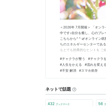
＜2026年 7月開催＞ 「オン
中です♪自分を癒し、心のブレ
こちらから^ ^ 🌿オンライン
ちのエネルギーセンターである
もとても効果的なヒントを ご
問題でつまずくなどがある方は、
#
チャクラが整う
#
チャクラ
の役割の共通点 太陽とチャク
#
人生をかえる
#
流れを変え
すると感じる変…
#
不安 解消
#
スマホ依存
ネットで話題
432
56
ブックマーク