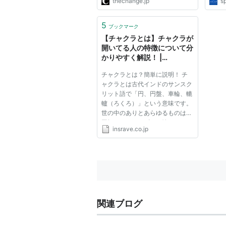
thechange.jp
s
5
ブックマーク
【チャクラとは】チャクラが
開いてる人の特徴について分
かりやすく解説！ |
kuramemo
チャクラとは？簡単に説明！ チ
ャクラとは古代インドのサンスク
リット語で「円、円盤、車輪、轆
轤（ろくろ）」という意味です。
世の中のありとあらゆるものは、
回転するエネルギーの輪からでき
insrave.co.jp
ていると、習った記憶はありませ
んか？ 宇宙の巨大な渦はなんと
なく想像できると思いますが、地
球上の小さな物質ですら回転運...
関連ブログ