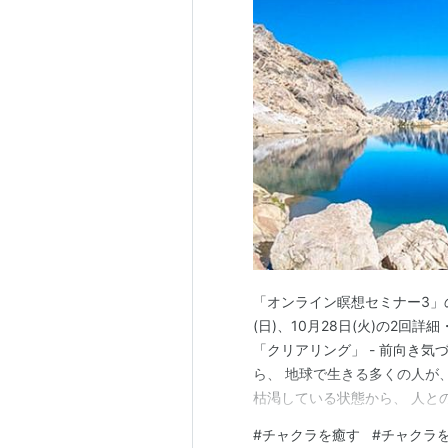
「オンライン瞑想セミナー3」の
(日)、10月28日(火)の2回
「クリアリング」 - 前向き気
ら、 地球で生きる多くの人が
枯渇している状態から、 人と
出し、 どうやって自分を満た
#
チャクラを癒す
#
チャクラ
しく自由に生きたい人や、 人