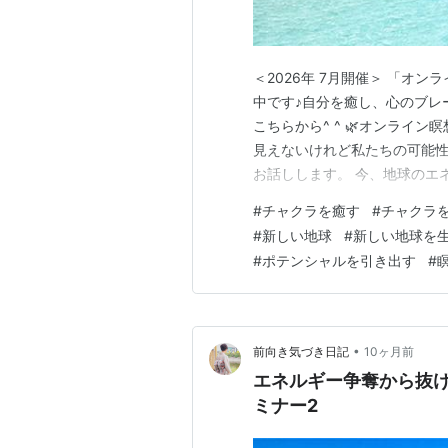
＜2026年 7月開催＞ 「オン
中です♪自分を癒し、心のブレ
こちらから^ ^ 🌿オンライン
見えないけれど私たちの可能性
お話しします。 今、地球のエ
力技から波動ベースへとシフト
#
チャクラを癒す
#
チャクラ
みてくださいね(^^) チャク
#
新しい地球
#
新しい地球を
ラを整えることが…
#
ポテンシャルを引き出す
#
•
前向き気づき日記
10ヶ月前
エネルギー争奪から抜
ミナー2