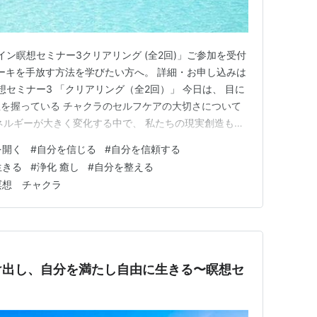
ライン瞑想セミナー3クリアリング (全2回)」ご参加を受付
ーキを手放す方法を学びたい方へ。 詳細・お申し込みは
瞑想セミナー3 「クリアリング（全2回）」 今日は、 目に
を握っている チャクラのセルフケアの大切さについて
ネルギーが大きく変化する中で、 私たちの現実創造も、
しています。 少し長くなりましたが、 ぜひ参考にして
を開く
#
自分を信じる
#
自分を信頼する
ラが開くと能力や可能性が開く チャクラは変化する チャク
生きる
#
浄化 癒し
#
自分を整える
瞑想 チャクラ
け出し、自分を満たし自由に生きる〜瞑想セ