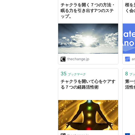
チャクラを開く７つの方法・
桜を
眠る力を引き出す7つのステ
く会
ップ。
thechange.jp
a
35
8
ブックマーク
ブ
チャクラを開いて心をケアす
第一
る７つの経路活性術
活性