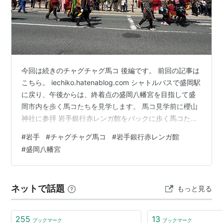
今回は続きのチャグチャグ馬コ 後編です。 前回の記事は
こちら。 iechiko.hatenablog.com シャトルバスで盛岡駅
に戻り、午後からは、終着点の盛岡八幡宮を目指して盛
岡市内を歩く馬コたちを見学します。 馬コ見学前に櫻山
神社に参拝 岩手銀行赤レンガ館をバックに歩く馬コたち
最後に八幡宮で馬コと触れ合い体験 盛岡八幡宮に参拝 お
#
岩手
#
チャグチャグ馬コ
#
岩手銀行赤レンガ館
まけ 馬コ見学前に櫻山神社に参拝 盛岡市内での馬コたち
#
盛岡八幡宮
のスケジュールは、こんな感じ。 13:10頃：盛岡駅前を
通過 13:35頃：櫻山神社前を通過 13:55：盛岡八幡宮
（盛岡市）に到着 見学場所は特に決めていなかったの
ネットで話題
もっと見る
で、混雑具合チェックと見やすそうな場所探…
255
13
ブックマーク
ブックマーク