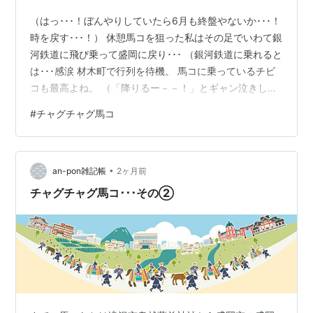
（はっ･･･！ぼんやりしていたら6月も終盤やないか･･･！
時を戻す･･･！） 休憩馬コを狙った私はその足でいわて銀
河鉄道に飛び乗って盛岡に戻り･･･ （銀河鉄道に乗れると
は･･･感涙 材木町で行列を待機。 馬コに乗っているチビ
コも最高よね。 （「降りるー－－！」とギャン泣きして
る子もいた） この日は“晴れの特異日”らしく梅雨時なの
#
チャグチャグ馬コ
に霧雨で持ちこたえた。 農耕馬にありったけの装飾を施
して街中を練り歩く。なんてすてきなお祭りなんだろ
う。本当に来てよかった。 やっぱ田園風景や岩手山をバ
•
ックに“映える”風景も見たかった。なんなら最初から最後
an-pon雑記帳
2ヶ月前
まで同行したかった。 ･･････これは、もう一回来るべき
チャグチャグ馬コ･･･その②
だな…