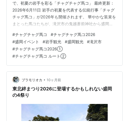
で、初夏の岩手を彩る「チャグチャグ馬コ」 最終更新：
2026年6月11日 岩手の初夏を代表する伝統行事「チャグ
チャグ馬コ」が2026年も開催されます。 華やかな装束を
まとった馬コたちが、滝沢市の鬼越蒼前神社から盛岡八
幡宮まで約14kmを行進する姿は、毎年多くの観光客を魅
#
チャグチャグ馬コ
#
チャグチャグ馬コ2026
了しています。 この記事では、チャグチャグ馬コ2026の
#
盛岡イベント
#
岩手観光
#
盛岡観光
#
滝沢市
日程、ルート、各地点の通過予定時間、交通規制、駐車
#
チャグチャグ馬コ2026①
場情報までまとめて紹介します。 初めて観覧する人向け
#
チャグチャグ馬コ ルート②
に、おすすめ観覧スポットや撮影ポイントもわかりやす
く解説します。※この記事は2026年の公式情報に更新済
みです。 この記事で…
•
ブラモリオカ
10ヶ月前
東北絆まつり2026に登場するかもしれない盛岡
の4祭り