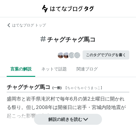
はてなブログ トップ
チャグチャグ馬コ
このタグでブログを書く
言葉の解説
ネットで話題
関連ブログ
チャグチャグ馬コ
(
一般
)
【
ちゃぐちゃぐうまっこ
】
盛岡市と岩手県
滝沢村
で毎年6月の第2土曜日に開かれ
る祭り。但し2008年は開催日に
岩手・宮城内陸地震
が
起こった影響で中止された。
解説の続きを読む