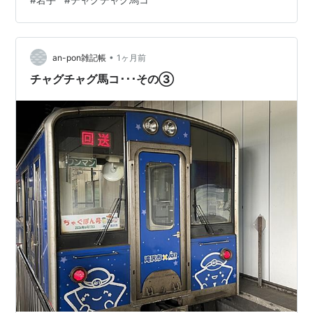
ってきました。 前回まで散々シャチシャチ言っていまし
たが、今回は馬です。 チャグチャグ馬コ（うまっこ）に
ついて チャグチャグ馬コ運行スケジュール 馬コのスター
•
ト地点「鬼越蒼前神社」へはシャトルバスで 境内で、鮮
an-pon雑記帳
1ヶ月前
やかな衣装に身をまとった馬コたちを見学 第二地点「ビ
チャグチャグ馬コ･･･その③
ッグルーフ滝沢」前にて見…