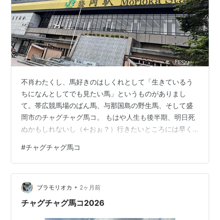
不肖わたくし、馬好きのはしくれとして「生きているう
ちになんとしてでも見たい馬」というものがありまし
て。帯広競馬場のばん馬、与那国島の野生馬、そして盛
岡市のチャグチャグ馬コ。 もはや人生も後半期、明日死
ぬかもしれないし（←おぉ？）行きたいところには早く
行くべしという内なる自分の声に従い「一番近いし」と
#
チャグチャグ馬コ
いう安直な理由でフットワークも軽く憧れの馬コに会っ
てきたのでした。感無量。 盛岡市は以前うろちょろした
ことがあったなぁ、などと思って確認してみたら13年も
•
前でやんの！びっくりするわ。
ブラモリオカ
2ヶ月前
yoneyumi0919.hatenablog.com ホントうっかりしてい
チャグチャグ馬コ2026
ると時間は瞬く間に過ぎ去るわけで、どんな…