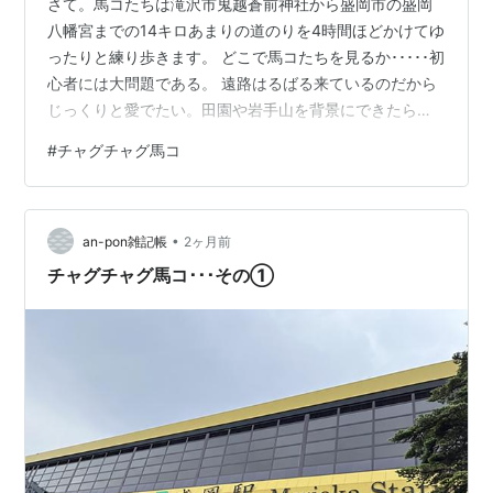
さて。馬コたちは滝沢市鬼越蒼前神社から盛岡市の盛岡
八幡宮までの14キロあまりの道のりを4時間ほどかけてゆ
ったりと練り歩きます。 どこで馬コたちを見るか･････初
心者には大問題である。 遠路はるばる来ているのだから
じっくりと愛でたい。田園や岩手山を背景にできたら最
高。しかし帰りの便や交通事情もあるので時間内に効率
#
チャグチャグ馬コ
よく攻める必要もある。万事テキトーな私にしては熟考
し、風情のある滝沢市ルートをあきらめて盛岡市内の“休
憩スポット”に狙いを定めたのだった。 道沿いには家族連
•
れや大きなカメラを抱えた若者、高齢者施設の方々など
an-pon雑記帳
2ヶ月前
にぎやかだ。おおっ、ついに待ちに待った行列が！ 休憩
チャグチャグ馬コ･･･その①
に入りました。間近で見られる…