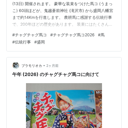
(13日) 開催されます。 豪華な装束をつけた馬コ (うまっ
こ) 60頭ほどが、鬼越蒼前神社 (滝沢市) から盛岡八幡宮
まで約14Kmを行進します。 農耕馬に感謝する伝統行事
で、200年ほどの歴史があります。 装束にはたくさんの
鈴が付けられていて、歩くたびに「チャグチャグ」と聞
#
チャグチャグ馬コ
#
チャグチャグ馬コ2026
#
馬
こえることが名称の由来です。 先月開催された「東北絆
#
伝統行事
#
盛岡
まつり2026盛岡」にも登場しました。(行進はナシ) 行事
について詳しくはこちらから ↓↓ cgon.hatenablog.com
•
ブラモリオカ
2ヶ月前
午年 (2026) のチャグチャグ馬コに向けて