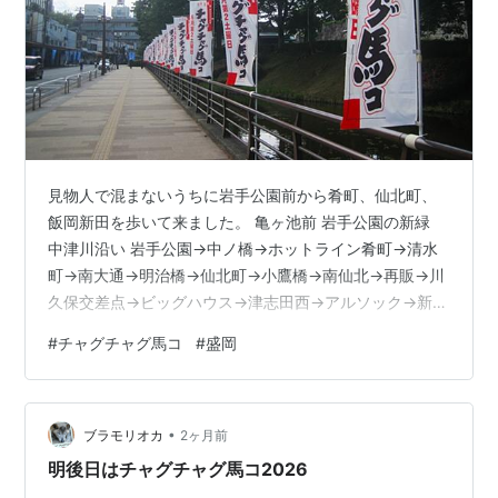
見物人で混まないうちに岩手公園前から肴町、仙北町、
飯岡新田を歩いて来ました。 亀ヶ池前 岩手公園の新緑
中津川沿い 岩手公園→中ノ橋→ホットライン肴町→清水
町→南大通→明治橋→仙北町→小鷹橋→南仙北→再販→川
久保交差点→ビッグハウス→津志田西→アルソック→新川
踏切→飯岡新田→道明自治公民館→ダイワハウス→ツルハ
#
チャグチャグ馬コ
#
盛岡
→スコーレ→カーセブン→本宮交差点→盛南大橋→不来方
橋→大沢川原【17,833歩12.3㌔】
•
ブラモリオカ
2ヶ月前
明後日はチャグチャグ馬コ2026