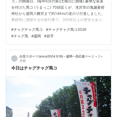
コ」の開催日。(毎年6月の第2土曜日に開催) 豪華な装束
を付けた馬コ (うまっこ) 70頭近くが、滝沢市の鬼越蒼前
神社から盛岡八幡宮まで約14Kmの道のり行進しました。
農耕馬に感謝する伝統行事で、200年以上の歴史があり
ます。 装束にはたくさんの鈴が付けられていて、歩くた
#
チャグチャグ馬コ
#
チャグチャグ馬コ2026
びに「チャグチャグ」と聞こえることが名称の由来で
#
チャグ馬
#
盛岡
#
岩手
す。 天昌寺付近を通過中。 材木町で少し休憩。 午前中
は雨がぱらつく時間もありましたが、ゴールする頃には
青空が顔をのぞかせました。
•
白堊スポーツ(since2004.9.18)～盛岡一高応援ページ
2ヶ
月前
今日はチャグチャグ馬コ