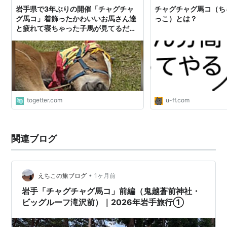
岩手県で3年ぶりの開催「チャグチャ
チャグチャグ馬コ（ち
グ馬コ」着飾ったかわいいお馬さん達
っこ）とは？
と疲れて寝ちゃった子馬が見てるだけ
でほっこり
togetter.com
u-ff.com
関連ブログ
•
えちこの旅ブログ
1ヶ月前
岩手「チャグチャグ馬コ」前編（鬼越蒼前神社・
ビッグルーフ滝沢前）｜2026年岩手旅行①