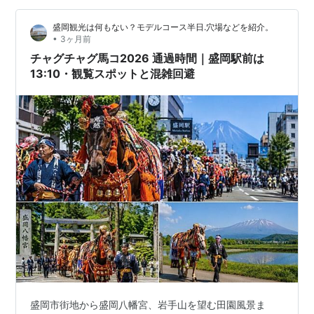
cgon.hatenablog.com ⑤ 盛岡城下にあった桜馬場と今
盛岡観光は何もない？モデルコース半日.穴場などを紹介。
も残る馬場町 cgon.hatenablog.c…
•
3ヶ月前
チャグチャグ馬コ2026 通過時間｜盛岡駅前は
13:10・観覧スポットと混雑回避
盛岡市街地から盛岡八幡宮、岩手山を望む田園風景ま