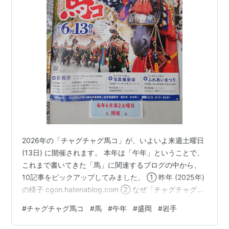
2026年の「チャグチャグ馬コ」が、いよいよ来週土曜日
(13日) に開催されます。 本年は「午年」ということで、
これまで書いてきた「馬」に関連するブログの中から、
10記事をピックアップしてみました。 ① 昨年 (2025年)
の様子 cgon.hatenablog.com ② なぜ「チャグチャグ馬
コ」が行われるようになったのか cgon.hatenablog.com
#
チャグチャグ馬コ
#
馬
#
午年
#
盛岡
#
岩手
③ 宮沢賢治も愛した「チャグチャグ馬コ」
cgon.hatenablog.com ④ 盛岡城にあった吹上馬場