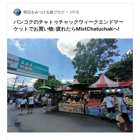
になってしまった...これで元バックパッカー🎒で、海外
生活🏡💼が30年に…
•
明日をみつける旅ブログ
3年前
バンコクのチャトゥチャックウィークエンドマー
ケットでお買い物♪疲れたらMixtChatuchakへ!