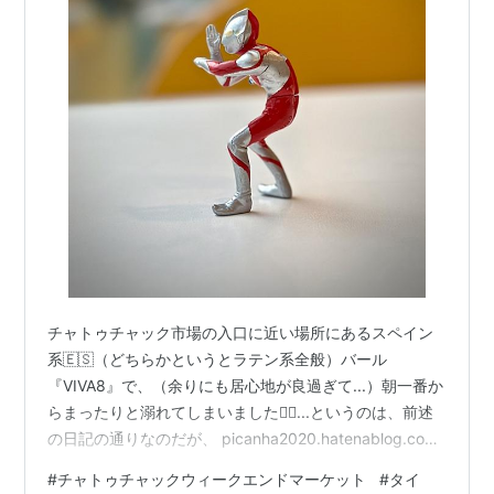
チャトゥチャック市場の入口に近い場所にあるスペイン
系🇪🇸（どちらかというとラテン系全般）バール
『VIVA8』で、（余りにも居心地が良過ぎて...）朝一番か
らまったりと溺れてしまいました🏊‍♂️...というのは、前述
の日記の通りなのだが、 picanha2020.hatenablog.com
他方、市場の中にはこのような別のラテン系（どちらか
#
チャトゥチャックウィークエンドマーケット
#
タイ
というとカリブ系😄） その後、市場自体の徘徊はほどほ