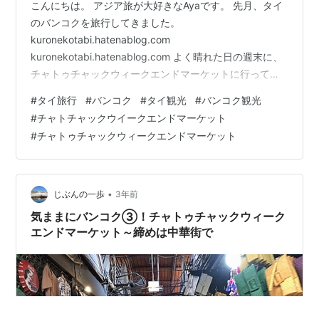
こんにちは。 アジア旅が大好きなAyaです。 先月、タイ
のバンコクを旅行してきました。
kuronekotabi.hatenablog.com
kuronekotabi.hatenablog.com よく晴れた日の週末に、
チャトゥチャックウィークエンドマーケットに行ってき
ました！ チャトゥチャックウィークエンドマーケット
#
タイ旅行
#
バンコク
#
タイ観光
#
バンコク観光
は、週末中心に開かれる巨大なマーケットです。 実際に
#
チャトチャックウイークエンドマーケット
訪れてみると、広い敷地にたくさんのお店が並んでい
#
チャトゥチャックウィークエンドマーケット
て、歩き回るだけで楽しめるマーケットでしたよ♪ ただ実
際に行ってみて感じた注意点などもあるので、今回はチ
ャトゥチャックウィークエンドマーケットの楽しみ方と
合わせて、注意点もお伝え…
•
じぶんの一歩
3年前
気ままにバンコク③！チャトゥチャックウィーク
エンドマーケット～締めは中華街で