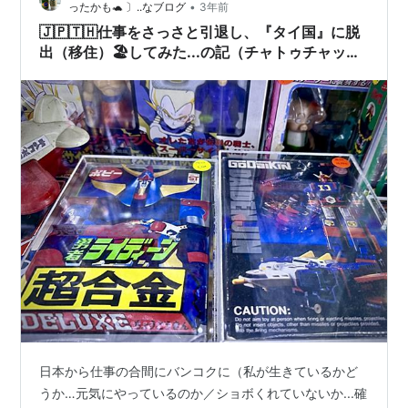
•
ったかも🐢 〕..なブログ
3年前
🇯🇵🇹🇭仕事をさっさと引退し、『タイ国』に脱
出（移住）🏖してみた...の記（チャトゥチャック
での本日の収穫 - その3️⃣...／バンコク／タイラン
ド）
日本から仕事の合間にバンコクに（私が生きているかど
うか…元気にやっているのか／ショボくれていないか...確