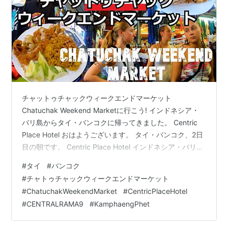
チャットゥチャックウィークエンドマーケット
Chatuchak Weekend Marketに行こう! インドネシア・
バリ島からタイ・バンコクに帰ってきました。 Centric
Place Hotel おはようございます。 タイ・バンコク、2日
目の朝です。 Centric Place Hotel インドネシア・バリ島
から持って帰ってきたカップ麵を食べます。 Centric
#
タイ
#
バンコク
Place Hotel カップ麵美味いです。 Centric Place Hotel
#
チャトゥチャックウィークエンドマーケット
セブンイレブンで買った紅芋ロールパンも食べます。
#
ChatuchakWeekendMarket
#
CentricPlaceHotel
Centric Place Hotel 紅芋ロールパン、甘くて美味しいで
#
CENTRALRAMA9
#
KamphaengPhet
す。15バーツ（6…