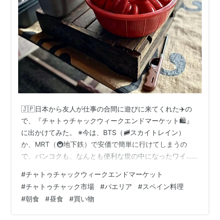
🇯🇵日本から友人が仕事の合間に遊びに来てくれた✈️の
で、『チャトゥチャックウィークエンドマーケット🛍』
に出かけてみた。 ※今は、BTS（🚞スカイトレイン）
か、MRT（🚇地下鉄）で安価で簡単に行けてしまうの
で、バンコクも、なんとも便利な世の中になったワイ...
と痛感... にほんブログ村 🇹🇭タイに移住して、色々と行
#
チャトゥチャックウィークエンドマーケット
って見たいところはあるものの... なんせリタイヤメント
#
チャトゥチャック市場
#
パエリア
#
スペイン料理
ビザ📙をとって来るぐらいの年齢👴になり... もう「遠い
#
朝食
#
昼食
#
買い物
ところ、交通の便が悪いところ（渋滞も加味）、人の多
いところ、汚らしいところ等」は、無理して行かない様