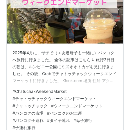
2025年4月に、母子で（＋友達母子も一緒に）バンコク
へ旅行に行きました。 全体の記事はこちら↓ 旅行3日目
の朝は、ルンピニー公園にミズオオトカゲを見に行きま
した。 その後、Grabでチャトゥチャックウィークエンド
マーケットに行きました。 Klook.com 場所 住所 アクセ
ス 営業時間 施設 感想 場所 住所 Kamphaengphet Rd,
#
ChatuchakWeekendMarket
Chatuchak, Bangkok 10900 アクセス 地下鉄MRTガム
#
チャトゥチャックウィークエンドマーケット
ペーンペット駅から徒歩3分地下鉄MRTスワンチャトゥチ
#
チャトゥチャック
#
ウィークエンドマーケット
ャック(チャトゥチャックパーク)駅から徒歩4分BTSモー
#
バンコクの市場
#
バンコクのお土産
チット駅から徒歩5分 営業時間 毎週土・日のみ 09:00～
#
バンコク子連れ
#
タイ子連れ
#
母子旅行
1…
#
子連れ旅行