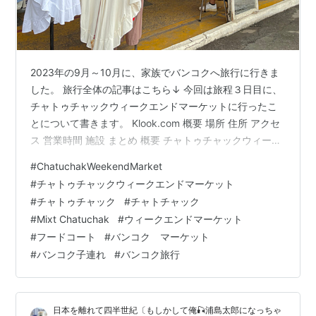
2023年の9月～10月に、家族でバンコクへ旅行に行きま
した。 旅行全体の記事はこちら↓ 今回は旅程３日目に、
チャトゥチャックウィークエンドマーケットに行ったこ
とについて書きます。 Klook.com 概要 場所 住所 アクセ
ス 営業時間 施設 まとめ 概要 チャトゥチャックウィーク
エンドマーケットは、週末に開催されるバンコク最大の
#
ChatuchakWeekendMarket
公設市場です。（一部週末以外も開いてる店舗あり） 場
#
チャトゥチャックウィークエンドマーケット
所 住所 Kamphaengphet Rd, Chatuchak, Bangkok
#
チャトゥチャック
#
チャトチャック
10900 アクセス 地下鉄MRTガムペーンペット駅から徒歩
#
Mixt Chatuchak
#
ウィークエンドマーケット
3分地下鉄MRTスワンチャトゥチャック(チャトゥチャッ
#
フードコート
#
バンコク マーケット
クパーク)駅から…
#
バンコク子連れ
#
バンコク旅行
日本を離れて四半世紀〔もしかして俺🎣浦島太郎になっちゃ