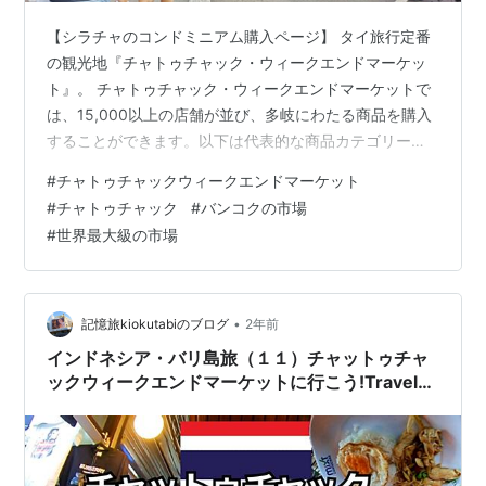
【シラチャのコンドミニアム購入ページ】 タイ旅行定番
の観光地『チャトゥチャック・ウィークエンドマーケッ
ト』。 チャトゥチャック・ウィークエンドマーケットで
は、15,000以上の店舗が並び、多岐にわたる商品を購入
することができます。以下は代表的な商品カテゴリーで
す。 衣料品・アクセサリー: 若手デザイナーの服やバッ
#
チャトゥチャックウィークエンドマーケット
グ、帽子、靴、アクセサリーが豊富に揃っています。タ
#
チャトゥチャック
#
バンコクの市場
イらしい伝統柄を取り入れたデザインも多く、日本人観
#
世界最大級の市場
光客に人気です。 工芸品・インテリア雑貨: タイの伝統
工芸品やハンドメイドの木彫り、陶器、ランプ、クッシ
ョンカバーなどのインテリア雑貨が販売されています。
ペットとペット用品: ペットや…
•
記憶旅kiokutabiのブログ
2年前
インドネシア・バリ島旅（１１）チャットゥチャ
ックウィークエンドマーケットに行こう!Travel
to Bali Indonesia 11Let's go to Chatuchak
Weekend Market!