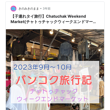
•
きのみきのまま
3年前
【子連れタイ旅行】Chatuchak Weekend
Market(チャトゥチャックウィークエンドマーケ
ット)でお買い物＆MIXT CHATUCHAKでラン
チ！