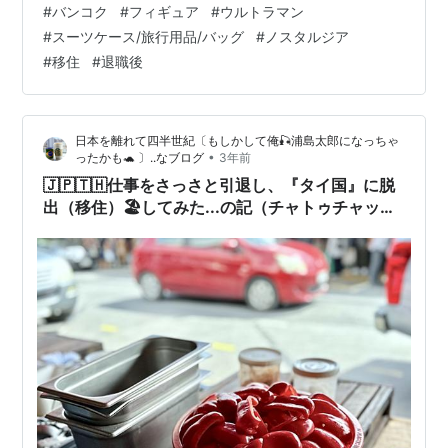
#
バンコク
#
フィギュア
#
ウルトラマン
どにして、この市場に隣接しているショッピングモール
#
スーツケース/旅行用品/バッグ
#
ノスタルジア
の一つ（この市場を囲むように３つ程大きなモールが建
#
移住
#
退職後
っている）：『Mixt Chatuchak』という大きな建物に入
ってみた（ここは2019年にできたばかりら…
日本を離れて四半世紀〔もしかして俺🎣浦島太郎になっちゃ
•
ったかも🐢 〕..なブログ
3年前
🇯🇵🇹🇭仕事をさっさと引退し、『タイ国』に脱
出（移住）🏖してみた...の記（チャトゥチャック
のパエリア🥘1️⃣／バンコク／タイランド）