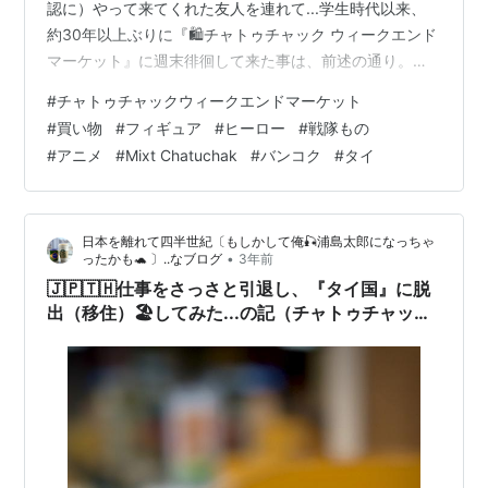
認に）やって来てくれた友人を連れて...学生時代以来、
約30年以上ぶりに『🛍️チャトゥチャック ウィークエンド
マーケット』に週末徘徊して来た事は、前述の通り。
picanha2020.hatenablog.com
#
チャトゥチャックウィークエンドマーケット
picanha2020.hatenablog.com もうこの巨大な市場を、
#
買い物
#
フィギュア
#
ヒーロー
#
戦隊もの
暑い中💦歩き回る👟気力も体力も根性も持ち合わせてい
#
アニメ
#
Mixt Chatuchak
#
バンコク
#
タイ
ない...あと購買欲も減退しているしね... 我々二人は、つ
いて早々、買い物する前から、入口の近くにある
『VIVA8』というラテン系のパエリア🥘バール🍷に…
日本を離れて四半世紀〔もしかして俺🎣浦島太郎になっちゃ
•
ったかも🐢 〕..なブログ
3年前
🇯🇵🇹🇭仕事をさっさと引退し、『タイ国』に脱
出（移住）🏖してみた...の記（チャトゥチャック
での本日の収穫 - その2️⃣...／バンコク／タイラン
ド）