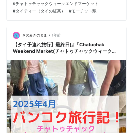
#
チャトゥチャックウィークエンドマーケット
について紹介します。 チャトゥチャックにオシャレなお
#
タイティー（タイの紅茶）
#
モーチット駅
店はあるの？と思いつつ行ったらゴールドとグリーンを
基調にした上品な佇まいの「Sicha Premium Thai Tea」
がありました。 【カフェ情報】 店名：Sicha Premium
Thai Tea（シチャ・プレ…
•
きのみきのまま
1年前
【タイ子連れ旅行】最終日は「Chatuchak
Weekend Market(チャトゥチャックウィークエ
ンドマーケット)」でお土産などお買い物！