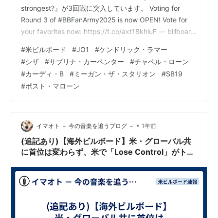
strongest?』が3回戦に突入しています。 Voting for
Round 3 of #BBFanArmy2025 is now OPEN! Vote for
your favorites now: https://t.co/axt18khluF — billboard
(@billboard) 2025年7月28日 このブログでは2回戦に入
#
米ビルボード
#
JO1
#
ケンドリック・ラマー
ってまもなく、イベントについて紹介しています。 米ビ
#
シザ
#
サブリナ・カーペンター
#
チャペル・ローン
ルボードが選んだ64組にはJO1、BE:FIRSTおよびMrs.
#
カーディ・B
#
ミーガン・ザ・スタリオン
#
SB19
G…
#
ポスト・マローン
•
イマオト － 今の音楽を追うブログ －
1年前
(追記あり)【海外ビルボード】米・グローバル共
に首位は変わらず、米で「Lose Control」がトッ
プ10在籍記録更新