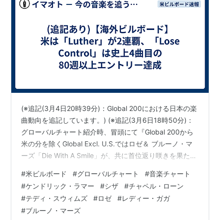
(※追記(3月4日20時39分)：Global 200における日本の楽
曲動向を追記しています。) (※追記(3月6日18時50分)：
グローバルチャート紹介時、冒頭にて『Global 200から
米の分を除くGlobal Excl. U.S.ではロゼ＆ ブルーノ・マ
ーズ「Die With A Smile」が、共に首位返り咲きを果たし
ています』と記しましたが、正しくは『Global 200から
#
米ビルボード
#
グローバルチャート
#
音楽チャート
米の分を除くGlobal Excl. U.S.ではロゼ＆ ブルーノ・マ
#
ケンドリック・ラマー
#
シザ
#
チャペル・ローン
ーズ「APT.」が、共に首位返り咲きを果たしています』
#
テディ・スウィムズ
#
ロゼ
#
レディー・ガガ
でした。つきましては訂正を実施しています。心よりお
#
ブルーノ・マーズ
詫び申し上げます。) 現地時間の3月…