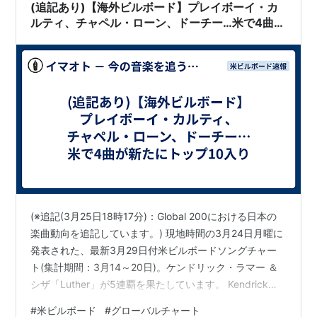
(追記あり)【海外ビルボード】プレイボーイ・カ
ルティ、チャペル・ローン、ドーチー…米で4曲が
新たにトップ10入り
(※追記(3月25日18時17分)：Global 200における日本の
楽曲動向を追記しています。) 現地時間の3月24日月曜に
発表された、最新3月29日付米ビルボードソングチャー
ト(集計期間：3月14～20日)。ケンドリック・ラマー ＆
シザ「Luther」が5連覇を果たしています。 Kendrick
Lamar & SZA’s ‘Luther’ Leads Hot 100, Playboi Carti,
#
米ビルボード
#
グローバルチャート