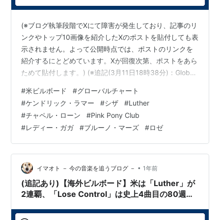
(※ブログ執筆段階でXにて障害が発生しており、記事のリ
ンクやトップ10画像を紹介したXのポストを貼付しても表
示されません。よって公開時点では、ポストのリンクを
紹介するにとどめています。Xが回復次第、ポストをあら
ためて貼付します。) (※追記(3月11日18時38分)：Global
200における日本の楽曲動向を追記しています。またエ
#
米ビルボード
#
グローバルチャート
ントリー公開時は障害発生に伴いXのポストがきちんと貼
#
ケンドリック・ラマー
#
シザ
#
Luther
付できなかったため、あらためて貼付を実施していま
#
チャペル・ローン
#
Pink Pony Club
す。) 現地時間の3月10日月曜に発表された、最新3月15
#
レディー・ガガ
#
ブルーノ・マーズ
#
ロゼ
日付米ビルボードソングチャート(集計期間：2月28日～3
月6日)。ケンドリック・ラマー ＆ シザ「Luthe…
•
イマオト － 今の音楽を追うブログ －
1年前
(追記あり)【海外ビルボード】米は「Luther」が
2連覇、「Lose Control」は史上4曲目の80週以
上エントリー達成