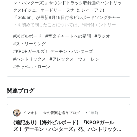
ン・ハンターズ)』サウンドトラック収録曲のハントリッ
クス(イジェ、オードリー・ヌナ ＆ レイ・アミ)
「Golden」が最新8月16日付米ビルボードソングチャー
トを初めて制したことについては、昨日付エントリーに
て紹介しています。 この初制覇については、米ビルボー
#
米ビルボード
#
音楽チャートへの疑問
#
ラジオ
ドソングチャートを予想するXアカウントのTalk of the
#
ストリーミング
Chartsが的中させていました。 Final Billboard Hot 100
#
KPOPガールズ！ デーモン・ハンターズ
Predictions (chart dated August 16th, 2025)
#
ハントリックス
#
アレックス・ウォーレン
pic.twitter.com…
#
チャペル・ローン
関連ブログ
•
イマオト － 今の音楽を追うブログ －
1年前
(追記あり)【海外ビルボード】『KPOPガール
ズ！ デーモン・ハンターズ』発、ハントリックス
「Golden」が米初制覇