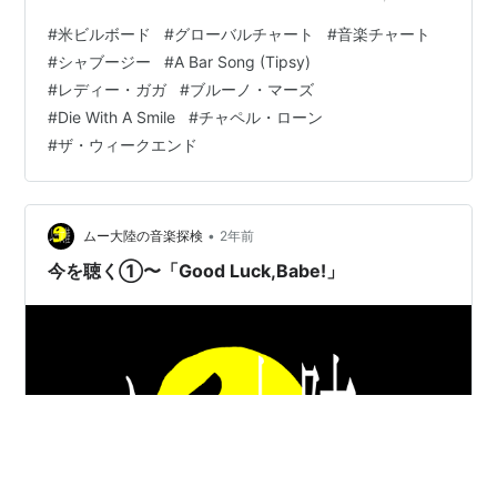
@ChappellRoan Reaches Top 5
#
米ビルボード
#
グローバルチャート
#
音楽チャート
https://t.co/PRnqehTnwi — billboard (@billboard) 2024
#
シャブージー
#
A Bar Song (Tipsy)
年9月23日
#
レディー・ガガ
#
ブルーノ・マーズ
#
Die With A Smile
#
チャペル・ローン
#
ザ・ウィークエンド
•
ムー大陸の音楽探検
2年前
今を聴く①〜「Good Luck,Babe!」