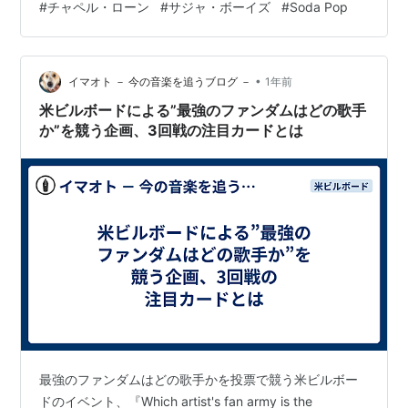
#
チャペル・ローン
#
サジャ・ボーイズ
#
Soda Pop
れたハントリックス(イジェ、オードリー・ヌナ ＆ レ
イ・アミ)「Go…
•
イマオト － 今の音楽を追うブログ －
1年前
米ビルボードによる”最強のファンダムはどの歌手
か”を競う企画、3回戦の注目カードとは
最強のファンダムはどの歌手かを投票で競う米ビルボー
ドのイベント、『Which artist's fan army is the