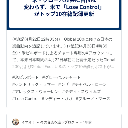
(※追記(4月22日22時03分)：Global 200における日本の
楽曲動向を追記しています。) (※追記(4月23日4時39
分)：米ビルボードによるチャート専用のXアカウントに
て、本来日本時間の4月22日早朝に公開予定だったGlobal
200およびGlobal Excl. U.S.のトップ10画像付ポストが、
ほぼ1日遅れで投稿されました。そのポストを貼付してい
#
米ビルボード
#
グローバルチャート
ます。) 現地時間の4月21日月曜に発表された、最新4月
#
ケンドリック・ラマー
#
シザ
#
チャペル・ローン
26日付米ビルボードソングチャート(集計期間：4月11～
#
アレックス・ウォーレン
#
テディ・スウィムズ
17日)では、ケンドリック・ラマー ＆ シザ「Luther」が9
#
Lose Control
#
レディー・ガガ
#
ブルーノ・マーズ
連覇を達成。またテディ・スウィムズ「Lose Contr…
•
イマオト － 今の音楽を追うブログ －
1年前