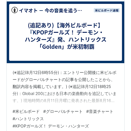
(※追記(8月12日6時55分)：エントリー公開後に米ビルボ
ードがグローバルチャートの記事を公開したことから、
翻訳内容を掲載しています。) (※追記(8月12日18時25
分)：Global 200における日本の楽曲動向を追記していま
す。) 現地時間の8月11日月曜に発表された最新8月16日
付米ビルボードソングチャート(集計期間：8月1～7日)で
#
米ビルボード
#
グローバルチャート
#
音楽チャート
は、前週首位のアレックス・ウォーレン「Ordinary」が2
#
ハントリックス
位に後退。『Kpop Demon Hunters (邦題：KPOPガール
#
KPOPガールズ！ デーモン・ハンターズ
ズ！ デーモン・ハンターズ)』サウンドトラックに収録さ