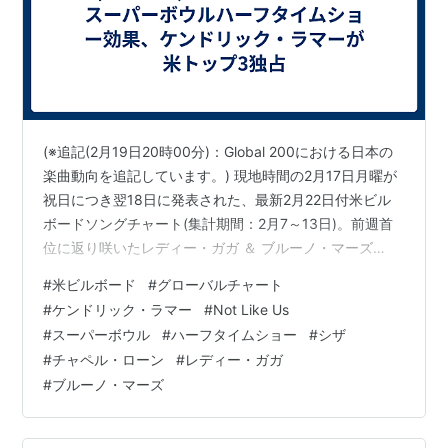
(※追記(2月19日20時00分)：Global 200における日本の
楽曲動向を追記しています。) 現地時間の2月17日月曜が
祝日につき翌18日に発表された、最新2月22日付米ビル
ボードソングチャート(集計期間：2月7～13日)。前週首
位に返り咲いたレディー・ガガ ＆ ブルーノ・マーズ
「Die With A Smile」は4位に後退、ケンドリック・ラマ
#
米ビルボード
#
グローバルチャート
ー「Not Like Us」が昨年7月20日付以来となる通算3週
#
ケンドリック・ラマー
#
Not Like Us
目の首位を獲得しています。 Kendrick Lamar’s ‘Not Like
#
スーパーボウル
#
ハーフタイムショー
#
シザ
Us’ Surges Back to No. 1 on Billboard Hot 100https…
#
チャペル・ローン
#
レディー・ガガ
#
ブルーノ・マーズ