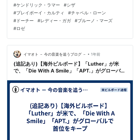
Chappell Roan & Doechii New in Top
#
ケンドリック・ラマー
#
シザ
10https://t.co/aISTqRmTHt — billboard (@billboard)
#
プレイボーイ・カルティ
#
チャペル・ローン
2025年3月24…
#
ドーチー
#
レディー・ガガ
#
ブルーノ・マーズ
#
ロゼ
•
イマオト － 今の音楽を追うブログ －
1年前
(追記あり)【海外ビルボード】「Luther」が米
で、「Die With A Smile」「APT.」がグローバル
で首位をキープ