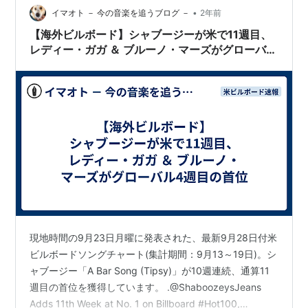
•
イマオト － 今の音楽を追うブログ －
2年前
【海外ビルボード】シャブージーが米で11週目、
レディー・ガガ ＆ ブルーノ・マーズがグローバル
4週目の首位
現地時間の9月23日月曜に発表された、最新9月28日付米
ビルボードソングチャート(集計期間：9月13～19日)。シ
ャブージー「A Bar Song (Tipsy)」が10週連続、通算11
週目の首位を獲得しています。 .@ShaboozeysJeans
Adds 11th Week at No. 1 on Billboard #Hot100,