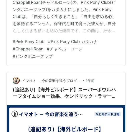
Chappell Roan(チャペルローン)の、Pink Pony Club(ピ
ンクポニークラブ)をカタカナにしました。Pink Pony
Clubは、「自分らしく生きること」「自由を求める心」
を象徴するアンセム。保守的な町で育った彼女が、自分
らしく生きる願いを込めた楽曲です。この曲は、紆余曲
折を経て再リリース。グラミー賞で6部門にノミネートさ
#
Pink Pony Club
#
Pink Pony Club カタカナ
れ、最優秀新人賞を受賞する快挙を達成し、多くの人に
#
Chappell Roan
#
チャペル・ローン
響く作品となりました。 ★アーティストと一緒に、違和
#
ピンクポニークラブ
感なく歌えるよう、歌い方にそってカタカナ化していま
す。リンキングにより、本来の発音とは異なる場合があ
りますが、ご了承ください。 ★聞き取ったのは、こち
ら…
•
イマオト － 今の音楽を追うブログ －
1年前
(追記あり)【海外ビルボード】スーパーボウルハ
ーフタイムショー効果、ケンドリック・ラマーが
米トップ3独占