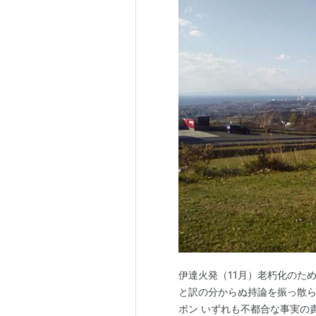
伊達火発（11月）老朽化のた
と訳の分からぬ持論を振っ散ら
ボン いずれも不都合な事実の