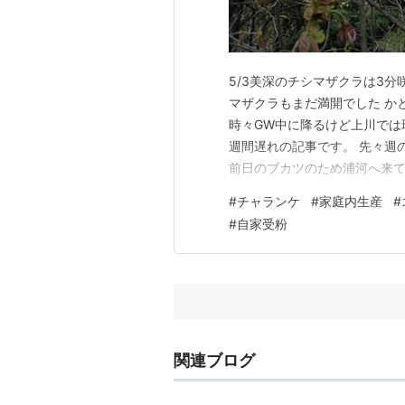
5/3美深のチシマザクラは3分
マザクラもまだ満開でした か
時々GW中に降るけど上川では
週間遅れの記事です。 先々週
前日のブカツのため浦河へ来
します。 札幌からは長男と合
#
チャランケ
#
家庭内生産
#
川へ。後続の旭川号で追いかけ
#
自家受粉
旭川とうちゃこ。4人揃ったと
関連ブログ