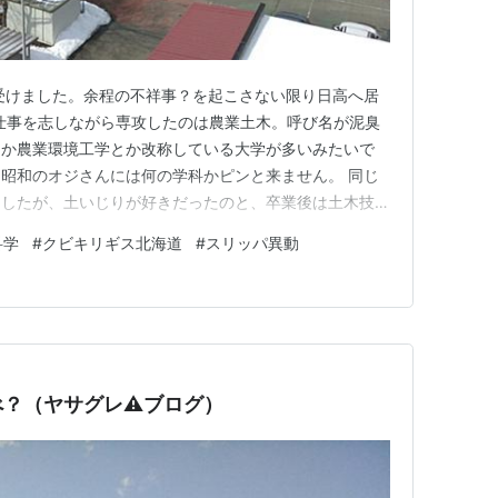
受けました。余程の不祥事？を起こさない限り日高へ居
る仕事を志しながら専攻したのは農業土木。呼び名が泥臭
とか農業環境工学とか改称している大学が多いみたいで
昭和のオジさんには何の学科かピンと来ません。 同じ
ましたが、土いじりが好きだったのと、卒業後は土木技術
、今思えば農業土木で良かったと思ってます。（共通1
科学
#
クビキリギス北海道
#
スリッパ異動
のところ‥） 1つ後悔があるとすれば‥学芸員の単位を取
対する意見に箔が付いたか…
？（ヤサグレ⚠️ブログ）