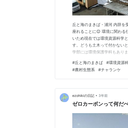
丘と海のまきば・浦河 内辞を
座れることに😌 環境に関わ
いため現在では環境資源科学
す。どうも土木って付かないと
学部には環境保護学科もあり
者としての採用枠があったので
#
丘と海のまきば
#
環境資源
次の点数が足りなかったのが実
#
農村生態系
#
チャランケ
得してたら多少なりとも学会に
•
ezohikiの日記
3年前
ゼロカーボンって何だべ