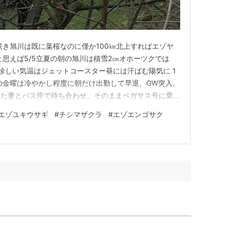
咲き旭川は既に葉桜なのに僅か100㎞北上すればエゾヤ
と思えば5/5立夏の朝の旭川は積雪2㎝オホーツクでは
珍しい気温はジェットコースター昼には汗ばむ陽気に 1
の金曜は冷やかし程度に朝だけ出勤して早退、GW突入。
てた妻とバス停で待ち合わせ、そのままペガサス号に乗車
流するはずが市内混雑により遅れて到着！長男は先に旭
エゾユキウサギ
#
チシマザクラ
#
エゾエンゴサク
ます。 程なく次女の乗った帯広発ノースライナー号も
ころで一気に車で…