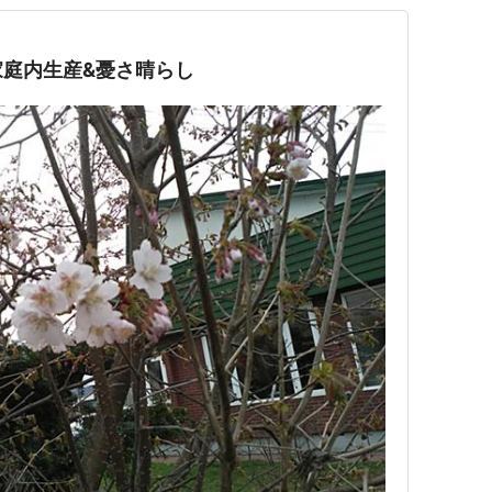
庭内生産&憂さ晴らし