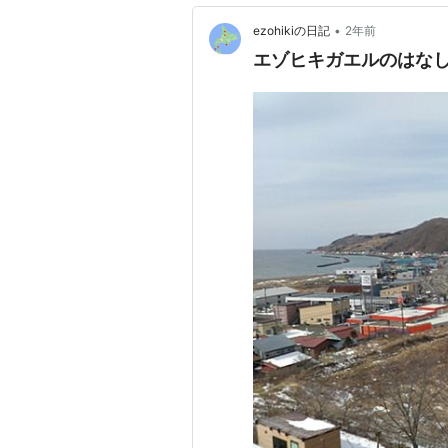
•
ezohikiの日記
2年前
エゾヒキガエルのはな