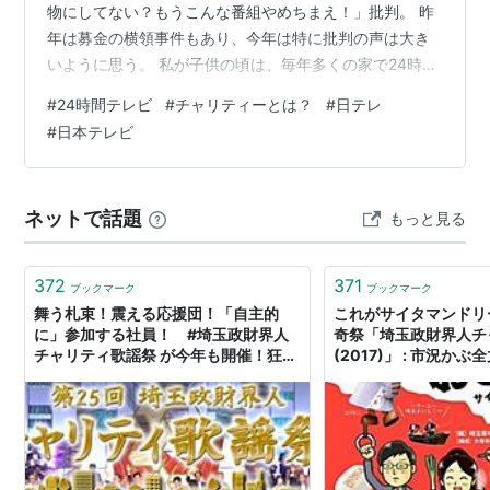
物にしてない？もうこんな番組やめちまえ！」批判。 昨
年は募金の横領事件もあり、今年は特に批判の声は大き
いように思う。 私が子供の頃は、毎年多くの家で24時間
テレビが見られていて、翌日の学校では必ず「見た？」
#
24時間テレビ
#
チャリティーとは？
#
日テレ
と話題になっていた。 私ももちろん見ていたし、「チャ
#
日本テレビ
リティー」という言葉を知ったのもこの24時間テレビだ
ったと思う。 しかし大人になると、私も番組に対して疑
問に思うことも多くなった。 それはきっと、子供の頃は
ネットで話題
もっと見る
完全に正義だった「チャリティー番組 24時間テレビ」
が、実は「一般人にチャリティー…
372
371
ブックマーク
ブックマーク
舞う札束！震える応援団！「自主的
これがサイタマンドリ
に」参加する社員！ #埼玉政財界人
奇祭「埼玉政財界人チ
チャリティ歌謡祭 が今年も開催！狂っ
(2017)」 : 市況か
てしまうくらいに笑い転げる人多数！