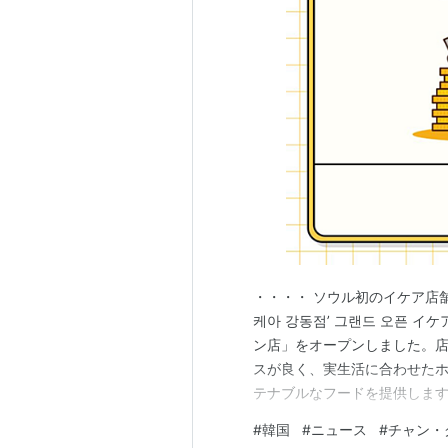
・・・・ ソウル初のイケア店舗
케아 강동점’ 그랜드 오픈 
ン店」をオープンしました。
スが良く、実生活に合わせた
テナブルなフードを提供します
1,000名に限定キーホルダ
#
韓国
#
ニュース
#
チャン・
イベントを実施。さらに、4月