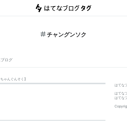
チャングンソク
連ブログ
【
ちゃんぐんそく
】
はてな
はてな
はてな
Copyrig