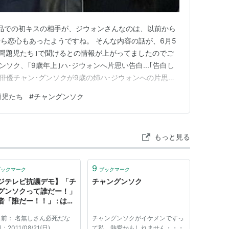
品での初キスの相手が、ジウォンさんなのは、以前から
ら恋心もあったようですね。 そんな内容の話が、6月5
屋の問題児たち｣で聞けるとの情報が上がってましたのでご
ソク、｢9歳年上｣ハ･ジウォンへ片思い告白...｢告白し
 俳優チャン･グンソクが9歳の姉ハ･ジウォンへの片思い
(金)放送されるKBS2｢屋上部屋の問題児たち｣(以下｢オ
題児たち
#
チャングンソク
｣チャン･グンソクがゲストとして出演する。 この日、チ
もっと見る
9
ブックマーク
ブックマーク
ジテレビ抗議デモ】「チ
チャングンソク
グンソクって誰だー！」
者「誰だー！！」 : はち
稿
 名前： 名無しさん必死だな
チャングンソクがイケメンですっ
2011/08/21(日)
て私、熱愛かもしれません・・・