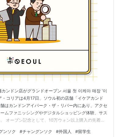
カンドン店がグランドオープン 서울 첫 이케아 매장 ‘이
イケア・コリアは4月17日、ソウル初の店舗「イケアカンド
店舗はカンドンアイパーク・ザ・リバー内にあり、アクセ
ホームファニッシングやデジタルショッピング体験、サス
。 オープン記念として、10万ウォン以上購入の先着
ーを配布し、イケア・ファミリー会員向けにはツアーや体験
グンソク
#
チャングンソク
#
外国人
#
留学生
中は30万ウォン以上購入で無料配送特典もあります。