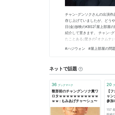
チャン･グンソクさんの出演作
存じ上げていましたが、どうや
日(金)放映のKBS2｢屋上部
紹介して置きます。 チャン･グン
たことある｣驚きの｢オクムナ｣
の裏話を明らかにする。 来る5日
#
ハジウォン
#
屋上部屋の問
クムナ｣)には｢アジアプリンス
ャン･グンソ…
ネットで話題
36
20
ブックマーク
整形前のチャングンソク糞ワ
【フ
ロタｗｗｗｗｗｗｗｗｗｗｗ
ャン
ｗｗ : もみあげチャ〜シュ〜
参加
ま起
157
投稿日：