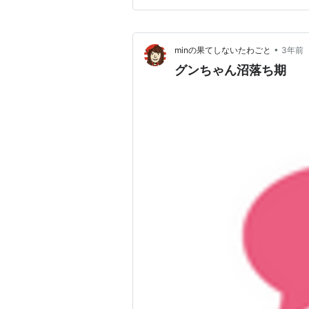
https://www.ikl…
•
minの果てしないたわごと
3年前
グンちゃん沼落ち期