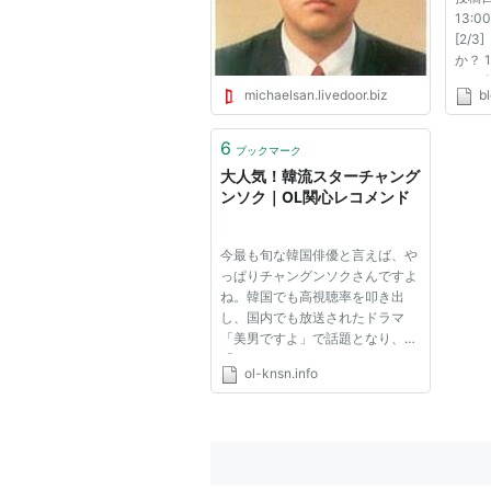
13:00
[2/
か？ 
だな 投
michaelsan.livedoor.biz
b
13:01
[3/1
前： 
6
ブックマーク
日：201
大人気！韓流スターチャング
ID:icL
ンソク｜OL関心レコメンド
今最も旬な韓国俳優と言えば、や
っぱりチャングンソクさんですよ
ね。韓国でも高視聴率を叩き出
し、国内でも放送されたドラマ
「美男ですよ」で話題となり、
「ソウルマッコリ」などのCMで
ol-knsn.info
もお馴染みとなりました。最近で
は今年に入ってからは、CDデビ
ューも果たし、とてもセクシーで
澄んだ歌声が人気を呼び、歌番組
やバラ...