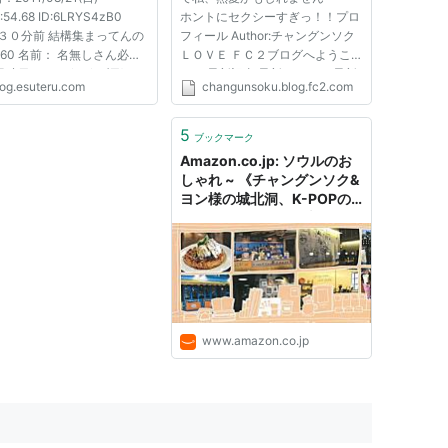
:54.68 ID:6LRYS4zB0
ホントにセクシーすぎっ！！プロ
3] ３０分前 結構集まってんの
フィール Author:チャングンソク
160 名前： 名無しさん必死
ＬＯＶＥ ＦＣ２ブログへようこ
稿日：2011/08/21(日)
そ！ 最新記事 最新コメント 最新
log.esuteru.com
changunsoku.blog.fc2.com
:24.47 ID:gFZRI0QC0
トラックバック 月別アーカイブ
1] 雨の中ようやるわ 161 名
カテゴリ
名無しさん必死だな 投稿
5
ブックマーク
1/08/21(日) 13:01:30.45
Amazon.co.jp: ソウルのお
GgGGi0 [5/...
しゃれ ~ 《チャングンソク&
ヨン様の城北洞、K-POPの
Cool Korea》: 野口文, 尹敬
勲: 本
www.amazon.co.jp