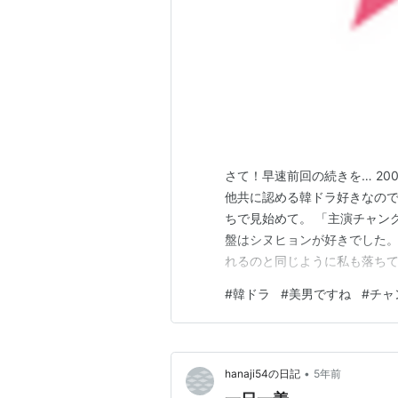
さて！早速前回の続きを… 20
他共に認める韓ドラ好きなので
ちで見始めて。 「主演チャン
盤はシヌヒョンが好きでした。
れるのと同じように私も落ちて
ボすぎて… 声も良いし歌も上手だ
#
韓ドラ
#
美男ですね
#
チャ
https://www.netflix.co
•
hanaji54の日記
5年前