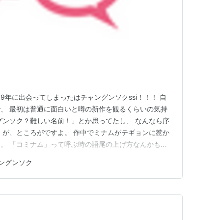
09年に出会ってしまったはチャングンソクssi！！！ 自
、 最初は普通に面白いと噂の新作を観るくらいの気持
グンソク？難しい名前！」とか思ってたし、 なんなら序
 が、ところがですよ。 作中でミナムがテギョンに惹か
。 「コミナム」って呼ぶ時の語尾の上げ方なんかもツ
し完全に沼。 とにかくA.N.JELLが良いし！
ングンソク
m/jp/title/70215461 まだ未視聴の方は絶対観た方がいい…