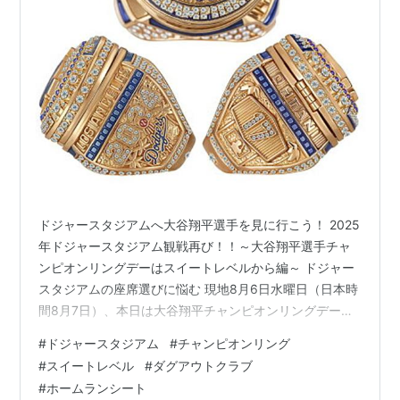
ドジャースタジアムへ大谷翔平選手を見に行こう！ 2025
年ドジャースタジアム観戦再び！！～大谷翔平選手チャ
ンピオンリングデーはスイートレベルから編～ ドジャー
スタジアムの座席選びに悩む 現地8月6日水曜日（日本時
間8月7日）、本日は大谷翔平チャンピオンリングデーで
す。13時10分開始のデーゲームのため座席選びにはかな
#
ドジャースタジアム
#
チャンピオンリング
り悩みました。大谷選手はプロモーションの日にホーム
#
スイートレベル
#
ダグアウトクラブ
ランを打つことが多いため、できれば間近で見られるダ
#
ホームランシート
グアウトクラブ、それか打球が飛んでくるかもしれない