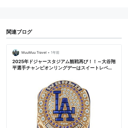
日本プロ野球界でも、日本一となったチームの競技者に
贈られる。
関連ブログ
•
MuuMuu Travel
1年前
2025年ドジャースタジアム観戦再び！！～大谷翔
平選手チャンピオンリングデーはスイートレベル
から編～