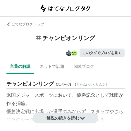
はてなブログ トップ
チャンピオンリング
このタグでブログを書く
言葉の解説
ネットで話題
関連ブログ
チャンピオンリング
(
スポーツ
)
【
ちゃんぴおんりんぐ
】
米国メジャースポーツにおいて、優勝記念として球団が
作る指輪。
優勝決定戦に出場した選手のみならず、スタッフやさら
解説の続きを読む
にそのシーズン在籍した選手などにも贈られる。