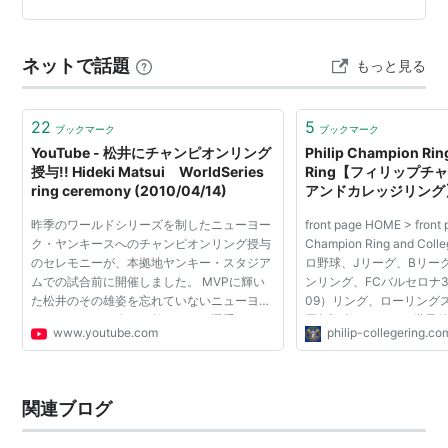
ホームランシートにするべきか、と考えたのです。しか
し私は知っています。LAのデーゲームは本当に太陽がき
ネットで話題
もっと見る
ついのです。気温が暑いというよ…
22
5
ブックマーク
ブックマーク
YouTube - 松井にチャンピオンリング
Philip Champion Rin
授与!! Hideki Matsui WorldSeries
Ring【フィリップチ
ring ceremony (2010/04/14)
アンドカレッジリング
昨季のワールドシリーズを制したニューヨー
front page HOME > front
ク・ヤンキースへのチャンピオンリング授与
Champion Ring and Colle
のセレモニーが、本拠地ヤンキー・スタジア
ロ野球、Jリーグ、Bリー
ムでの試合前に開催しました。 MVPに輝い
ンリング、FCバルセロナ3冠
た松井のその雄姿を忘れていないニューヨー
09）リング、ローリング
クのファンは、今では敵チームの選手となっ
周年記念リングなど世界
www.youtube.com
philip-collegering.co
たにもかかわらず、松井をスタンディングオ
持つ日本のチャンピオン
ベーションで迎え、...
ング専業メーカーです。 お.
関連ブログ