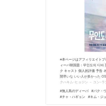
※本ページはアフィリエイトプ
ィーバ韓国題：무인도의 디바 英語
ク キャスト 個人的評価 予告
開早いな いい人が多かった OS
クハキム･ヒョジン － ユン･
－ カン･ウハクキム･ジュホン
#
無人島のディーバ
#
パク・
プ：夢の扉』『あなたが眠っ
#
チャ・ハギョン
#
キム・ジ