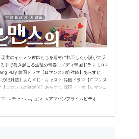
、現実のイケメン教師たちを題材に執筆した小説が大反
する中で巻き起こる波乱の青春コメディ韓国ドラマ【ロマ
ang Play 韓国ドラマ【ロマンスの絶対値】あらすじ・
スの絶対値】あらすじ・キャスト 韓国ドラマ【ロマンス
マ【ロマンスの絶対値】あらすじ 韓国ドラマ【ロマンス
ャンギ（ヨ・イジュ役） チャ・ハギョン（カ・ウス役）
ラマ
#
チャ・ハギョン
#
アマゾンプライムビデオ
役） ソン・ジョンヒョク（チョン・ギジョン役） キ
役） …