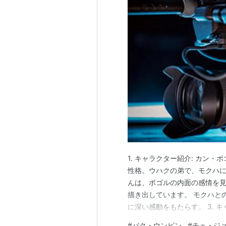
1. キャラクター紹介: カン・
性格。ウハクの弟で、モクハに深
んは、ボゴルの内面の感情を
描き出しています。 モクハと
に深い感動をもたらす。 3. 
パク・ウンビンさんとは仲が
#
パク・ウンビン
#
チェ・ジ