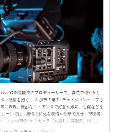
ボゴル: YGN芸能局のプロデューサーで、寡黙で穏やかな
い感情を抱く。 2. 演技の魅力: チェ・ジョンヒョプさ
見事に表現。微妙なニュアンスで好意や嫉妬、心配などを
のシーンでは、感情の変化を表情や仕草で見せ、視聴者
キャストとの関係: オフカメラでも楽しい雰囲気。特に、
良く、共演者たちとの交流が作品にプラスの雰囲気をもた
ョンヒョプ
#
チャ・ハギョン