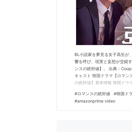
BL小説家を夢見る女子高生が
響を呼び、現実と妄想が交錯
ンスの絶対値】。 出典：Coup
キャスト 韓国ドラマ【ロマン
の絶対値】基本情報 韓国ドラ
の絶対値】キャスト キム・ヒ
#
ロマンスの絶対値
#
韓国ド
キム・ジェヒョン（ノ・ダジュ
#
amazonprime video
ム・ドンギュ（ユン・ドンジュ