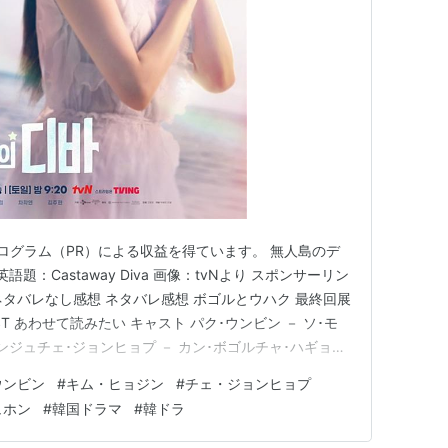
ログラム（PR）による収益を得ています。 無人島のデ
題：Castaway Diva 画像：tvNより スポンサーリン
 ネタバレなし感想 ネタバレ感想 ボゴルとウハク 最終回展
T あわせて読みたい キャスト パク･ウンビン － ソ･モ
ランジュチェ･ジョンヒョプ － カン･ボゴルチャ･ハギョン
 － イ･ソジュン 他 脚本：パク･ヘリョン『スタートアッ
ウンビン
#
キム・ヒョジン
#
チェ・ジョンヒョプ
ている間に』『ピノキオ』『君の声が聞こえ…
ュホン
#
韓国ドラマ
#
韓ドラ