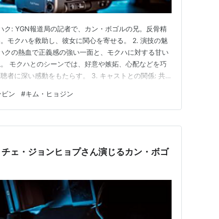
ウハク: YGN報道局の記者で、カン・ボゴルの兄。反骨精
。モクハを救助し、彼女に関心を寄せる。 2. 演技の魅
ウハクの熱血で正義感の強い一面と、モクハに対する甘い
。 モクハとのシーンでは、好意や嫉妬、心配などを巧
者に深い感動をもたらす。 3. キャストとの関係: 共
に、パク・ウンビンさんとの仲が良く、オフカメラでも食
ンビン
#
キム・ヒョジン
出していたと言います。 4. 作品への貢献: ウハク
…
、チェ・ジョンヒョプさん演じるカン・ボゴ