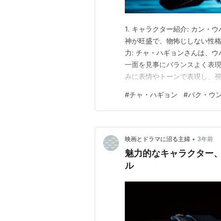
1. キャラクター紹介: カン・
神が旺盛で、物怖じしない性格
力: チャ・ハギョンさんは、
一面を見事にバランスよく表現
みに表情やトーンで表現し、視聴
演者たちとの楽しい交流。特
#
チャ・ハギョン
#
パク・ウ
事を共にし、親密な雰囲気を醸し
は、モクハの恋の相手として物
•
映画とドラマに沼る主婦
3年前
魅力的なキャラクター
ル