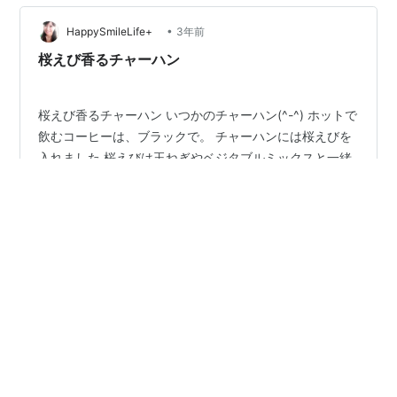
穏やかな時間を過ごしながらも、どこかシ…
•
HappySmileLife+
3年前
桜えび香るチャーハン
桜えび香るチャーハン いつかのチャーハン(^-^) ホットで
飲むコーヒーは、ブラックで。 チャーハンには桜えびを
入れました 桜えびは玉ねぎやベジタブルミックスと一緒