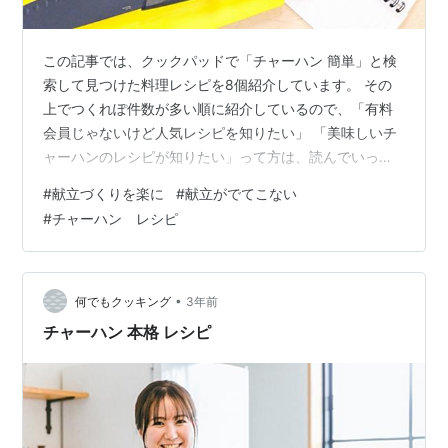
この記事では、クックパッドで「チャーハン 簡単」と検
索して見つけた料理レシピを8個紹介しています。 その
上でつくれぽ件数が多い順に紹介しているので、「有料
会員じゃないけど人気レシピを知りたい」 「美味しいチ
ャーハンのレシピが知りたい」って方は、読んでいって
ください。 ＜レシピ1＞卵だけ☆超簡単！黄金 チャーハ
#
献立づくりを楽に
#
献立がでてこない
ン ＜レシピ2＞コンソメで♡簡単レタスチャーハン ＜レ
#
チャーハン レシピ
シピ3＞5分で簡単朝食！ソーセージ炒飯 ＜レシピ4＞炊
飯器で簡単♪パラパラチャーハン ＜レシピ5＞魔法！？ラ
ーメン屋の本格パラパラ簡単炒飯 ＜レシピ6＞簡単パラ
パラ！かにかまチャーハン ＜レシピ7＞創味シャンタン
•
何でもクッキング
3年前
で簡単絶品チャーハン♥ …
チャーハン 本格 レシピ