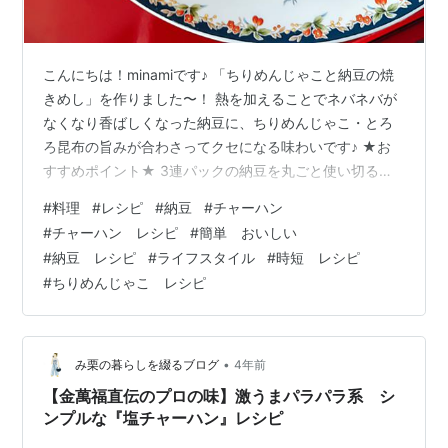
こんにちは！minamiです♪ 「ちりめんじゃこと納豆の焼
きめし」を作りました〜！ 熱を加えることでネバネバが
なくなり香ばしくなった納豆に、ちりめんじゃこ・とろ
ろ昆布の旨みが合わさってクセになる味わいです♪ ★お
すすめポイント★ 3連パックの納豆を丸ごと使い切るレ
シピです！納豆の期限が迫っていたら、ぜひお試しあれ♪
#
料理
#
レシピ
#
納豆
#
チャーハン
ちなみに、卵を使わないので卵アレルギーの方にも食べ
#
チャーハン レシピ
#
簡単 おいしい
ていただけます！ 調理時間は15分です。ではでは、レシ
#
納豆 レシピ
#
ライフスタイル
#
時短 レシピ
ピを～！ ☆材料 白ごはん ２人分 塩コショウ 少々 ねぎ
#
ちりめんじゃこ レシピ
１本 とろろ昆布 ひとつかみ ちりめんじゃこ スプーン3杯
ごま油 ひとまわし 納豆(タレ付き) 3パック だし醤油 …
•
み栗の暮らしを綴るブログ
4年前
【金萬福直伝のプロの味】激うまパラパラ系 シ
ンプルな『塩チャーハン』レシピ