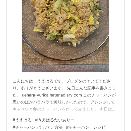
こんにちは、うえはるです。ブログをのぞいてくださ
り、ありがとうございます。 先日こんな記事を書きまし
た。 uehara-yurika.hatenadiary.com このチャーハンが
思いのほかパラパラで美味しかったので、アレンジして
キャベツと卵のチャーハンを作ってみました。 本日は、
こちらのレシピ（２人分）をご紹介しますね。 ①にんに
#
うえはる
#
うえはるだいありー
くは２片ほど薄切りにしておく。卵は２個といておく。
#
チャーハン パラパラ 方法
#
チャーハン レシピ
キャベツは食べやすい大きさにざく切りし、洗ってお