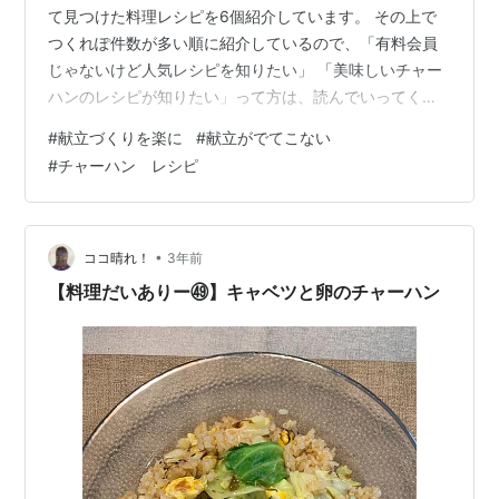
て見つけた料理レシピを6個紹介しています。 その上で
つくれぽ件数が多い順に紹介しているので、「有料会員
じゃないけど人気レシピを知りたい」 「美味しいチャー
ハンのレシピが知りたい」って方は、読んでいってくだ
さい。 ＜レシピ1＞やみつき？！簡単すぎる小松菜チャー
#
献立づくりを楽に
#
献立がでてこない
ハン ＜レシピ2＞炊き込むチャーハン☆ ＜レシピ3＞☆
#
チャーハン レシピ
秘密の鮭チャーハン☆ ＜レシピ4＞☆キムチチャーハン
☆ ＜レシピ5＞レンジで！オートミールでカップチャー
ハン ＜レシピ6＞すぐ出来る♪大葉とじゃこのシンプル炒
飯 ＜レシピ1＞やみつき？！簡単すぎる小松菜チャーハン
•
ココ晴れ！
3年前
つくれぽ件数：4620材料…
【料理だいありー㊾】キャベツと卵のチャーハン