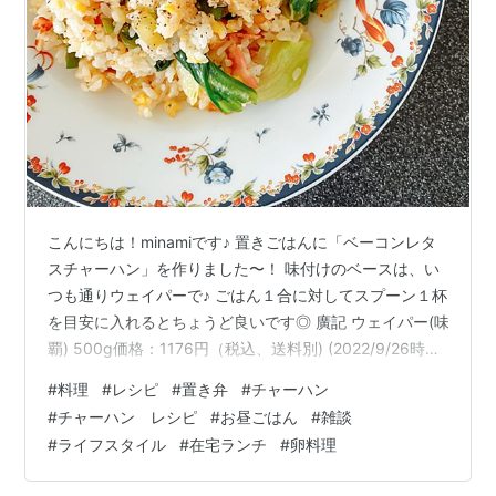
こんにちは！minamiです♪ 置きごはんに「ベーコンレタ
スチャーハン」を作りました〜！ 味付けのベースは、い
つも通りウェイパーで♪ ごはん１合に対してスプーン１杯
を目安に入れるとちょうど良いです◎ 廣記 ウェイパー(味
覇) 500g価格：1176円（税込、送料別) (2022/9/26時点)
今日は、青唐辛子をアクセントに入れました♪ 長野県で生
#
料理
#
レシピ
#
置き弁
#
チャーハン
産されている、固定品種の青唐辛子を送っていただい
#
チャーハン レシピ
#
お昼ごはん
#
雑談
て..。 ピリッと辛くてとっても美味しい〜〜！ あとがき
#
ライフスタイル
#
在宅ランチ
#
卵料理
お彼岸に、おじいちゃんおばあちゃんに会いに行ってき
ました〜！ お墓参りをして、お仏壇に手を合わせて..。