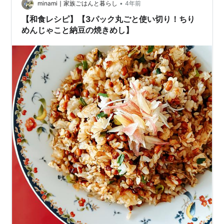
味噌で簡単☆本格パラパラレタス炒飯ஐஃ ＜レシピ7＞簡
•
minami ∣ 家族ごはんと暮らし
4年前
単本格タイ料理 ♪ タイ…
【和食レシピ】【3パック丸ごと使い切り！ちり
めんじゃこと納豆の焼きめし】