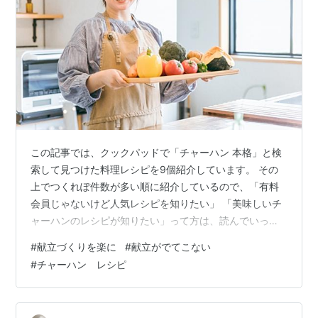
この記事では、クックパッドで「チャーハン 本格」と検
索して見つけた料理レシピを9個紹介しています。 その
上でつくれぽ件数が多い順に紹介しているので、「有料
会員じゃないけど人気レシピを知りたい」 「美味しいチ
ャーハンのレシピが知りたい」って方は、読んでいって
ください。 ＜レシピ1＞簡単にお店の味！！本格チャーハ
#
献立づくりを楽に
#
献立がでてこない
ン ＜レシピ2＞簡単本格！焼豚レタスのパラパラチャー
#
チャーハン レシピ
ハン ＜レシピ3＞本格パラパラ！桜海老チャーハン☆ ＜
レシピ4＞簡単！市販の素不要で本格パラパラ炒飯 ＜レ
シピ5＞【話題入り】基本の簡単本格炒飯 ＜レシピ6＞肉