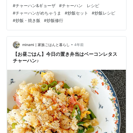
スは変らないですが具材をアレンジして作ったりします
#
チャーハン&ギョーザ
#
チャーハン レシピ
今回はチャーシューやとりがらの素はアレンジ 強火で作
#
チャーハンがめちゃうま
#
炒飯セット
#
炒飯レシピ
るのがおすすめです| (• ◡•)| 元レシピよりご紹介します
#
炒飯・焼き飯
#
炒飯修行
用意する材料 作り方 まとめ 用意する材料 ご飯 450ｇ 卵
3個 長ネギ 2分の1 チャーシュー 適量 塩 多少多め とりが
らの素 少々 醤油 少々 油 多め…
•
minami ∣ 家族ごはんと暮らし
4年前
【お昼ごはん】今日の置き弁当はベーコンレタス
チャーハン♪