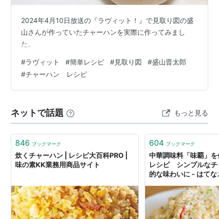
2024年4月10日放送の『ラヴィット！』で見取り図の盛
山さんが作っていたチャーハンを実際に作ってみまし
た。
#
ラヴィット
#
簡単レシピ
#
見取り図
#
盛山晋太郎
#
チャーハン レシピ
ネットで話題
もっと見る
846
604
ブックマーク
ブックマーク
炊くチャーハン | レシピ大百科PRO |
中華調味料「味覇」を
味の素KK業務用商品サイト
レシピ シンプルなチ
的な味わいに - はて