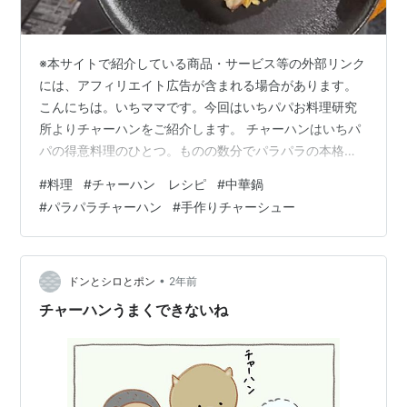
※本サイトで紹介している商品・サービス等の外部リンク
には、アフィリエイト広告が含まれる場合があります。
こんにちは。いちママです。今回はいちパパお料理研究
所よりチャーハンをご紹介します。 チャーハンはいちパ
パの得意料理のひとつ。ものの数分でパラパラの本格チ
ャーハンができあがります。 パラパラのコツとかある
#
料理
#
チャーハン レシピ
#
中華鍋
の？俺は鍋の大きさと卵で決まると思ってる。大きい鍋
#
パラパラチャーハン
#
手作りチャーシュー
の方が熱の総量は大きくなるでしょ？具材の接触した箇
所は温度が下がるけど、激しく鍋を動かして未接触の高
温部分も活用すれば高温での調理ができる。最初にしっ
かりと鍋を温めておくことで卵が必要以上に油を吸わず
•
ドンとシロとポン
2年前
にふわふわになるし、油が卵と混ざることでこの…
チャーハンうまくできないね