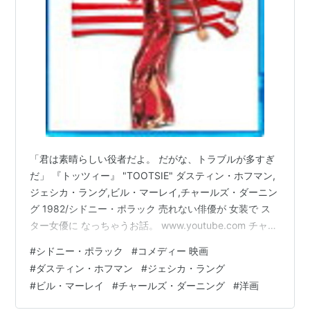
殺人課刑事
（2005）
出演
ザ・Ｌ.Ａ.ライオット・ショー
（2005） 出演
NCIS 〜ネイビー犯罪捜査班
（シーズン2）（2004-
2005）＜TV＞ ゲスト出演-
サンタよ、愛を取りもど
せ！
（2004）＜TVM＞
ワン・ラスト・ライド
（2003）＜未＞
外野フリーク狂奏曲
（2001）＜TVM＞
オー・ブラザー！
（2000）
「君は素晴らしい役者だよ。 だがな、トラブルが多すぎ
LAPD 処刑分署
（2000）＜未＞
だ」 『トッツィー』 "TOOTSIE" ダスティン・ホフマン,
消滅水域
（2000）＜未＞
ジェシカ・ラング,ビル・マーレイ,チャールズ・ダーニン
予感する男
（1999）＜TVM＞
グ 1982/シドニー・ポラック 売れない俳優が 女装で ス
ブラック・デイズ／裏切りの系譜
（1998）＜未＞
ター女優に なっちゃうお話。 www.youtube.com チャン
スの街、 ニューヨーク。 演技に熱心すぎて めんどくさ
ギャング・オブ・シカゴ 復讐の鎮魂歌
（レクイエ
#
シドニー・ポラック
#
コメディー 映画
がられ、 何度オーディションに行っても いっこうにお呼
ム）（1998）＜TVM＞
#
ダスティン・ホフマン
#
ジェシカ・ラング
びがかからない マイケル・ドーシー という役者がおりま
ハード・タイム
（1998）＜TVM＞
#
ビル・マーレイ
#
チャールズ・ダーニング
#
洋画
した。 付き添いで行った 連続ドラマの 新キャラのオー
スパイ・ハード
（1996）
ディションで 友人の女優が落選してしまい、 それならと