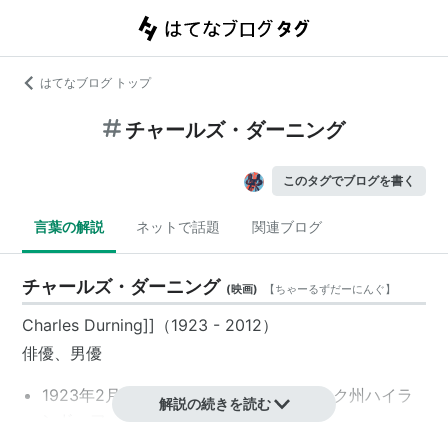
はてなブログ トップ
チャールズ・ダーニング
このタグでブログを書く
言葉の解説
ネットで話題
関連ブログ
チャールズ・ダーニング
(
映画
)
【
ちゃーるずだーにんぐ
】
Charles Durning]]（1923 - 2012）
俳優、男優
1923年2月28日、アメリカ／ニューヨーク州ハイラ
解説の続きを読む
ンド・フォールズ生まれ