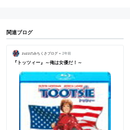
2012年12月24日、アメリカ／ニューヨーク州マンハ
ッタンにて死去（老衰）
身長：173 cm
アメリカの俳優。名脇役。
関連ブログ
主な作品
•
zuzzのみちくさブログ
2年前
The 7th ザ・セブンス
（2007）<未> 出演
『トッツィー』～俺は女優だ！～
名探偵モンク
4（2006-2007）＜TV＞ ゲスト出演
ジーザス、メアリー＆ジョーイ 恋の福音
（2006）
出演
レスキュー・ミー 〜NYの英雄たち
（シーズン3）
（2006）＜TV＞ ゲスト出演
エバーウッド 遥かなるコロラド
（シーズン4）
（2005-2006）＜TV＞ ゲスト出演
レスキュー・ミー 〜NYの英雄たち
（シーズン2）
（2005）＜TV＞ ゲスト出演