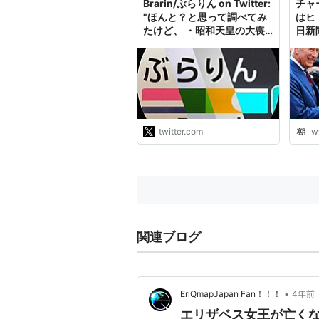
Brarin/ぶらりん on Twitter:
チャ
"ほんと？と思って調べてみ
はヒ
たけど、 ・昭和天皇の大喪
日新
儀や30年式年祭での現在の
上皇陛下 ・ダイアナ姫葬儀
でのチャールズ皇太子 ・ブ
ッシュ元大統領の国葬でのト
ランプ、オバマ、クリントン
それぞれディンプルを気にし
ている様子はない。…
twitter.com
w
https://t.co/LsACokeKBG"
関連ブログ
•
EriQmapJapan Fan！！！
4年前
エリザベス女王が亡くな