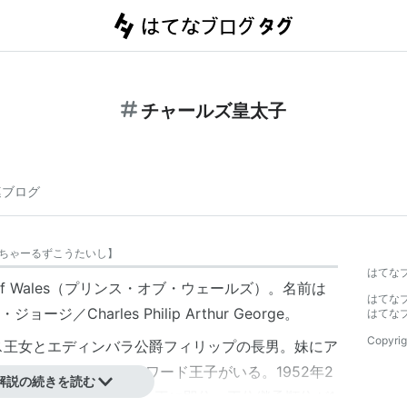
チャールズ皇太子
連ブログ
ちゃーるずこうたいし
】
はてな
ce of Wales（プリンス・オブ・ウェールズ）。名前は
はてな
Charles Philip Arthur George。
はてな
Copyrig
ザベス王女とエディンバラ公爵フィリップの長男。妹にア
ドリュー王子）とエドワード王子がいる。1952年2
解説の続きを読む
し、母のエリザベスが女王に即位。王位継承順位が1