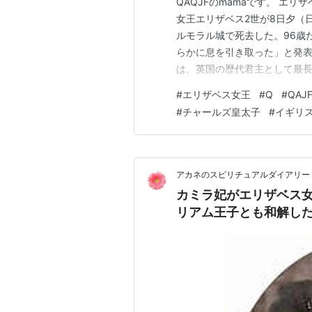
QAQJFのmamaです。 エリザベ
女王エリザベス2世が8日夕（
ルモラル城で死去した。96歳
らかに息を引き取った」と発表し
は、英国の歴代君主として最長
～1715年）の72年と110
#
エリザベス女王
#
Q
#
QAJ
承権1位の長男チャールズ皇太
#
チャールズ皇太子
#
イギリ
新国王は…
アカネのスピリチュアルダイアリー
カミラ妃がエリザベス
リアム王子とも和解し