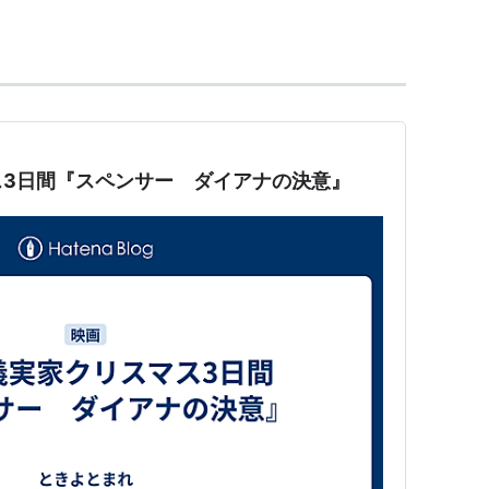
し、ウィリアム王子とヘンリー王子が誕生したが、結婚
ー・ボウルズ（カミラ夫人）との関係を続け、ダイ
年にダイアナ妃と別居、1996年に離婚した。2005年
ス3日間『スペンサー ダイアナの決意』