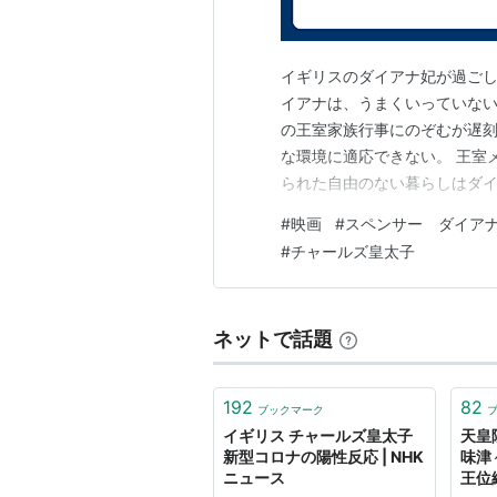
イギリスのダイアナ妃が過ごし
イアナは、うまくいっていな
の王室家族行事にのぞむが遅
な環境に適応できない。 王室
られた自由のない暮らしはダ
話は筒抜けで、外にはパパラ
#
映画
#
スペンサー ダイア
実家スペンサー家があるのに
#
チャールズ皇太子
摂食障害で、食事もうまくとれ
ネットで話題
192
82
ブックマーク
イギリス チャールズ皇太子
天皇
新型コロナの陽性反応 | NHK
味津
ニュース
王位