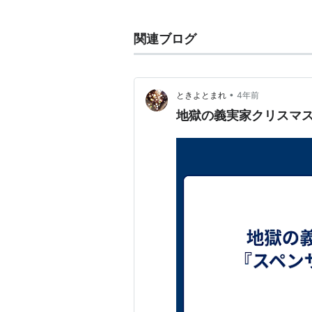
位となる。
1981年7月にダイアナ妃と結婚
関連ブログ
前から交際していたカミラ・パーカ
アナ妃との夫婦関係が破綻。1992
4月にカミラ夫人と正式に再婚。
•
ときよとまれ
4年前
地獄の義実家クリスマ