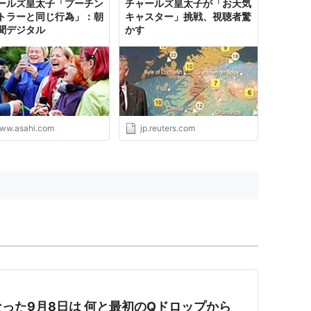
ールズ皇太子「プーチン
チャールズ皇太子が「お天気
トラーと同じ行為」：朝
キャスター」挑戦、視聴者驚
聞デジタル
かす
ww.asahi.com
jp.reuters.com
った9月8日は 何と最初のQドロップから