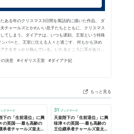
たある年のクリスマス3日間を寓話的に描いた作品。 ダ
い夫チャールズとかわいい息子たちとともに、クリスマス
刻してしまう。ダイアナは、いつも遅刻。王室という特殊
メンバーと、王室に仕える人々と過ごす、何もかも決め
イアナをすっかり蝕んでいる。いたるところに耳があり、
ッチがたくさんいて、カーテンを開くと怒られる。近くに
ナの決意
#
イギリス王室
#
ダイアナ妃
、朽ち果てて危険だからと立ち入りは禁止されている。
ない彼女は追い詰められて…
もっと見る
31
ブックマーク
ブックマーク
陛下の「生前退位」に興
天皇陛下の「生前退位」に興
々の英国──最も高齢の
味津々の英国──最も高齢の
継承者チャールズ皇太子
王位継承者チャールズ皇太子