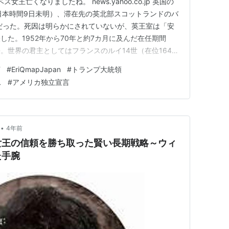
ス女王亡くなりましたね。 news.yahoo.co.jp 英国の
日本時間9日未明）、滞在先の英北部スコットランドのバ
だった。死因は明らかにされていないが、英王室は「安
た。1952年から70年と約7カ月に及んだ在任期間
。世界の君主としてはフランスのルイ14世（在位1643
日に次ぎ、史上2番目の長さだった。 女王死去を受け、王位継
F
#
EriQmapJapan
#
トランプ大統領
子（73）が新国王「チャールズ3世」として即位した。
ス
#
アメリカ独立宣言
•
4年前
女王の信頼を勝ち取った賢い長期戦略～ウィ
た手腕