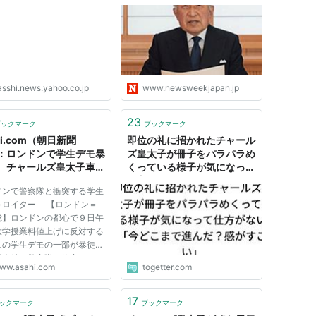
は開けるか？ （ニュー
に道は開けるか？ | ニューズ
ィーク日本版） -
ウィーク日本版 オフィシャ
oo!ニュース
ルサイト
asshi.news.yahoo.co.jp
www.newsweekjapan.jp
23
ブックマーク
ブックマーク
hi.com（朝日新聞
即位の礼に招かれたチャール
：ロンドンで学生デモ暴
ズ皇太子が冊子をパラパラめ
 チャールズ皇太子車に
くっている様子が気になって
 - 国際
仕方がない「今どこまで進ん
ドンで警察隊と衝突する学生
だ？感がすごい」
＝ロイター 【ロンドン＝
聡】ロンドンの都心で９日午
大学授業料値上げに反対する
人の学生デモの一部が暴徒化
国会前で警官隊と衝突した。
ww.asahi.com
togetter.com
Ｃ放送によると、学生らは財
や最高裁の建物のガラスを割
通りかかったチャールズ皇太
17
ックマーク
ブックマーク
の車を囲んでペンキを投...