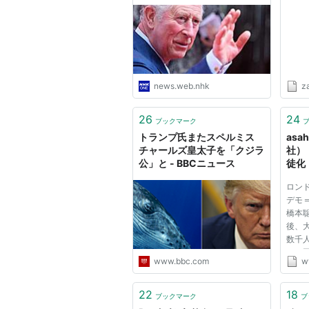
に道
ズウ
Yah
news.web.nhk
z
26
24
ブックマーク
トランプ氏またスペルミス
asa
チャールズ皇太子を「クジラ
社）
公」と - BBCニュース
徒化
ペンキ
ロン
デモ
橋本
後、
数千
し、
www.bbc.com
w
ＢＢ
務省
り、
22
18
ブックマーク
ブ
子夫妻