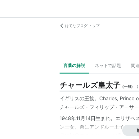
はてなブログ トップ
言葉の解説
ネットで話題
関
チャールズ皇太子
(
一般
)
【
イギリスの王族。Charles, Prin
チャールズ・フィリップ・アーサー・ジョージ／
1948年11月14日生まれ。エリ
ン王女、弟にアンドルー王子（アン
月に祖父であるジョージ6世が崩御