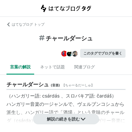
はてなブログ トップ
チャールダーシュ
このタグでブログを書く
言葉の解説
ネットで話題
関連ブログ
チャールダーシュ
(
音楽
)
【
ちゃーるだーしゅ
】
（ハンガリー語: csárdás 、スロバキア語: čardáš）
ハンガリー音楽の一ジャンルで、ヴェルブンコシュから
派生し、ハンガリー語で「酒場」という意味のチャール
解説の続きを読む
ダ（csárda）に由来するが、実際にはハンガリー音楽に
大きな貢献をしたユダヤ系作曲家ロージャヴェルジ・マ