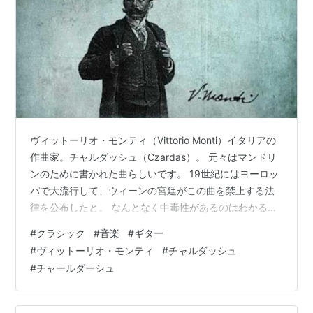
ヴィットーリオ・モンティ（Vittorio Monti）イタリアの
作曲家。チャルダッシュ（Czardas）。 元々はマンドリ
ンのために書かれた曲らしいです。 19世紀にはヨーロッ
パで大流行して、ウィーンの宮廷がこの曲を禁止する法
律を公布したと。 なんとなく中毒性があるのはわかる気
がします。 www.youtube.com
#
クラシック
#
音楽
#
ギター
#
ヴィットーリオ・モンティ
#
チャルダッシュ
#
チャールダーシュ