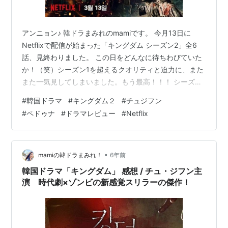
アンニョン♪ 韓ドラまみれのmamiです。 今月13日に
Netflixで配信が始まった「キングダム シーズン2」全6
話、見終わりました。 この日をどんなに待ちわびていた
か！（笑）シーズン1を超えるクオリティと迫力に、また
また一気見してしまいました。もう最高！！！ シーズン
3は来年あたりでしょうか…今から楽しみで仕方ありませ
#
韓国ドラマ
#
キングダム２
#
チュジフン
ん！ 今回もほぼネタばれなしで感想を紹介していきたい
#
ペドゥナ
#
ドラマレビュー
#
Netflix
と思います。 作品情報 放送 演出 : パク・インジェ 演出 :
キム・ソンフン 脚本 : キム・ウニ キャスト シーズン1の
おさらい こちらもよかったらどうぞ↓ 予告編動画 ハマり
度・感想 作品情報 放送 2020年 / …
•
mamiの韓ドラまみれ！
6年前
韓国ドラマ「キングダム」 感想 / チュ・ジフン主
演 時代劇×ゾンビの新感覚スリラーの傑作！