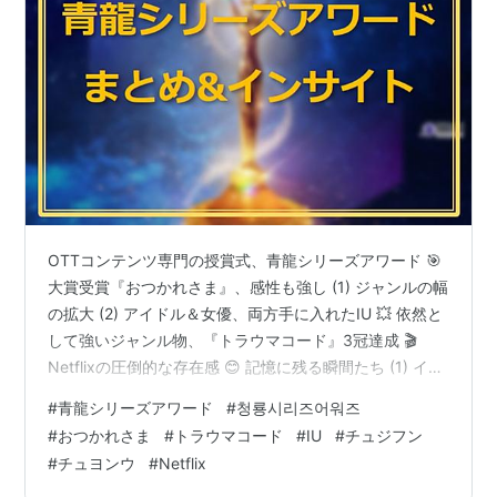
OTTコンテンツ専門の授賞式、青龍シリーズアワード 🎯
大賞受賞『おつかれさま』、感性も強し (1) ジャンルの幅
の拡大 (2) アイドル＆女優、両方手に入れたIU 💥 依然と
して強いジャンル物、『トラウマコード』3冠達成 🎬
Netflixの圧倒的な存在感 😊 記憶に残る瞬間たち (1) イ
ム・シワンの特別公演 (2) イ・ジュンヒョクとイ・ジュ
#
青龍シリーズアワード
#
청룡시리즈어워즈
ンヨン、笑えないハプニング (3) 受賞スピーチへの関心
#
おつかれさま
#
トラウマコード
#
IU
#
チュジフン
度UP 🎯 青龍シリーズアワードは未来を示すバロメータ
#
チュヨンウ
#
Netflix
ー 第4回 ブルードラゴンシリーズアワード 受賞者・受賞