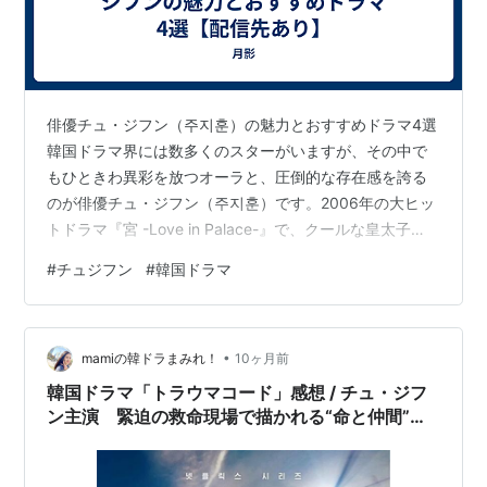
俳優チュ・ジフン（주지훈）の魅力とおすすめドラマ4選
韓国ドラマ界には数多くのスターがいますが、その中で
もひときわ異彩を放つオーラと、圧倒的な存在感を誇る
のが俳優チュ・ジフン（주지훈）です。2006年の大ヒッ
トドラマ『宮 -Love in Palace-』で、クールな皇太子
イ・シン役を演じ、一躍アジアのトップスターに躍り出
#
チュジフン
#
韓国ドラマ
ました。 その後、映画界を中心に活躍し、近年では
Netflixオリジナルシリーズ『キングダム』で世界的な評
価を獲得。187cmの長身とモデル出身の抜群のスタイ
•
ル、そして影のある役からカリスマ的なリーダーまで演
mamiの韓ドラまみれ！
10ヶ月前
じきる深い演技力で、今や韓国を代表する俳優の一人で
韓国ドラマ「トラウマコード」感想 / チュ・ジフ
す。今回は、そんな…
ン主演 緊迫の救命現場で描かれる“命と仲間”の
物語