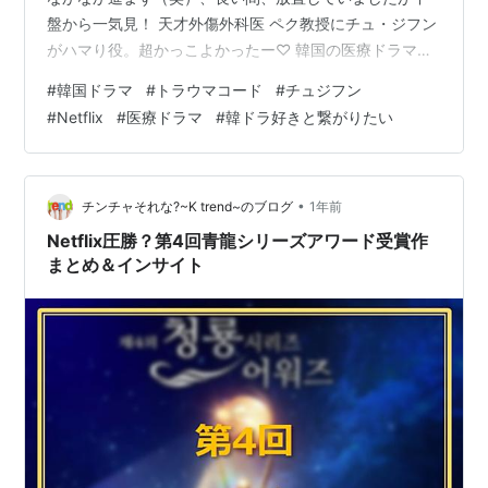
盤から一気見！ 天才外傷外科医 ペク教授にチュ・ジフン
がハマり役。超かっこよかったー♡ 韓国の医療ドラマは
ちょっとグロいけどやっぱり面白い！最高の救命チーム
#
韓国ドラマ
#
トラウマコード
#
チュジフン
でした。 作品情報 キャスト紹介 ハマり度 感想 まとめ 作
#
Netflix
#
医療ドラマ
#
韓ドラ好きと繋がりたい
品情報 タイトル：トラウマコード（原題：중증외상센터
／英題：The Trauma Code: Heroes on Call） 配信：
Netflix（2025年1月〜） 話数：全8話（1話 約50分） ジ
ャンル：医療ド…
•
チンチャそれな?~K trend~のブログ
1年前
Netflix圧勝？第4回青龍シリーズアワード受賞作
まとめ＆インサイト