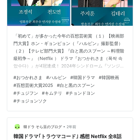
「初めて」が多かった今年の百想芸術賞 （１）【映画部
門大賞】ホン・ギョンピョン（『ハルビン』撮影監督）
（２）【テレビ部門大賞】『白と黒のスプーン ～料理階
級戦争～』（Netflix ） ​​​​​​​​​​​​​​​​​​​ドラマ『おつかれさま（폭싹 속
았수다）』が4冠達成！ 2024年シンドローム『ソンジェ
を背負って逃げる』カップルが揃って人気賞 カカオエン
#
おつかれさま
#
ハルビン
#
韓国ドラマ
#
韓国映画
タ、グローバル総合エンタ企業としての地位を強化 【第
#
百想芸術大賞2025
#
白と黒のスプーン
61回 百想芸術大賞 受賞一覧】 ゴールデンウィーク、素
#
チュジフン
#
キムテリ
#
チョンドヨン
晴らしい有給を使えば11連休も可能だった今回の連休
#
チョジョンソク
が、ついに終わりましたね！私も韓国から家族が遊びに
来て、しばらく出かけていたの…
•
韓ドラ そら豆のブログ
2年前
韓国ドラマ｢トラウマコード｣ 感想 Netflix 全8話