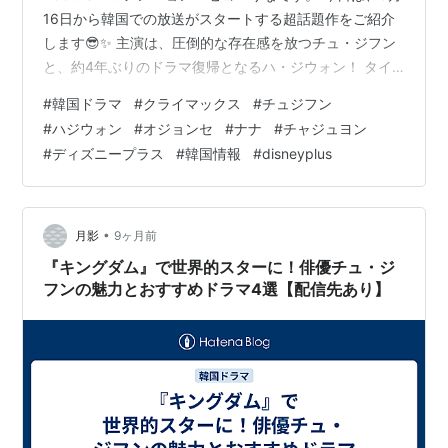
16日から韓国での放送がスタートする超話題作をご紹介
します😎✨ 主演は、圧倒的な存在感を放つチュ・ジフン
と、約4年ぶりのドラマ復帰となるハ・ジウォン！ タイ
トルは『クライマックス』。 欲望と権力が渦巻く韓国の
#
韓国ドラマ
#
クライマックス
#
チュジフン
財界や芸能界を舞台にした、スタイリッシュなピカレス
#
ハジウォン
#
オジョンセ
#
ナナ
#
チャジュヨン
ク・ノワールです。 私も、チュ・ジフンとハ・ジウォン
#
ディズニープラス
#
韓国情報
#
disneyplus
という、韓国ドラマ界を代表する2人がついに共演！と現
地のニュースで見た時は、思わず声が出てしまいました
🙉💫 実力派同士なので、それだ…
•
月影
9ヶ月前
『キングダム』で世界的スターに！俳優チュ・ジ
フンの魅力とおすすめドラマ4選【配信先あり】