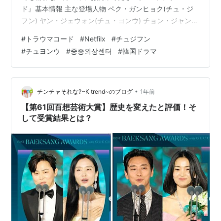
ド』​基本情報 主な登場人物 ペク・ガンヒョク(チュ・ジ
フン) ヤン・ジェウォン(チュ・ヨンウ) チョン・ジャンミ
(ハ・ヨン) パク・ギョンウォン(チョン・ジェグァン) ハ
#
トラウマコード
#
Netfilx
#
チュジフン
ン・ユリム（ユン・ギョンホ） チェ・ジョウン(キム・ウ
#
チュヨンウ
#
중증외상센터
#
韓国ドラマ
ィソン) ホン・ジェフン(キム・ウォンへ) カン・ミョンヒ
(キム・ソンヨン) あらすじ 『トラウマコード』 海外・韓
国評価指標(2月基準) 個人的な感想 (1) チュ・ジフンとチ
ュ・ヨンウのケミストリーが最高！ (…
•
チンチャそれな?~K trend~のブログ
1年前
【第61回百想芸術大賞】歴史を変えたと評価！そ
して受賞結果とは？