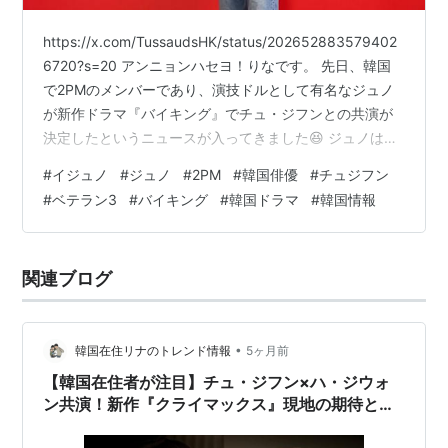
https://x.com/TussaudsHK/status/202652883579402
6720?s=20 アンニョンハセヨ！りなです。 先日、韓国
で2PMのメンバーであり、演技ドルとして有名なジュノ
が新作ドラマ『バイキング』でチュ・ジフンとの共演が
決定したというニュースが入ってきました😆 ジュノはす
でに映画『ベテラン3』への出演も決まっていて、まさに
#
イジュノ
#
ジュノ
#
2PM
#
韓国俳優
#
チュジフン
飛ぶ鳥を落とす勢い！ 前作の『ベテラン2』が大ヒット
#
ベテラン3
#
バイキング
#
韓国ドラマ
#
韓国情報
を記録し、このシリーズに登場したチョン・ヘインは、
2024年の第45回青龍映画賞で人気スター賞と助演男優賞
を受賞して大きな話題になりました。 そんなチョン・ヘ
関連ブログ
インに続けて、ジュノがどんな姿…
•
韓国在住リナのトレンド情報
5ヶ月前
【韓国在住者が注目】チュ・ジフン×ハ・ジウォ
ン共演！新作『クライマックス』現地の期待と最
新情報を総まとめ