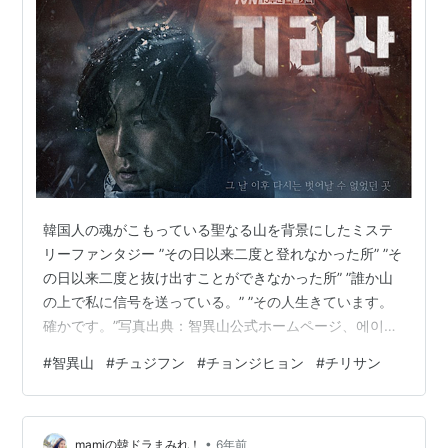
韓国人の魂がこもっている聖なる山を背景にしたミステ
リーファンタジー ”その日以来二度と登れなかった所” ”そ
の日以来二度と抜け出すことができなかった所” ”誰か山
の上で私に信号を送っている。” ”その人生きています。
確かです。”写真出典：智異山公式ホームページ、에이스
토리 智異山国立公園最高のレンジャーソ・イガンと人に
#
智異山
#
チュジフン
#
チョンジヒョン
#
チリサン
言えない秘密を持っている新入レンジャーカン・ヒョン
ゾが山の奥で起こる疑問の殺人事故を捜査しながら広が
るミステリードラマ。20年間不動のトップスターチョ
•
ン・ジヒョン、Netflixドラマ”キングダム”の王子様役で世
mamiの韓ドラまみれ！
6年前