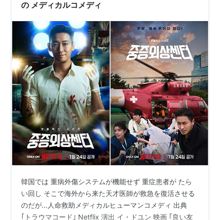
の メディカルコメディ
韓国では 重病外傷システムが機能せず 重症患者が たら
い回し そこで海外から来た天才医師が救急を復活させる
のだが…人命救助メディカルヒューマンコメディ 出典
｢トラウマコード｣ Netflix 演出 イ・ドユン 映画 ｢良い友