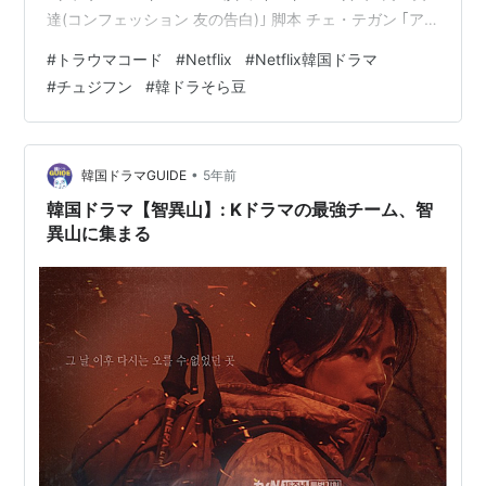
達(コンフェッション 友の告白)｣ 脚本 チェ・テガン ｢ア
ダマス｣原作 WEB小説 ｢重症外傷センター：ゴールデンア
#
トラウマコード
#
Netflix
#
Netflix韓国ドラマ
ワー｣ ハンサンイガ著(元医師 イ・ナクジュン)・ホンビチ
#
チュジフン
#
韓ドラそら豆
ラ絵 トラウマコード (全8話) あらすじ 感想 ガンヒョクの
悪態集🪭とタイトルの意味 ガンヒョクの悪態集🪭 タイト
ル｢トラウマコード｣の意味は 原作者とマンガ日本語版 テ
ィーザー予告編 - Net…
•
韓国ドラマGUIDE
5年前
韓国ドラマ【智異山】: Kドラマの最強チーム、智
異山に集まる