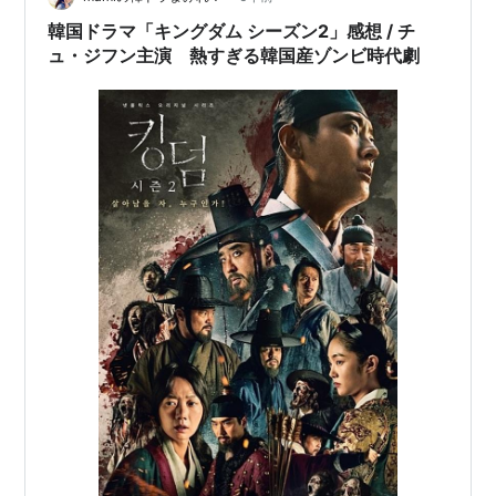
界的なスターになったチュ・ジフン、ドラマ”キングダ
韓国ドラマ「キングダム シーズン2」感想 / チ
ム”、”シグナル”…
ュ・ジフン主演 熱すぎる韓国産ゾンビ時代劇