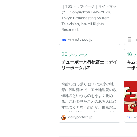
｜TBSトップページ｜サイトマッ
プ｜ Copyright© 1995-2026,
Tokyo Broadcasting System
Television, Inc. All Rights
Reserved.
www.tbs.co.jp
ma
20
16
ブックマーク
ブ
チューボーと行徳富士 :: デイ
キム
リーポータルZ
ーボ
奇妙な出っ張り ぼくは東京の地
形に興味津々で、国土地理院の数
値地図というものををよく眺め
る。これを見たことのある人は必
ず気づくと思うのだが、東京湾岸
に奇妙な地形が2か所ある。 東京
dailyportalz.jp
w
の隅田川、荒川、江戸川の河口あ
たり。これを見ると「おや？」っ
て思いませんか。 【国土地理院
の5mメッシュ数値地図をカシミ