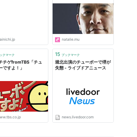
inichi.jp
natalie.mu
15
ックマーク
ブックマーク
チチゲfromTBS「チュ
堀北出演のチューボーで堺が
ーですよ！」
失態 - ライブドアニュース
ww.tbs.co.jp
news.livedoor.com