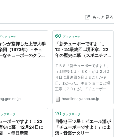
い。ちょっと天然系のアシスタントもいい味を出し
目は外山惠理アナウンサー、三代目は木村郁美アナ
もっと見る
ンサー、五代目は枡田絵理奈アナウンサー。TBSテ
中。
サントリー
一社提供番組。
60
ブックマーク
ブックマーク
ヤンが指揮した上智大学
「新チューボーですよ！」
団（1973年） - チュ
12・24最終回…堺正章、22
ーなチューボーのクラシ
年の歴史に幕 （スポニチア
中ブログ
ネックス） - Yahoo!ニュー
ＴＢＳ「新チューボーですよ！」
ス
（土曜後１１・３０）が１２月２
４日に最終回を迎えることが９
日、わかった。キョショーこと堺
正章（７０）が、「チューボーで
すよ！」から腕を振るい続けて２
og.goo.ne.jp
headlines.yahoo.co.jp
２年。クリスマスイブに幕を閉じ
る。 【写真】堺正章を囲む「チ
ューボーですよ！」アシスタン
20
ブックマーク
ブックマーク
ト。雨宮塔子、外山惠理、木村郁
ューボーですよ！：22
目指せ三ツ星！ピエール瀧が
美...
歴史に幕 12月24日に
「チューボーですよ！」に出
回 - 毎日新聞
演 - 音楽ナタリー