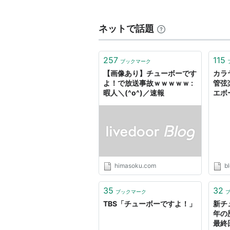
辞などがなく毎回シビアなのが面白
ており、初代は雨宮塔子さん、二代
ネットで話題
ウンサー、四代目は小林麻耶アナウ
レビ系列土曜夜11時30分から放送
257
115
ブックマーク
【画像あり】チューボーです
カラ
よ！で放送事故ｗｗｗｗｗ :
管弦楽
暇人＼(^o^)／速報
エボ
ック
himasoku.com
bl
35
32
ブックマーク
TBS「チューボーですよ！」
新チ
年の
最終