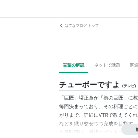
はてなブログ トップ
言葉の解説
ネットで話題
関
チューボーですよ
(
テレビ
)
「巨匠」堺正章が「街の巨匠」に教
毎回決まっており、その料理ごとに
がりまで、詳細にVTRで教えてく
などを織り交ぜつつ完成を目指す。
も興味深い。最後にゲストによる料