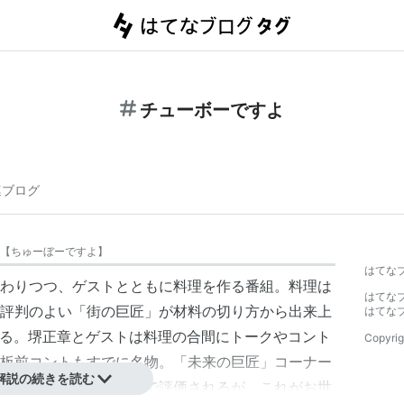
チューボーですよ
連ブログ
【
ちゅーぼーですよ
】
はてな
わりつつ、ゲストとともに料理を作る番組。料理は
はてな
評判のよい「街の巨匠」が材料の切り方から出来上
はてな
れる。堺正章とゲストは料理の合間にトークやコント
Copyrig
板前コントもすでに名物。「未来の巨匠」コーナー
解説の続きを読む
理の評価が最高三ツ星で評価されるが、これがお世