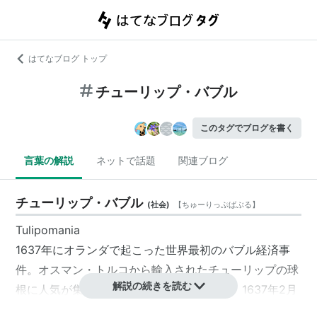
はてなブログ トップ
チューリップ・バブル
このタグでブログを書く
言葉の解説
ネットで話題
関連ブログ
チューリップ・バブル
(
社会
)
【
ちゅーりっぷばぶる
】
Tulipomania
1637年にオランダで起こった世界最初のバブル経済事
件。オスマン・トルコから輸入されたチューリップの球
解説の続きを読む
根に人気が集中し、異常な高値がついたが、1637年2月
3日にチューリップの球根が大暴落し、
チューリップ・