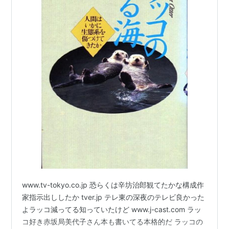
www.tv-tokyo.co.jp 恐らくは辛坊治郎観てたかな構成作
家指示出ししたか tver.jp テレ東の深夜のテレビ良かった
よラッコ減ってる知っていたけど www.j-cast.com ラッ
コ好き赤坂局美代子さん本も書いてる本格的だ ラッコの