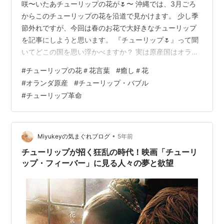
咲〜いたあチューリップの花が🌷〜 沖縄では、3月ごろ
からこのチューリップの花を沿道で見かけます。 少し季
節外れですが、今回は春のお花で大好きなチューリップ
を記事にしようと思います。 『チューリップ🌷』って聞
いてどこの国を思い浮かべますか？ 実は原産国はオラン
ダだそうです。 風車、チューリップ🌷、その側を吹き抜
#
チューリップの花＃花言葉
#
癒し＃花
ける風、そして民族衣装・・・。 今や世界のチューリッ
#
オランダ原産
#
チューリップ・バブル
プの９０％を栽培するチューリップ大国🌷🌷🌷 このチュ
#
チューリップ革命
ーリップの元を辿れば・・・？ オスマン帝国を中心に中
央アジアに樹勢していました。 それが16世紀にヨーロッ
パでもてはやされて球根のお値段も高騰してしまう。 ピ
ーク時には馬車二台分の🏇🏇小…
•
Miyukeyの気まぐれブログ
5年前
チューリップが招く狂乱の時代！映画「チューリ
ップ・フィーバー」に見る人々の夢と欲望