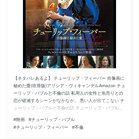
【ネタバレあるよ】 チューリップ・フィーバー 肖像画に
秘めた愛(吹替版)アリシア・ヴィキャンデルAmazon チュ
ーリップ・バブルと不倫の話 私用人の女性と魚売りとの
恋が破滅するシーンがなかなか。 悪い人が出てこない チ
ューリップ・バブルと不倫の話 チューリップ・バブルと
不倫の話。 孤児院から主人公・ヒロインをめとった金持
#
映画
#
チューリップ・バブル
ち商人。 ある日、虚栄であると理解っていながら肖像画
#
チューリップ・フィーバー
#
不倫
を残すために若い画家を館に招き入れる。 その画家とヒ
ロインが恋に落ちてしまうという話。 その背景としてチ