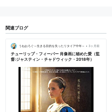
バブル
が崩壊した。
関連ブログ
•
うねおろぐ～生きる目的を失ったリタイア中年～
3ヶ月前
チューリップ・フィーバー 肖像画に秘めた愛（監
督:ジャスティン・チャドウィック・2018年）