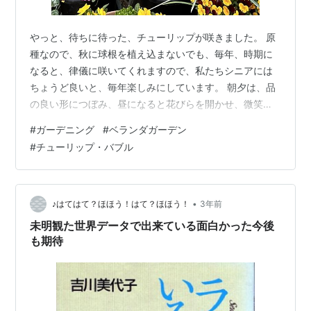
やっと、待ちに待った、チューリップが咲きました。 原
種なので、秋に球根を植え込まないでも、毎年、時期に
なると、律儀に咲いてくれますので、私たちシニアには
ちょうど良いと、毎年楽しみにしています。 朝夕は、品
の良い形につぼみ、昼になると花びらを開かせ、微笑み
を誘います。 冬、部屋の中で、超したハイビスカスも、
#
ガーデニング
#
ベランダガーデン
頑張って、これからずーと秋まで咲いてくれることにな
#
チューリップ・バブル
っています。
•
♪はてはて？ほほう！はて？ほほう！
3年前
未明観た世界データで出来ている面白かった今後
も期待