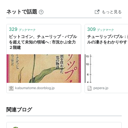
ューリップ・バブルという歴史が流れていく感じ。 バブ
ネットで話題
もっと見る
ルが弾けるように、自分がやってしまったことを悔いて
ももうどうにもなら…
329
309
ブックマーク
ブックマーク
ビットコイン、チューリップ・バブル
チューリップバブル：
を超えて未知の領域へ : 市況かぶ全力
ルの凄さをわかりやす
２階建
kabumatome.doorblog.jp
pepera.jp
関連ブログ