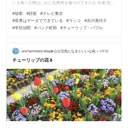
いる海―人間はいかに生態系を傷つけてきたか 作者:吉川
美代子 立風書房 Amazon ja.wikipedia.org 美代子さん辛
#
短歌
#
狂歌
#
テレビ東京
坊よりもお姉様ラッコも減るがイルカインフル
#
世界はデータでできている
#
ラッコ
#
吉川美代子
www.afpbb.com hironaka0407.com ヨット乗り鯨ぶつ
#
辛坊治郎
#
パンク町田
#
チューリップ・バブル
かり救われて辛坊治郎ちんぽいじろう www.j-cast.com
ja.wikipedia.o…
•
unchantotaro blog💫心が元気になるといいな🤗
4年前
チューリップの花🌷