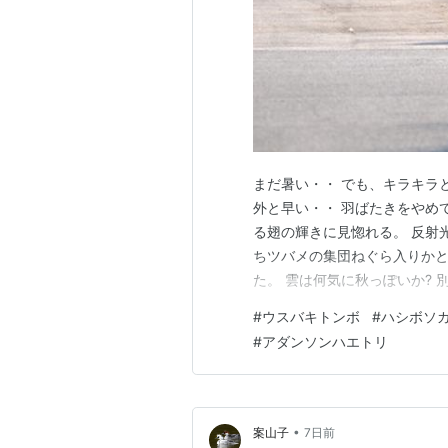
まだ暑い・・ でも、キラキラ
外と早い・・ 羽ばたきをやめ
る翅の輝きに見惚れる。 反射光
ちツバメの集団ねぐら入りか
た。 雲は何気に秋っぽいか?
団にはあまり近くに来ないでほ
#
ウスバキトンボ
#
ハシボソ
120羽程か? 飛んでるアオサ
#
アダンソンハエトリ
見。 ハエトリグモは探してい
•
案山子
7日前