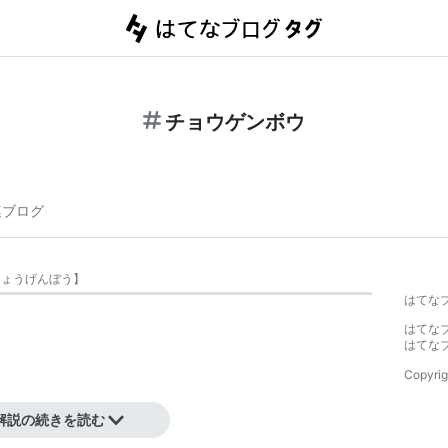
チョウゲンボウ
連ブログ
ちょうげんぼう
】
はてな
はてな
はてな
Copyrig
解説の続きを読む