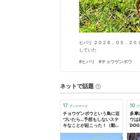
ヒバリ ２０２６．０５．２０
していた
#
ヒバリ
#
チョウゲンボウ
ネットで話題
17
10
ブックマーク
ブ
チョウゲンボウという鳥に近
多摩
づいたら…予想もしないステ
ウは恋
キなことが起こった！（動
DOG
画） : らばQ