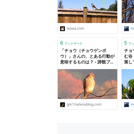
labaq.com
m
6
5
ブックマーク
ブ
「チョウ（チョウゲンボ
チョ
ウ）」さんの、とある行動が
む谷
意味するものは？ - 諦観ブロ
策して
グ日記
grk1.hatenablog.com
m