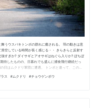
と舞うウスバキトンボの群れに癒される。 羽の動きは意
て滑空している時間が長く感じる・・ きらきらと反射す
強すぎか? ダイサギとアオサギはねぐら入りか? ぼちぼ
と期待したものの、日暮れでも盛んに捕食飛行継続だっ
 別の日はムクドリ軍団に遭遇。 トンボと違って、この集
しいなぁ～と思っていたら・・・ 飛び去って行った。
ガラス
#
ムクドリ
#
チョウゲンボウ
ギも暑さに喘いでないか? 壁際にアダンソンハエトリ♀発
ないと意…