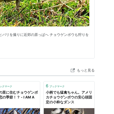
 ヒバリを撮りに近郊の原っぱへ チョウゲンボウも狩りを
もっと見る
6
ックマーク
ブックマーク
の里に住むチョウゲンボ
小柄でも猛禽ちゃん。アメリ
の季節！？ - I AM A
カチョウゲンボウの安心頭固
定の小粋なダンス