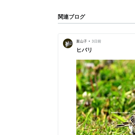
長元坊。タカ目 ハヤブサ科。
英名 Common Kestrel 学名 Falco t
関連ブログ
ほとんど全国で留鳥。
ドバトよりやや小さめの猛禽。
•
案山子
3日前
地面すれすれを飛んだり、ホバリン
ヒバリ
ガケなどで繁殖していたが、近年ビ
メスはオスに比べ褐色が強い。オス
画像右がオス。左がメス。
関連語 リスト::動物 リスト::鳥類