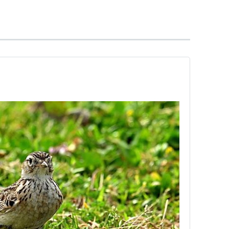
innunculus
グをしたりして採餌する。
ルや橋などでも繁殖するようになった。
は頭が青みがかる。