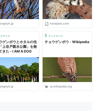
oognyk.jp
karapaia.com
5
ックマーク
ブックマーク
ウゲンボウとホタルの住
チョウゲンボウ - Wikipedia
「上谷戸親水公園」を散
きた - I AM A DOG
oognyk.jp
ja.wikipedia.org