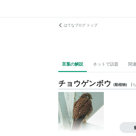
はてなブログ トップ
言葉の解説
ネットで話題
関
チョウゲンボウ
(
動植物
)
【