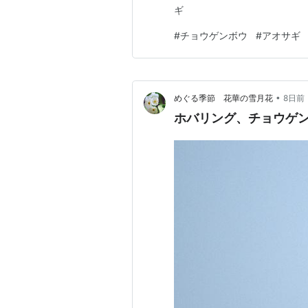
ギ
#
チョウゲンボウ
#
アオサギ
•
めぐる季節 花華の雪月花
8日前
ホバリング、チョウゲ