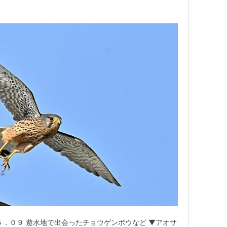
５．０９ 遊水地で出会ったチョウゲンボウなど ▼アオサ