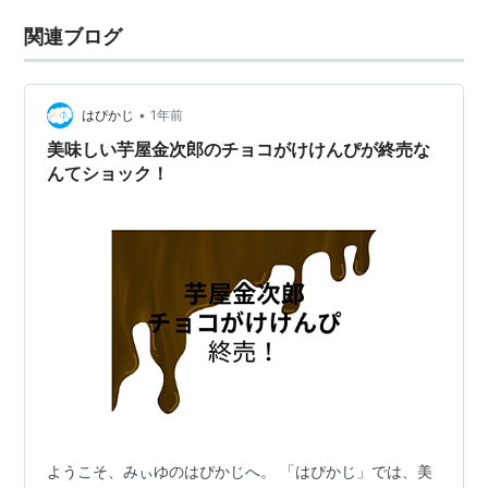
関連ブログ
•
はぴかじ
1年前
美味しい芋屋金次郎のチョコがけけんぴが終売な
んてショック！
ようこそ、みぃゆのはぴかじへ。 「はぴかじ」では、美