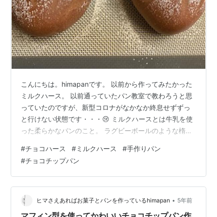
こんにちは。himapanです。 以前から作ってみたかった
ミルクハース。 以前通っていたパン教室で教わろうと思
っていたのですが、新型コロナがなかなか終息せずずっ
と行けない状態です・・・😢 ミルクハースとは牛乳を使
った柔らかなパンのこと。 ラグビーボールのような楕円
形のパンにまっすぐクープが入っている形が一般的。 ミ
#
チョコハース
#
ミルクハース
#
手作りパン
ルクハースと言う名前は英語では、「milk=牛乳」
#
チョコチップパン
「hearth=（窯などの）路床」。 日本語に訳すと「窯の
直火で焼いたミルクのパン」という意味に。 「hearth」
にはもう一つ、「家庭」という意味もあります ～cotta
HPより～ 色々レシピを調べて作ってみたのはこちら。
•
ヒマさえあればお菓子とパンを作っているhimapan
5年前
初めて…
マフィン型を使ってかわいいチョコチップパン作