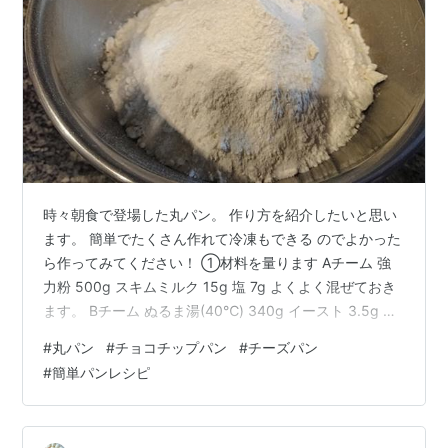
時々朝食で登場した丸パン。 作り方を紹介したいと思い
ます。 簡単でたくさん作れて冷凍もできる のでよかった
ら作ってみてください！ ①材料を量ります Aチーム 強
力粉 500g スキムミルク 15g 塩 7g よくよく混ぜておき
ます。 Bチーム ぬるま湯(40℃) 340g イースト 3.5g 砂
糖 大さじ4 バター(のみなのでチーム名なし) 無塩バター
#
丸パン
#
チョコチップパン
#
チーズパン
40g 耐熱容器に入れて、600wで30秒 するとやわらかく
#
簡単パンレシピ
なります。 ②AチームとBチームを混ぜていきます 5分
くらい混ぜる、こねる、すると まとまってきます。 ③
バターを加えて、さらに10分こねます ④生地がまとまっ