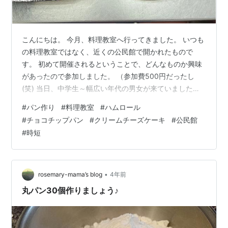
こんにちは。 今月、料理教室へ行ってきました。 いつも
の料理教室ではなく、近くの公民館で開かれたもので
す。 初めて開催されるということで、どんなものか興味
があったので参加しました。 （参加費500円だったし
(笑) 当日、中学生～幅広い年代の男女が来ていました。
（初回ということで館長も😄） 今回作ったのは、ハムロ
#
パン作り
#
料理教室
#
ハムロール
ールパン、チョコチップパン、クリームチーズケーキで
#
チョコチップパン
#
クリームチーズケーキ
#
公民館
す。 試食を含めて3時間。 パンに関しては難しいパンで
#
時短
はなさそうですが、「3時間でそんなに作れるの？」と疑
問でした。（もちろん手ごねです） それでもできる理由
はだんだん分かってきました。 てんやわんやの生地作り
ハムロールパンとチョコチッ…
•
rosemary-mama’s blog
4年前
丸パン30個作りましょう♪