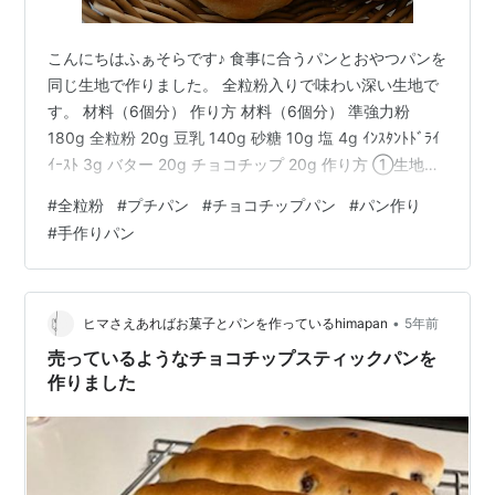
こんにちはふぁそらです♪ 食事に合うパンとおやつパンを
同じ生地で作りました。 全粒粉入りで味わい深い生地で
す。 材料（6個分） 作り方 材料（6個分） 準強力粉
180g 全粒粉 20g 豆乳 140g 砂糖 10g 塩 4g ｲﾝｽﾀﾝﾄﾄﾞﾗｲ
ｲｰｽﾄ 3g バター 20g チョコチップ 20g 作り方 ①生地作
りから1次発酵まではホームベーカリーにお任せします。
#
全粒粉
#
プチパン
#
チョコチップパン
#
パン作り
②分割は半分にしたものと、半分を4分割したものにし
#
手作りパン
ます。 ③ベンチタイム15分取ります。 ④4分割の方は
丸め直し天板に乗せます。 ⑤半分の生地は伸ばしてチョ
コチップを散りばめ三つ折りにし縦長の4分割にします。
さらに半分に切りね…
•
ヒマさえあればお菓子とパンを作っているhimapan
5年前
売っているようなチョコチップスティックパンを
作りました