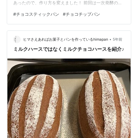
あったので、作り方を変えました！ 前回は一次発酵の後
に生地を分割してチョコチップを入れていましたが、 今
#
チョコスティックパン
#
チョコチップパン
回は一次発酵する前にチョコチップを生地に混ぜてから
一次発酵します。 一次発酵が終わったら、生地を分割し
て20分寝かせます（ベンチタイム）。 ※豆大福に見える
•
のは私だけでしょうか・・・😅 前回より生地を長く伸ば
ヒマさえあればお菓子とパンを作っているhimapan
5年前
しました。 ※これで18㎝ぐらい 焼き上がりました♪…
ミルクハースではなくミルクチョコハースを紹介♪