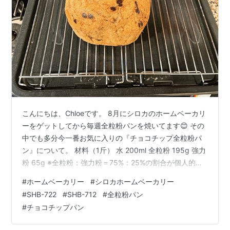
こんにちは、Chloeです。 8月にシロカのホームベーカリ
ーをゲットしてから毎週全粒粉パンを焼いてます😊 その
中でも多分今一番お気に入りの『チョコチップ全粒粉パ
ン』について。 材料（1斤） 水 200ml 全粒粉 195g 強力
粉 65g ※全粒粉：強力粉＝75%：25%の割合が個人的に
はベストでした はちみつ 17g 塩 5g スキムミルク 6g バ
#
ホームベーカリー
#
シロカホームベーカリー
ター 17g ドライイースト 3g チョコチップ 50g ※粉の重
#
SHB-722
#
SHB-712
#
全粒粉パン
さの30%くらいまでOKのようです ↓のブログでも書いた
#
チョコチップパン
通り、 全粒粉・強力粉・ドライイーストは割と選んで使
っています。 chloehappylife.com リンク リンク リン…