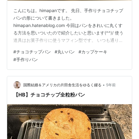
こんにちは。himapanです。 先日、手作りチョコチップ
パンの形について書きました。
himapan.hatenablog.com 今回はパンをきれいに丸くす
る方法を思いついたので紹介したいと思います(^^)/ 使う
道具はお菓子作りに使うマフィン型です。 いつも通りに
パン生地を作ったら、 ➀一次発酵したパン生地を6等分
#
チョコチップパン
#
丸いパン
#
カップケーキ
にして丸める ②20分ベンチタイム ③生地を丸め直して
#
手作りパン
マフィン型に入れる ④二次発酵へ 二次発酵が終わりま
した。きれいに膨らんでいます👍 オーブンに入れる前に
表面に卵を塗って焼きます。 きれいに焼けました✨ カッ
プケーキみたいですね♪ 今回は弁当のおかず入れのカップ
•
国際結婚＆アメリカの片田舎生活をゆるく綴る
5年前
を使いました…
【HB】チョコチップ全粒粉パン