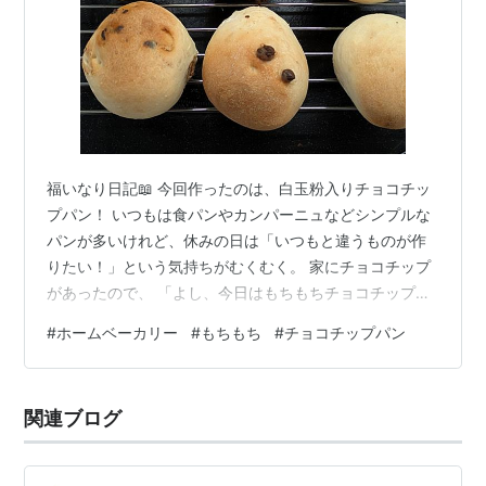
福いなり日記📖 今回作ったのは、白玉粉入りチョコチッ
プパン！ いつもは食パンやカンパーニュなどシンプルな
パンが多いけれど、休みの日は「いつもと違うものが作
りたい！」という気持ちがむくむく。 家にチョコチップ
があったので、 「よし、今日はもちもちチョコチップパ
ンにしよう！」と決めました。 白玉粉入りのチョコチッ
#
ホームベーカリー
#
もちもち
#
チョコチップパン
プパンは何度か作ったことがあるけど、 今回は 富澤商店
さんのレシピ を参考にしました。 ▼参考にしたレシピ
https://tomiz.com/recipe/pro/detail/20180705084102
関連ブログ
お菓子、パン作りなら【富澤商店オンラインショップ】
■材料 強力粉 200g 白…