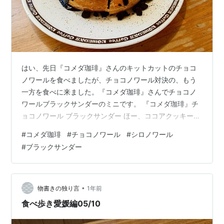
はい、先日『コメダ珈琲』さんのキットカットのチョコ
ノワールを食べましたが、チョコノワール対決の、もう
一方を食べに来ました。『コメダ珈琲』さんでチョコノ
ワールブラックサンダーのミニです。 『コメダ珈琲』チ
ョコノワール ブラックサンダー ほー、ココアクッキーが
クランキーで非常にブラックサンダーっぽさを出してい
#
コメダ珈琲
#
チョコノワール
#
シロノワール
ますね。でも、クランキーなのでジャンキーな味に感じ
#
ブラックサンダー
ますね。コラボ元の再現度は、ブラックサンダーの方が
上な気が。総合的スイーツ感ではキットカットの方が上
回ってますかねぇ。ブラックサンダーのココアって、か
なりビターなんですよね。ブラックサンダーのザクザク
•
物書きの独り言
1年前
食感自体はありだけどキットカットもサクサク感…
食べ歩き愛媛編05/10