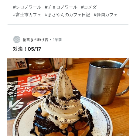
ニサイズ）」を食べてきました。 前々回の記事はこちら
#
シロノワール
#
チョコノワール
#
コメダ
👇 cafe.masayan312.com 今回は、コメダ珈琲店 富士中
#
富士市カフェ
#
まさやんのカフェ日記
#
静岡カフェ
央店へ訪れました。 チョコノワールグランプリ開催中で
す。 【頼んだメニュー】 【おわりに】 【基本情報】
【頼んだメニュー】 今回も妻と一緒に来店し、それぞれ
違うデザートを注文。私は「ブラックサンダー」、妻
•
物書きの独り言
1年前
は…
対決！05/17