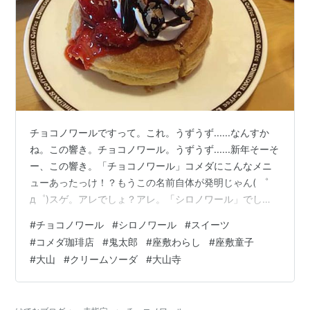
チョコノワールですって。これ。うずうず......なんすか
ね。この響き。チョコノワール。うずうず......新年そーそ
ー、この響き。「チョコノワール」コメダにこんなメニ
ューあったっけ！？もうこの名前自体が発明じゃん( ゜
д゜)スゲ。アレでしょ？アレ。「シロノワール」でし
ょ。 元は。名古屋喫茶店界の雄「コメダ珈琲店」を全国
#
チョコノワール
#
シロノワール
#
スイーツ
区に押し上げた逸品。そりゃそーですって。その名品シ
#
コメダ珈琲店
#
鬼太郎
#
座敷わらし
#
座敷童子
ロノワールさんにチョコをアレンジしたってわけでまし
#
大山
#
クリームソーダ
#
大山寺
ょ！？うずうず......「ノワール」って凄い言葉ですな
ぁ。。イチゴを使えばイチゴノワールでしょ！？栗を使
えばクリノワールだし、メロン載せればメロンノワール