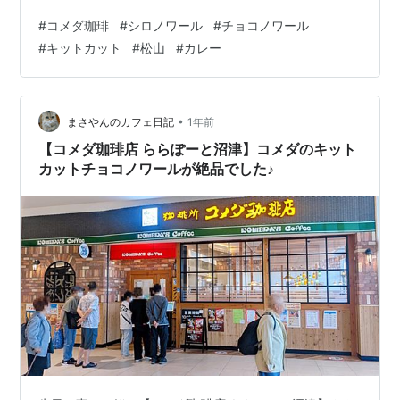
たのにまかないで中華を作ってたら客からそれを食べさ
#
コメダ珈琲
#
シロノワール
#
チョコノワール
せてくれ、と言われ出したら評判が良かったのでメニュ
#
キットカット
#
松山
#
カレー
ー化したとか、なんとか。まぁ、経緯はともかく味が肝
心、早速実食いたしましょう鳥の唐揚げカレーです。 松
山市本町『カレー＆中華ハウス カウ』鳥の唐揚げカレー
う～ん、カレーは家カレーというか、キャンプで作った
•
まさやんのカフェ日記
1年前
カレーというか、スキー場のカレーという…
【コメダ珈琲店 ららぽーと沼津】コメダのキット
カットチョコノワールが絶品でした♪