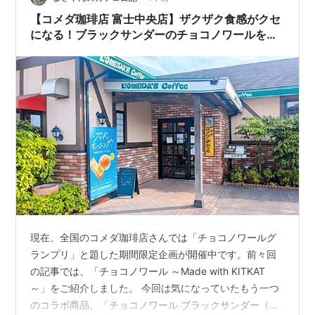
フトクリーム…
【コメダ珈琲店 富士中央店】ザクザク食感がクセ
になる！ブラックサンダーのチョコノワールを味
わってきました！
現在、全国のコメダ珈琲店さんでは「チョコノワールグ
ランプリ」と題した期間限定企画が開催中です。前々回
の記事では、「チョコノワール ～Made with KITKAT
～」をご紹介しました。 今回は気になっていたもう一つ
のコラボ商品、「チョコノワール ブラックサンダー（ミ