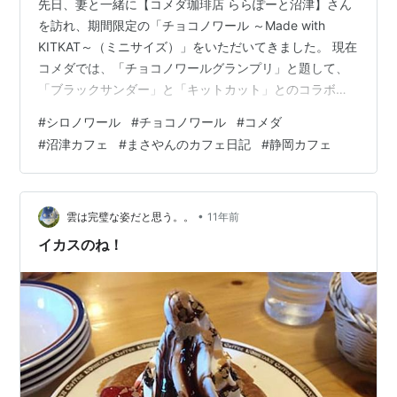
先日、妻と一緒に【コメダ珈琲店 ららぽーと沼津】さん
を訪れ、期間限定の「チョコノワール ～Made with
KITKAT～（ミニサイズ）」をいただいてきました。 現在
コメダでは、「チョコノワールグランプリ」と題して、
「ブラックサンダー」と「キットカット」とのコラボメ
ニューが登場中。そのうちのひとつ、「キットカット」
#
シロノワール
#
チョコノワール
#
コメダ
とのコラボシロノワールを今回のデザートに選びまし
#
沼津カフェ
#
まさやんのカフェ日記
#
静岡カフェ
た。 ららぽーと沼津店。今回が初めての入店です。 どち
らも美味しそう♪ 【内装】 【頼んだメニュー】 【おわり
に】 【基本情報】 【内装】 自分たちが座った席は狭め
でした。 店内は明るく、窓が大きくて開放感のある雰囲
•
雲は完璧な姿だと思う。。
11年前
気。カウンター席が…
イカスのね！