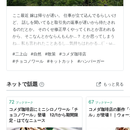
ここ最近 嫁は帰りが遅い。 仕事が立て込んでるらしいけ
ど、 話しを聞いてると取引先の返事が遅いから待たされ
るのだとか。 そのくせ修正早くやってくれとか言われる
から、そこなんとかならんもんか…？ とか思ってしまう
ね… 私も言われたことあるし…気持ちはわかる…(´・ω・
｀) そんなことが続いているのもあって、嫁のイライラも
#
二上山
#
自然
#
散策
#
コメダ珈琲店
たまっているこの頃。 イライラの矛先は主に私のお腹。
#
チョコノワール
#
キットカット
#
ハンバーガー
プヨプヨしてるからダメージはほぼ無し。 このために蓄
えてるからね…！(｀・ω・´) それはさておき… 公園散歩
に連れていけとのお達し📢 私のお腹だけでは発散できん
ネットで話題
もっと見る
から自然を感じたいそうな。 てことで買い物前に訪れた
近場にある「…
72
67
ブックマーク
ブックマーク
コメダ珈琲店にミニシロノワール「チ
コメダ珈琲店の新作「
ョコノワール」登場 12/1から期間限
ル」が登場！｜ウォー
定 - はてなニュース