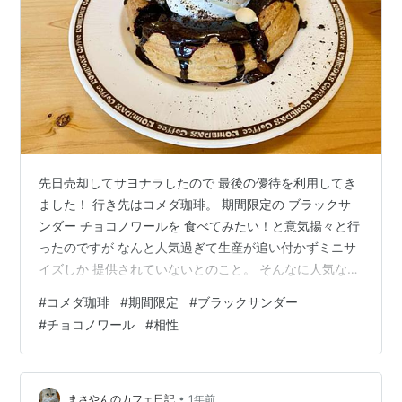
先日売却してサヨナラしたので 最後の優待を利用してき
ました！ 行き先はコメダ珈琲。 期間限定の ブラックサ
ンダー チョコノワールを 食べてみたい！と意気揚々と行
ったのですが なんと人気過ぎて生産が追い付かずミニサ
イズしか 提供されていないとのこと。 そんなに人気なん
ですね。 ということで ミニサイズを注文しました。 コ
#
コメダ珈琲
#
期間限定
#
ブラックサンダー
メダと言えばビッグサイズな イメージがありますが ミニ
#
チョコノワール
#
相性
サイズはミニでした。 （私が食いしん坊なだけ？） ブラ
ックサンダースプレッドを サンドしたデニッシュにブラ
ックサンダーソースが かかっているチョコノワール。 ス
プレッドはザクザク、 あつあつデニッシュと ひんやりソ
•
まさやんのカフェ日記
1年前