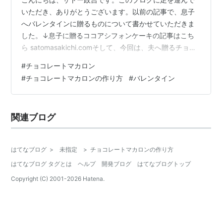
いただき、ありがとうございます。以前の記事で、息子
へバレンタインに贈るものについて書かせていただきま
した。↓息子に贈るココアシフォンケーキの記事はこち
ら satomasakichi.comそして、今回は、夫へ贈るチョコ
レートマカロンの作り方について書かせていただきまし
#
チョコレートマカロン
た。 チョコレートマカロン チョコレートマカロンは手作
#
チョコレートマカロンの作り方
#
バレンタイン
りバレンタインにおすすめ！ チョコレートマカロンのレ
シピ 材料 使用する材料について アーモンドパウダー 純
粉糖 チョコレート 下準備 作り方 ラッピング 失敗を回避
関連ブログ
するためのポイント 純粉糖を使う 新しいアーモンドパウ
ダーを使…
はてなブログ
>
未指定
>
チョコレートマカロンの作り方
はてなブログ タグとは
ヘルプ
開発ブログ
はてなブログトップ
Copyright (C) 2001-
2026
Hatena.