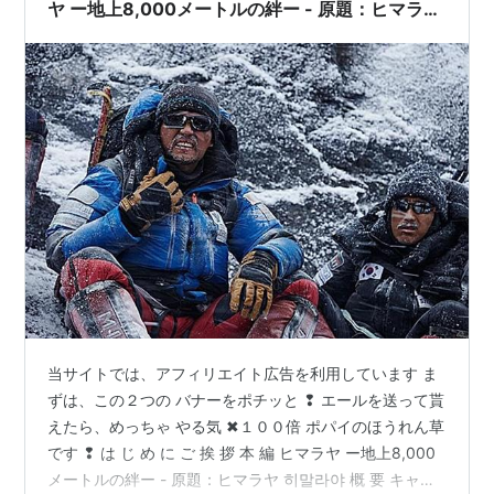
ヤ ー地上8,000メートルの絆ー - 原題：ヒマラ
ヤ 히말라야 ”
当サイトでは、アフィリエイト広告を利用しています ま
ずは、この２つの バナーをポチッと ❢ エールを送って貰
えたら、めっちゃ やる気 ✖１００倍 ポパイのほうれん草
です ❢ は じ め に ご 挨 拶 本 編 ヒマラヤ ー地上8,000
メートルの絆ー - 原題：ヒマラヤ 히말라야 概 要 キャス