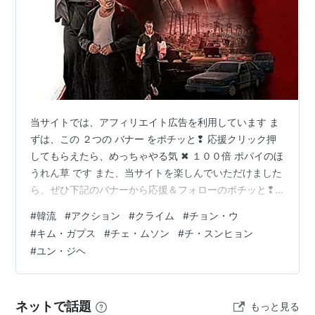
当サイトでは、アフィリエイト広告を利用しています ま
ずは、この ２つの バナー をポチッと❢ 応援クリック押
してもらえたら、めっちゃやる気 ✖ １００倍 ポパイのほ
うれん草 です また、当サイトを楽しんでいただけました
ら、ぜひ下記のバナーから応援＆フォローのポチッと❢
をよろしくお願いします _ _)) ﾍﾟｺﾘ めっちゃ励みになりま
#
韓流
#
アクション
#
クライム
#
チョン・ウ
す (* ˃ ᵕ ˂ )b は じ め に ご 挨 拶 本 編 野獣の血 - 原題:
#
キム・ガプス
#
チェ・ムソン
#
チ・スンヒョン
熱い血 뜨거운 피 概 要 キャスト スタッフほか お わ り
#
ユン・ジヘ
に ご 挨 拶 万 屋 掲 示 板 ブログサークルコメント ＃ハ
ッシュタグ（IN POINT） やる気 ✖１００倍…
ネットで話題
もっと見る