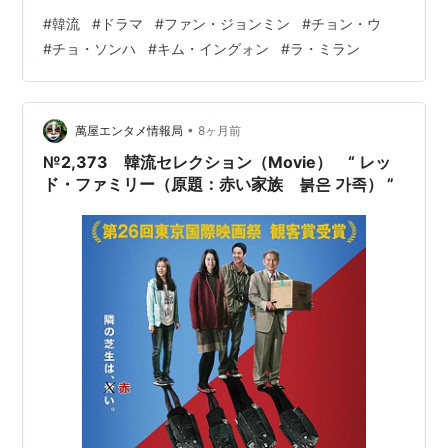
ト スタッフほか お わ り に ご 挨 拶 万 屋 掲 示 板 主催
#
韓流
#
ドラマ
#
ファン・ジョンミン
#
チョン・ウ
サークルのご案内 趣味のブログを楽しむ会 映画バンザ
#
チョ・ソンハ
#
キム・イングォン
#
ラ・ミラン
イ!! NO MUSIC NO LIFE 洋楽好きのためのサークル 関西
サークル ビバ！海外生活 フォロー・アクセスアップにエ
ールをろう ❢ 2007年にブログを創めた人のサークル …
•
萬屋エンタメ情報局
8ヶ月前
№2,373 韓流セレクション（Movie） “ レッ
ド・ファミリー（原題：赤い家族 붉은 가족） ”