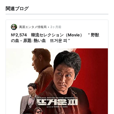
関連ブログ
•
萬屋エンタメ情報局
2ヶ月前
№2,574 韓流セレクション（Movie） “ 野獣
の血 - 原題: 熱い血 뜨거운 피 ”