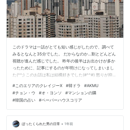
このドラマは一話がとても短い感じがしたので、調べて
みるとなんと35分でした。 だからなのか…割とどんどん
視聴が進んだ感じでした。 昨年の後半はお出かけが多か
ったために、記事にするのが年明けになってしまいまし
た(^^;) このお話は私は結構好きでした(#^^#) 怒りが抑え
られないことで停職処分を喰らった刑事ノ・フィオ（チ
#
このエリアのクレイジーX
#
韓ドラ
#
AKMU
ョン・ウ） 酷い男にモラハラ・パワハラ・暴力にあって
#
チョン・ウ
#
オ・ヨンソ
#
マンションの隣
誰も信じられなくなった女性イ・ミンギョン（オ・ヨン
#
韓国の占い
#
ペーパーハウスコリア
ソ） この2人の恋愛ストーリーです。 2人は同じマンショ
ンの506号室と507号室に居住していますが、同じカウン
セラーのところに通っていました。 正直今回のYoutube
の予告…
•
ぼったくられた男の日常
1年前