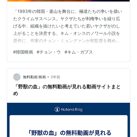
「1993年の韓国・釜山を舞台に、極道たちの争いを描い
たクライムサスペンス。ヤクザたちが利権争いを繰り広
げる中、組織を抜けたいと考えていた若いヤクザがのし
上がることを決意する。キム・オンスのノワール小説を
原作に、作家のチョン・ミョングァンが初監督を務め
る・・・」シネマトゥデイ アタリの多い韓国のバイオレ
#
韓国映画
#
チョン・ウ
#
キム・ガプス
ンス映画にしては、ボチボチかなと(笑)。 お暇なときに
どうぞ。 それでは・・・。 2022年 韓国 日本語吹替あり
•
無料動画 映画
3年前
「野獣の血」の無料動画が見れる動画サイトまと
め