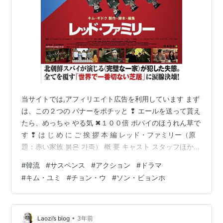
当サイトでは,アフィリエイト広告を利用しています まず
は、この２つの バナーをポチッと ❢ エールを送って貰え
たら、めっちゃ やる気 ✖１００倍 ポパイのほうれん草で
す ❢ は じ め に ご 挨 拶 本 編 レッド・ファミリー（原
題：赤い家族 붉은 가족） 概 要 キャスト スタッフほか
お わ り に ご 挨 拶 万 屋 掲 示 板 主催サークルのご案内
#
韓流
#
サスペンス
#
アクション
#
ドラマ
趣味のブログを楽しむ会 映画バンザイ!! NO MUSIC NO
#
キム・ユミ
#
チョン・ウ
#
ソン・ビョンホ
LIFE 洋楽好きのためのサークル 関西サークル ビバ！海
外生活 フォロー・アクセスアップにエールをろう ❢
2007年にブログを創めた人のサークル ブログサークルコ
メント…
•
Laozi’s blog
3年前