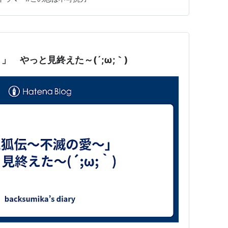
あり、見ごたえ十分な作品！ 🧑‍💼ロウン氏演じ…
 やっと見終えた～(´;ω;｀)