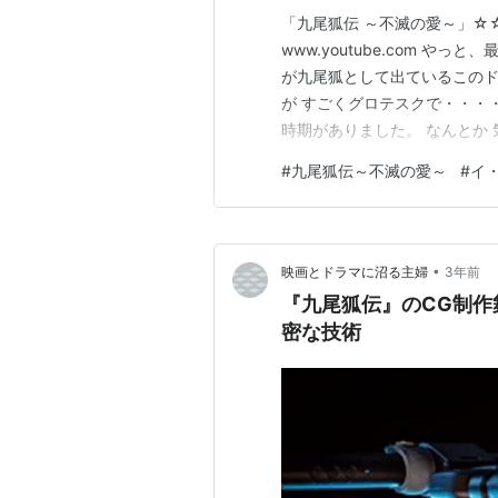
「九尾狐伝 ～不滅の愛～」☆☆☆☆ w
www.youtube.com 
が九尾狐として出ているこのド
が すごくグロテスクで・・・
時期がありました。 なんとか
て、 見終わりました( ;∀;)
#
九尾狐伝～不滅の愛～
#
イ
「この人、本当に九尾狐なのか
漂…
•
映画とドラマに沼る主婦
3年前
『九尾狐伝』のCG制
密な技術