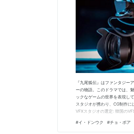
『九尾狐伝』はファンタジー
ーの物語。このドラマでは、魅
ックなゲームの世界を表現しています
スタジオが携わり、CG制作に
VFXスタジオの選定: 韓国のVFX
これまでの実績から、『ミス
#
イ・ドンウク
#
チョ・ボア
CGを提供してきた。 8ヶ月に