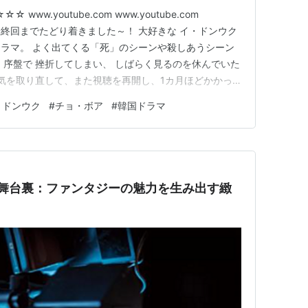
ww.youtube.com www.youtube.com
やっと、最終回までたどり着きました～！ 大好きな イ・ドンウク
ラマ。 よく出てくる「死」のシーンや殺しあうシーン
・序盤で 挫折してしまい、 しばらく見るのを休んでいた
 気を取り直して、また視聴を再開し、1カ月ほどかかっ
 イ・ドンウクのセクシーさが際立っていました。 いや、
・ドンウク
#
チョ・ボア
#
韓国ドラマ
もしれない・・・」と思うほど、 人間離れした色気が
作舞台裏：ファンタジーの魅力を生み出す緻