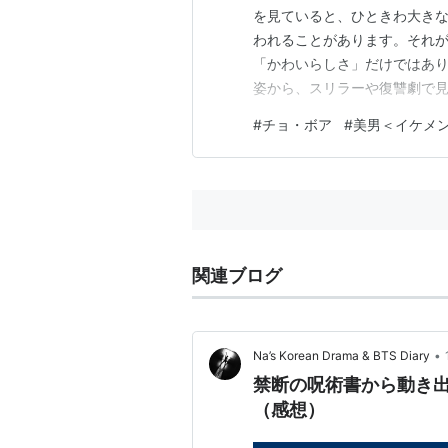
を見ていると、ひときわ大き
われることがあります。それが
「かわいらしさ」だけではあ
姿から、スリラーや復讐劇で
かされます。バラエティ番組
#
チョ・ボア
#
美男＜イケメ
として成長を続けています。 
対に見るべきおすすめドラマを
関連ブログ
•
Na’s Korean Drama & BTS Diary
禁断の呪術書から動き
（感想）