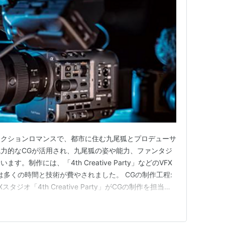
アクションロマンスで、都市に住む九尾狐とプロデューサ
力的なCGが活用され、九尾狐の姿や能力、ファンタジ
。制作には、「4th Creative Party」などのVFX
は多くの時間と技術が費やされました。 CGの制作工程:
スタジオ「4th Creative Party」がCGの制作を担当。
ターサンシャイン』や『ホテルデルーナ』などでも優れた
及ぶ制作期間: CGの制作には脚本や絵コンテを基に…