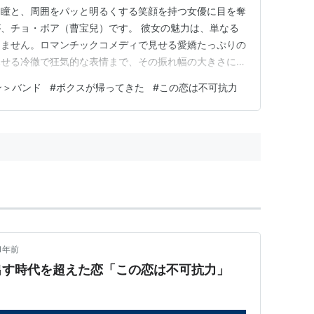
な瞳と、周囲をパッと明るくする笑顔を持つ女優に目を奪
、チョ・ボア（曹宝兒）です。 彼女の魅力は、単なる
りません。ロマンチックコメディで見せる愛嬌たっぷりの
見せる冷徹で狂気的な表情まで、その振れ幅の大きさに驚
で見せた誠実な人柄も相まって、好感度の高い実力派女優
ン＞バンド
#
ボクスが帰ってきた
#
この恋は不可抗力
今回は、そんなチョ・ボアの多彩な魅力が詰まった、絶
年代順に5つ厳選してご紹…
1年前
出す時代を超えた恋「この恋は不可抗力」