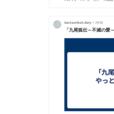
加え、韓ドラで定番の前世要素も
•
backsumika’s diary
2年前
「九尾狐伝～不滅の愛～」