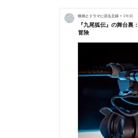
•
映画とドラマに沼る主婦
3年前
『九尾狐伝』の舞台裏
冒険