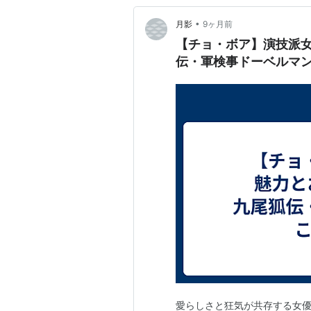
•
月影
9ヶ月前
【チョ・ボア】演技派
伝・軍検事ドーベルマ
愛らしさと狂気が共存する女優