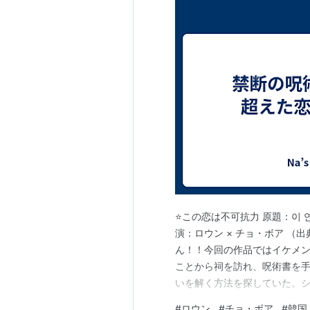
⭐️この恋は不可抗力 原題：이 연애는
演：ロウン × チョ・ボア （出典 w
ん！！今回の作品ではイケメン
ことから祠を訪れ、呪術書を
いを解く方法を探していた。
は協力することに。 ハラハラ
#
ロウン
#
チョ・ボア
#
韓国