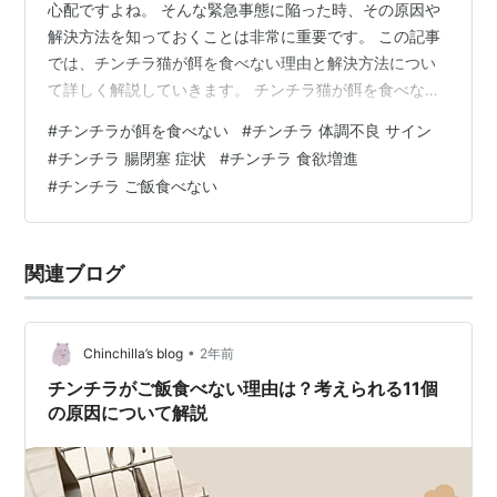
心配ですよね。 そんな緊急事態に陥った時、その原因や
解決方法を知っておくことは非常に重要です。 この記事
では、チンチラ猫が餌を食べない理由と解決方法につい
て詳しく解説していきます。 チンチラ猫が餌を食べない
問題の原因から、好物で食欲を刺激する方法、健康にな
#
チンチラが餌を食べない
#
チンチラ 体調不良 サイン
るための食事療法まで、最新情報をお届けします。 さら
#
チンチラ 腸閉塞 症状
#
チンチラ 食欲増進
に、チンチラ猫が餌を残す原因やその解決策、よくある
#
チンチラ ご飯食べない
質問と回答もまとめています。安心して読み進めてくだ
さい。 【PR】無添加グレインフリープレミアムキャット
フード 【安心×安全】プレミアムキャットフード
関連ブログ
GRANDS（グランツ） 1.チンチラ猫…
•
Chinchilla’s blog
2年前
チンチラがご飯食べない理由は？考えられる11個
の原因について解説