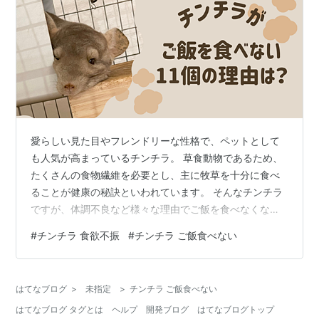
愛らしい見た目やフレンドリーな性格で、ペットとして
も人気が高まっているチンチラ。 草食動物であるため、
たくさんの食物繊維を必要とし、主に牧草を十分に食べ
ることが健康の秘訣といわれています。 そんなチンチラ
ですが、体調不良など様々な理由でご飯を食べなくなっ
てしまうことがあるのです。 体が小さいチンチラにとっ
#
チンチラ 食欲不振
#
チンチラ ご飯食べない
て、数日ご飯を食べられないだけでも危険。 私たち人間
のように「何日か様子を見てみよう」と考えてしまう
と、手遅れになることもあります。 今回は、チンチラが
はてなブログ
>
未指定
>
チンチラ ご飯食べない
ご飯を食べないときに考えられる11個の原因を解説しま
はてなブログ タグとは
ヘルプ
開発ブログ
はてなブログトップ
した。 単に「好き嫌い」や「エサに飽きた」という場合