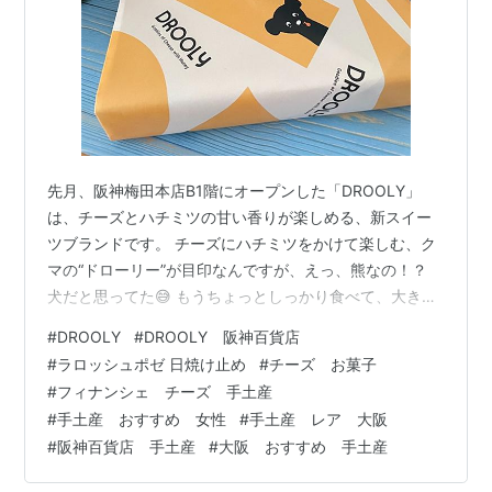
先月、阪神梅田本店B1階にオープンした「DROOLY」
は、チーズとハチミツの甘い香りが楽しめる、新スイー
ツブランドです。 チーズにハチミツをかけて楽しむ、ク
マの“ドローリー”が目印なんですが、えっ、熊なの！？
犬だと思ってた😅 もうちょっとしっかり食べて、大きく
なっておくれ。 そして、わたしはもうちょっと控えて細
#
DROOLY
#
DROOLY 阪神百貨店
くなれ😑 そりゃそうか、、、ハチミツと言えば熊だもん
#
ラロッシュポゼ 日焼け止め
#
チーズ お菓子
な。 パッケージも全部かわいい。 こちらはフィナンシェ
#
フィナンシェ チーズ 手土産
で、ゴルゴンゾーラ with ハニーです。そのほかに ✅カマ
#
手土産 おすすめ 女性
#
手土産 レア 大阪
ンベール with ハニー ✅チェダー with ハニー ✅ゴルゴン
#
阪神百貨店 手土産
#
大阪 おすすめ 手土産
ゾーラ with ハニー ✅カマンベール with …