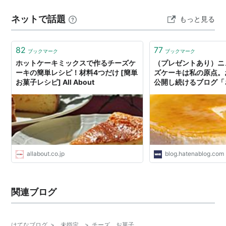
ネットで話題
もっと見る
82
77
ブックマーク
ブックマーク
ホットケーキミックスで作るチーズケ
（プレゼントあり）ニ
ーキの簡単レシピ！材料4つだけ [簡単
ズケーキは私の原点。
お菓子レシピ] All About
公開し続けるブログ「
今日のおやつ」のgem
籍化第2弾 - 週刊はて
allabout.co.jp
blog.hatenablog.com
関連ブログ
はてなブログ
>
未指定
>
チーズ お菓子