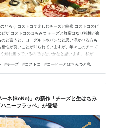
のだろう コストコで楽しむチーズと蜂蜜 コストコのピ
のピザ コストコのはちみつ チーズと蜂蜜はなぜ相性が良
ものと言うと、ヨーグルトやパンなど思い浮かべる方も
も相性が良いことが知られていますが、年々このチーズ
く知れ渡っているのではないかなと思います。 私が住
ズと蜂蜜」を謳った飲食店が増えています。なぜチーズと
つ
#
チーズ
#
コストコ
#
コーヒーとはちみつと私
？ 双方の異なる味わいと風味が絶妙に調和するからで
で塩味のある風味が、…
ーネ(BeNe)」の新作「チーズと生はちみ
「ハニーフラッペ」が登場