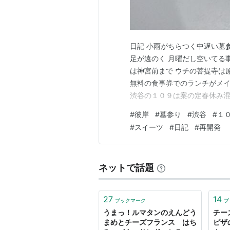
日記 小雨がちらつく中遅い墓
足が遠のく 月曜だし空いてる
は神宮前まで ウチの菩提寺は
無料の食事券でのランチがメイ
渋谷の１０９は案の定春休み混
いチーズ ラクレットをかけて
#
彼岸
#
墓参り
#
渋谷
#
１
円だった 思ったより安く済ん
#
スイーツ
#
日記
#
再開発
谷駅へ 銀座線ホームが移動し
ネットで話題
27
14
ブックマーク
ブ
うまっ！ルマタンのえんどう
チー
まめとチーズフランス はち
ピザ