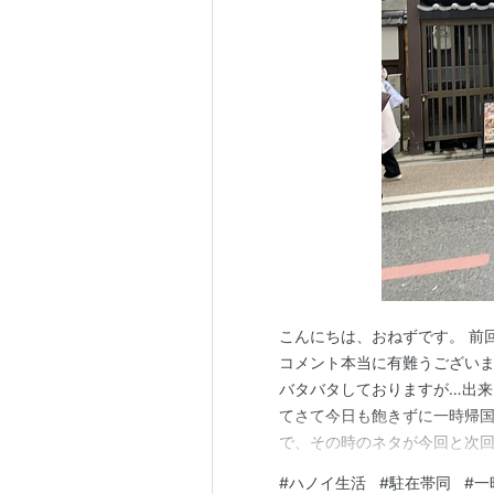
こんにちは、おねずです。 前
コメント本当に有難うございま
バタバタしておりますが…出来
てさて今日も飽きずに一時帰
で、その時のネタが今回と次回
せ^^
#
ハノイ生活
#
駐在帯同
#
一