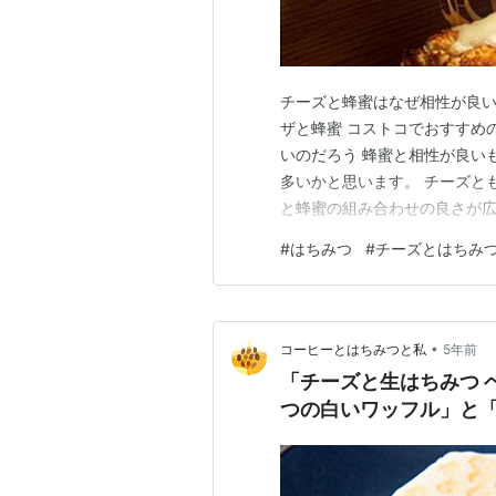
チーズと蜂蜜はなぜ相性が良い
ザと蜂蜜 コストコでおすすめ
いのだろう 蜂蜜と相性が良い
多いかと思います。 チーズと
と蜂蜜の組み合わせの良さが広
んでいる愛知県でも、「チー
#
はちみつ
#
チーズとはちみ
蜂蜜は相性が良いのでしょうか
はと思います。 チーズの濃厚
•
コーヒーとはちみつと私
5年前
「チーズと生はちみつ ベ
つの白いワッフル」と