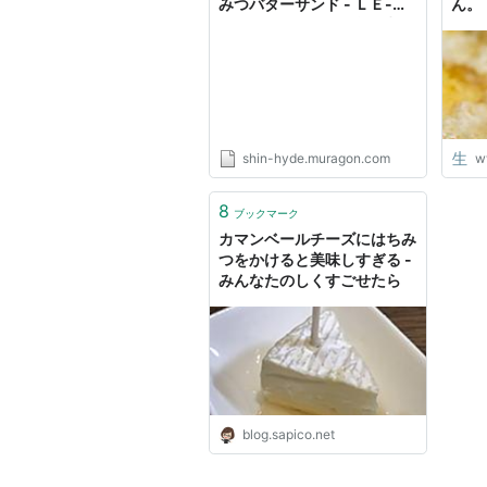
みつバターサンド - ＬＥ-Ｃ
ん。
ＩＥＬ (shinの関西食べ歩
き)
shin-hyde.muragon.com
w
8
ブックマーク
カマンベールチーズにはちみ
つをかけると美味しすぎる -
みんなたのしくすごせたら
blog.sapico.net