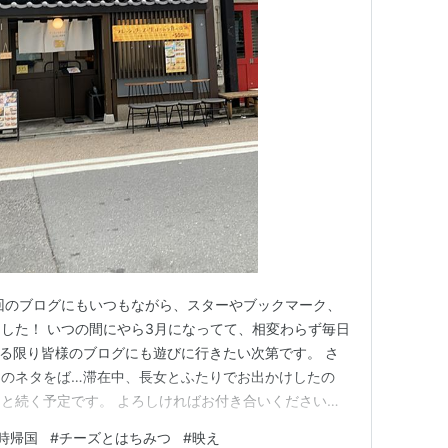
回のブログにもいつもながら、スターやブックマーク、
した！ いつの間にやら3月になってて、相変わらず毎日
る限り皆様のブログにも遊びに行きたい次第です。 さ
国のネタをば…滞在中、長女とふたりでお出かけしたの
と続く予定です。 よろしければお付き合いくださいま
時帰国
#
チーズとはちみつ
#
映え