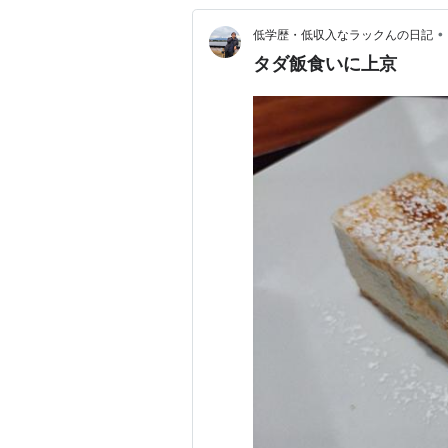
•
低学歴・低収入なラックんの日記
タダ飯食いに上京