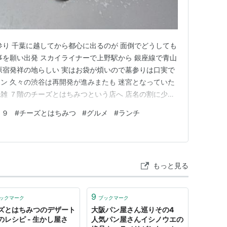
参り 千葉に越してから都心に出るのが 面倒でどうしても
事を願い出発 スカイライナーで上野駅から 銀座線で青山
原宿発祥の地らしい 実はお袋が煩いので墓参りは口実で
ン 久々の渋谷は再開発が進みまたも 迷宮となっていた
雑 ７階のチーズとはちみつという店へ 店名の割に少な
いただく いつものごとくスイーツを貰い 二人で４６００
０９
#
チーズとはちみつ
#
グルメ
#
ランチ
だので 千円チケット５枚渡し退散 人込みが嫌いなので渋
…
もっと見る
9
ックマーク
ブックマーク
ズとはちみつのデザート
大阪パン屋さん巡りその4
のレシピ - 生かし屋さ
人気パン屋さんイシノウエの