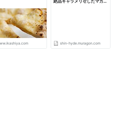
絶品キャラメリゼしたマカダ
ミアナッツとカカオ、ブルー
チーズとはちみつのフランス
パン ブリオッシュ生地のク
リームパン チョコレートと
オレンジのフランスパン - Ｌ
Ｅ-ＣＩＥＬ (shinの関西食
べ歩き)
ww.ikashiya.com
shin-hyde.muragon.com