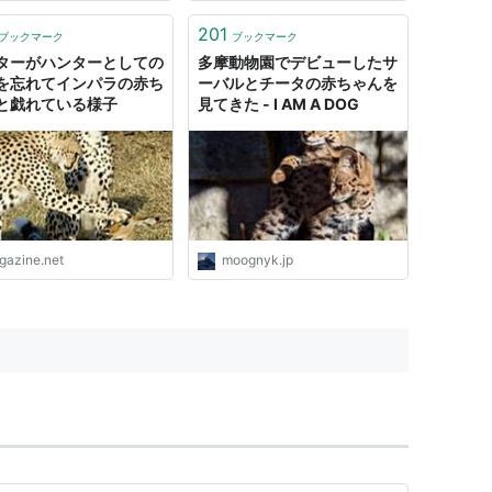
201
ブックマーク
ブックマーク
ターがハンターとしての
多摩動物園でデビューしたサ
を忘れてインパラの赤ち
ーバルとチータの赤ちゃんを
と戯れている様子
見てきた - I AM A DOG
igazine.net
moognyk.jp