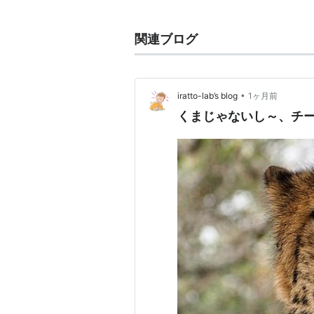
チーター
(
マンガ
)
【
ちーたー
】
ワンダーウーマンのヴィラン。
関連ブログ
•
iratto-lab’s blog
1ヶ月前
くまじゃないし～、チ