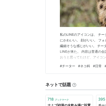
私のLINEのアイコンは、 チ
にかわいい。 顔がいい。 フォ
繊細そうな感じがいい。 チータ
LINEが来た。 内容は普通の
おうと思ってたけど、アイコン、
て、 熊？ 一瞬、画面を見つ
#
チーター
#
ネコ科
#
日常
あれはチーターである。 地上
ある。 断じて熊で…
ネットで話題
718
395
ブックマーク
ナミブ砂漠の水飲み場に設置
チー