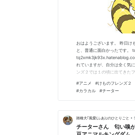
おはようございます。 昨日け
と、普通に面白かったです。 tq2xmk
tq2xmk3jk93x.haten
れていますが、自分は全く気に
ンズ２では１の頃に出てきた
ます。 みんながみんなその動
#
アニメ
#
けものフレンズ２
にゴリラのフレンズも出てくる
#
カラカル
#
チーター
とけもフレ１のOP…
•
雑種犬｢風愛(ふあ)｣のひとりごと
チーターさん 匂い嗅が
豆アニマルキングダム