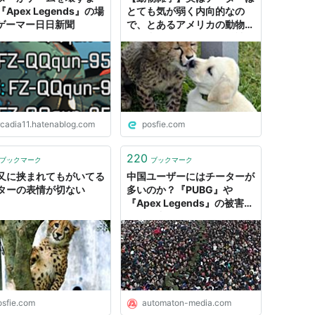
Apex Legends』の場
とても気が弱く内向的なの
- ゲーマー日日新聞
で、とあるアメリカの動物園
では犬と一緒に飼って精神的
サポートしている→「かわえ
え…」
rcadia11.hatenablog.com
posfie.com
220
ブックマーク
ブックマーク
又に挟まれてもがいてる
中国ユーザーにはチーターが
ターの表情が切ない
多いのか？『PUBG』や
『Apex Legends』の被害を
経て、中国人ライターが見る
「産業としてのチート」 -
AUTOMATON
osfie.com
automaton-media.com