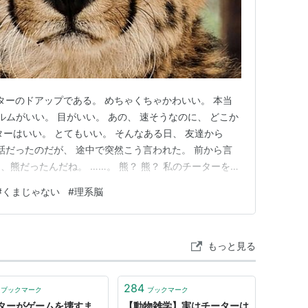
ーターのドアップである。 めちゃくちゃかわいい。 本当
ルムがいい。 目がいい。 あの、 速そうなのに、 どこか
ーはいい。 とてもいい。 そんなある日、 友達から
会話だったのだが、 途中で突然こう言われた。 前から言
熊だったんだね。 ……。 熊？ 熊？ 私のチーターを見
めた。 いやいやいやいや。 どこをどう見たら熊なのか。
#
くまじゃない
#
理系脳
最速のネコ科である。 草原を走る美しきスプリンターで
もっと見る
284
ブックマーク
ブックマーク
ターがゲームを壊すま
【動物雑学】実はチーターは