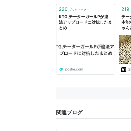
220
219
ブックマーク
KTG,チーターガールPが違
チー
法アップロードに対抗したま
本能
とめ
ゃん
posfie.com
g
関連ブログ