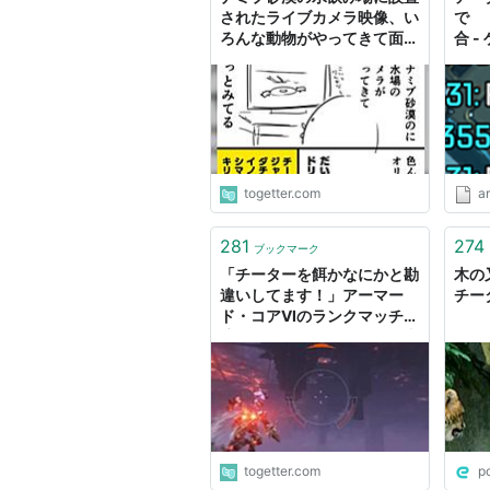
されたライブカメラ映像、い
で 『
ろんな動物がやってきて面白
合 
い「お馬さん！チーター！」
togetter.com
a
281
274
ブックマーク
「チーターを餌かなにかと勘
木の
違いしてます！」アーマー
チー
ド・コアVIのランクマッチ環
境、チーターを倒そうと猛者
たちが躍起になって回し始め
ているらしい
togetter.com
p