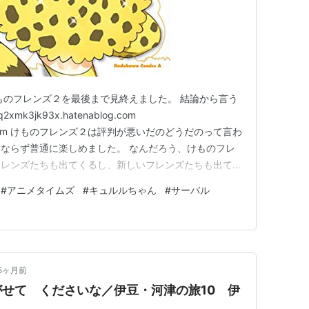
ものフレンズ２を最後まで見終えました。 結論から言う
3jk93x.hatenablog.com
ablog.com けものフレンズ２は評判が悪いだのどうだのって言わ
ならず普通に楽しめました。 なんだろう、けものフレ
フレンズたちも出てくるし、新しいフレンズたちも出てき
物の特徴を表していてとても面白かったですよ！ その中
#
アニメタイムズ
#
キュルルちゃん
#
サーバル
のですが、ドラミングとかもしてましたね！（笑） あ
5ヶ月前
せて くださいな／伊豆・河津の旅10 伊