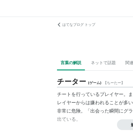
はてなブログ トップ
言葉の解説
ネットで話題
関
チーター
(
ゲーム
)
【
ちーたー
】
チートを行っているプレイヤー。ま
レイヤーからは嫌われることが多い
非常に危険。「出会った瞬間にグラ
出ている。