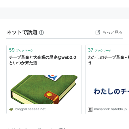
cf.
umedamochioのブックマーク / Cheap Revolution
このキーワードは
編集待ちキーワード
です。 説明文の
追記などをして下さるユーザーを求めています。
ネットで話題
もっと見る
59
37
ブックマーク
ブックマーク
チープ革命と大企業の歴史@web2.0
わたしのチープ革命 -
といつか来た道
う
blogpal.seesaa.net
masanork.hateblo.jp