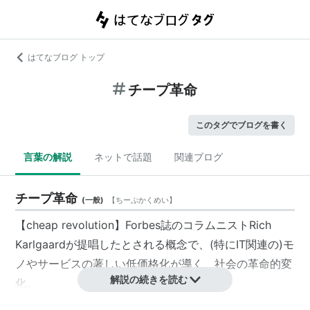
はてなブログ トップ
チープ革命
このタグでブログを書く
言葉の解説
ネットで話題
関連ブログ
チープ革命
(
一般
)
【
ちーぷかくめい
】
【cheap revolution】Forbes誌のコラムニストRich
Karlgaardが提唱したとされる概念で、(特にIT関連の)モ
ノやサービスの著しい低価格化が導く、社会の革命的変
解説の続きを読む
化。
cf.
ムーアの法則