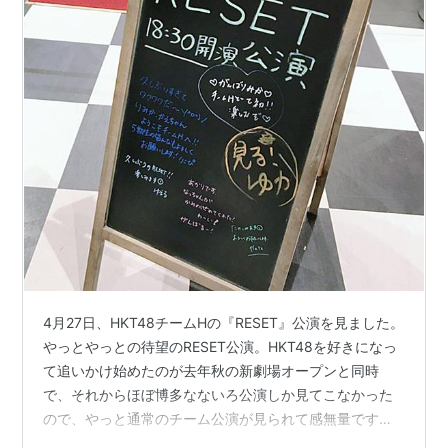
4月27日、HKT48チームHの『RESET』公演を見ました。
やっとやっとの待望のRESET公演。HKT48を好きになっ
て追いかけ始めたのが去年秋の新劇場オープンと同時
で、それからほぼ博多なないろ公演しか見てこなかった
ので、やっと通常のチーム公演が見られて感無量です。
豊永阿紀さんが好きでSNSを追いかけていると、よく