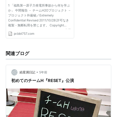
1 「福島第一原子力発電所事故から何を学ぶ
か」 中間報告 － チームH2Oプロジェクト －
プロジェクト外厳秘／Extremely
Confidential Revised 2011/10/28 許可なき
複製・無断転用を禁じます。 Copyright
Team H2O Project all rights reserved 2 背景
pr.bbt757.com
－ 本プロジェクトについて － プロジェクト
外厳秘／Extremely Confi...
関連ブログ
•
続星屑日記
5年前
初めてのチームH『RESET』公演