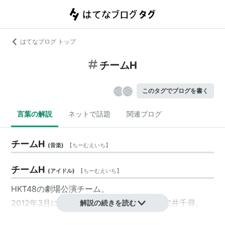
はてなブログ トップ
チームH
このタグでブログを書く
言葉の解説
ネットで話題
関連ブログ
チームH
(
音楽
)
【
ちーむえいち
】
チームH
(
アイドル
)
【
ちーむえいち
】
HKT48
の劇場公演チーム。
2012年3月に発足した。初代キャプテンは
穴井千尋
。
解説の続きを読む