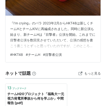
『I’m crying』のバラ 2023年2月からHKT48は新しくチ
ームHとチームKⅣに再編成されました。同時に新公演も
始まり、新チームHは『目撃者』公演を開始。これまでに
目撃者公演を数回見させていただいて、公演の感想を書
こう書こうとずっと思っていたのですが、このところブ
ログへのモチベがあまりなくて、ちょっとした感想はツ
#
HKT48
#
チームH
#
目撃者公演
イートしても、まとまって書くことからは遠ざかってい
ました。しかしここ最近、劇場公演を見てほしいという
チームHメンバーの熱意を強く感じて、それならば自分も
ネットで話題
もっと見る
公演を見た感想をちゃんと記しておこうかなと、この記
事を書いた次第です。 何故にメンバーが公演を見てほし
いと、今まで以上に発信…
13
ブックマーク
チームH2Oプロジェクト「福島大一元
視力発電所事故から何を学ぶか」中間
報告 [pdf]