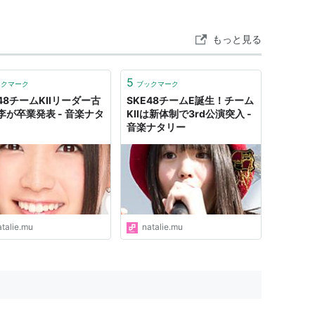
明音
/
秦佐和子
/
古川愛李
/
松本梨奈
/
向田茉
林倫香
もっと見る
5
ックマーク
ブックマーク
48チームKIIリーダー古
SKE48チームE誕生！チーム
李が卒業発表 - 音楽ナタ
KIIは新体制で3rd公演突入 -
音楽ナタリー
atalie.mu
natalie.mu