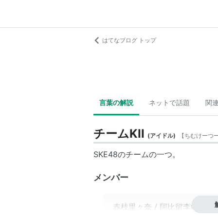
はてなブログ トップ
言葉の解説
ネットで話題
関
チームKII
(
アイドル
)
【
ちむけーつ
SKE48のチームの一つ。
メンバー
赤枝里々奈
/
阿比留李帆
/
石