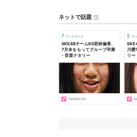
佐藤聖羅
/
佐藤実絵子
/
高柳
夏
/
矢方美紀
/
山田澪花
/
若
ネットで話題
7
5
ブックマーク
ブ
SKE48チームKII若林倫香、
SKE
7月末をもってグループ卒業
川愛
- 音楽ナタリー
リー
natalie.mu
n