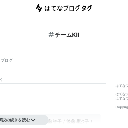
チームKII
連ブログ
ー
】
はてな
はてな
はてな
Copyrig
解説の続きを読む
田安奈
/
小木曽汐莉
/
加藤智子
/
後藤理沙子
/