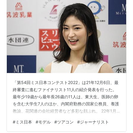
「第54回ミス日本コンテスト2022」は21年12月6日、最
終審査に進むファイナリスト11人の紹介発表を行った。
最年少19歳から最年長26歳の11人は、東大生、医師の卵
を含む大学生7人のほか、内閣府勤務の国家公務員、養護
教諭、花関連の会社経営者など多彩な顔ぶれ。 22年1月
に2日にわたって最終審査が行われ、グランプリのほか各
#
ミス日本
#
モデル
#
ツアコン
#
ジャーナリスト
賞が選出される。 第3弾では「将来の夢は〇〇」なファ
イナリストたちについてご紹介。 また、動画アプリ