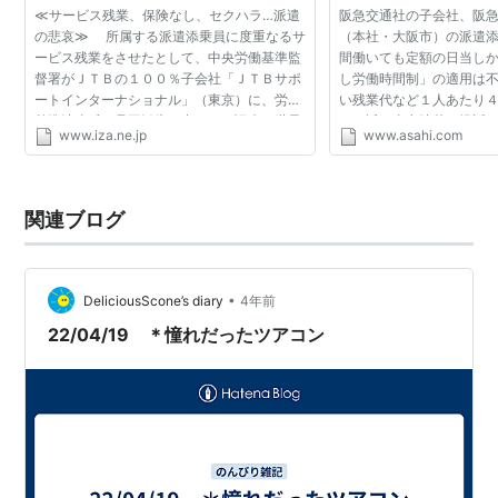
≪サービス残業、保険なし、セクハラ…派遣
阪急交通社の子会社、阪
の悲哀≫ 所属する派遣添乗員に度重なるサ
（本社・大阪市）の派遣
ービス残業をさせたとして、中央労働基準監
間働いても定額の日当し
督署がＪＴＢの１００％子会社「ＪＴＢサポ
し労働時間制」の適用は
ートインターナショナル」（東京）に、労働
い残業代など１人あたり
基準法違反で是正勧告を出した。颯爽と世界
めて近く東京地裁に提訴
www.iza.ne.jp
www.asahi.com
を股に掛けるイメージの添乗員だが、水面下
行して２３日、１カ月分
では親会社にいいよ...
を求めて東京地裁...
関連ブログ
•
DeliciousScone’s diary
4年前
22/04/19 ＊憧れだったツアコン