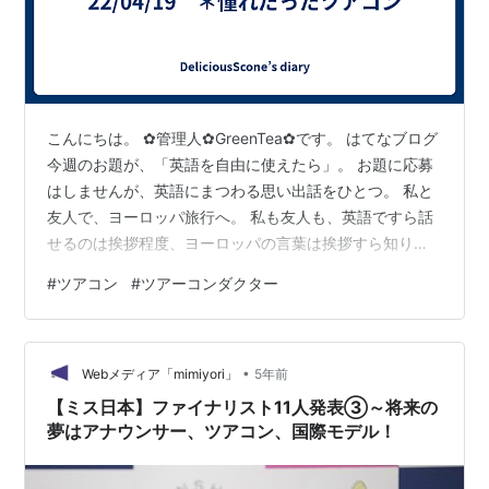
こんにちは。 ✿管理人✿GreenTea✿です。 はてなブログ
今週のお題が、「英語を自由に使えたら」。 お題に応募
はしませんが、英語にまつわる思い出話をひとつ。 私と
友人で、ヨーロッパ旅行へ。 私も友人も、英語ですら話
せるのは挨拶程度、ヨーロッパの言葉は挨拶すら知りま
せん。 ということで、念の為、ツアーを予約。 「ホテ
#
ツアコン
#
ツアーコンダクター
ル・移動あれこれ・食事付、 日本人ガイドが成田から同
行、現地では日本語対応のガイドもつきます。」 とい
う、なかなかいたれりつくせりのツアーでした。 日本人
•
ガイドさんは、我々と年齢が近いこともあり、 移動中、
Webメディア「mimiyori」
5年前
席が近い時などは冗談を言い合ったり、おやつの交換を
【ミス日本】ファイナリスト11人発表③～将来の
したり、 期間の制限はあ…
夢はアナウンサー、ツアコン、国際モデル！