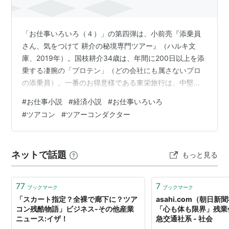
「お仕事いろいろ（４）」の第四弾は、小前亮『添乗員
さん、気をつけて 耕介の秘境専門ツアー』（ハルキ文
庫、2019年）。国枝耕介34歳は、年間に200日以上を添
乗する凄腕の「プロテン」（どの会社にも属さないプロ
の添乗員）。一番のお得意様である東栄旅行は、中堅の
旅行会社なのですが、一般の日本人には縁遠い、いわゆ
#
お仕事小説
#
経済小説
#
お仕事いろいろ
る「秘境」ツアーのパイオニア的存在です。しかも、耕
#
ツアコン
#
ツアーコンダクター
介に任されるのは、問題を抱えた客に対する対応力が試
されるツアーばかりなのです。所収されている四つの話
を通して、ツアコンという仕事の内容・労苦・真髄がよ
ネットで話題
もっと見る
くわかる作品に仕上げられています。 [おもしろさ] 「耕
介は、添乗員に向いている！」 ツアー…
77
7
ブックマーク
ブックマーク
「スカート指定？全裸で廊下に？ツア
asahi.com（朝日
コン残酷物語」ビジネス‐その他産業
「心も体も限界」残業
ニュース:イザ！
急交通社系 - 社会