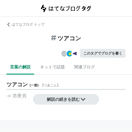
はてなブログ トップ
ツアコン
このタグでブログを書く
言葉の解説
ネットで話題
関連ブログ
ツアコン
(
一般
)
【
つあこん
】
→
添乗員
解説の続きを読む