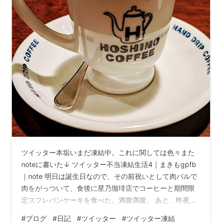
ツイッター本垢いまだ凍結中。これに関しては色々また
noteに書いた↓ ツイッター不当凍結生活4｜まきもgpfb
｜note 明日は誕生日なので、その前祝いとして肉バルで
肉をがっついて、食後に星乃珈琲店でコーヒーと期間限
定スフレパンケーキを食べた。満腹満腹。 あと、昨夜チ
ャンピオンズ・リーグ観戦を寝落ちしないように、久々
#
ブログ
#
日記
#
ツイッター
#
ツイッター凍結