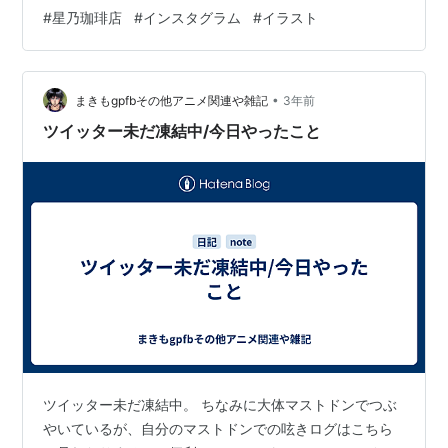
に(一ヶ月半ぶりに)絵を描いた↓ View this post on
#
星乃珈琲店
#
インスタグラム
#
イラスト
Instagram A post shared by まきも (@makimogpfb) あ
とは文だ。ボチボチ、ツイッターに壊されたものを修復
していきたい。
•
まきもgpfbその他アニメ関連や雑記
3年前
ツイッター未だ凍結中/今日やったこと
ツイッター未だ凍結中。 ちなみに大体マストドンでつぶ
やいているが、自分のマストドンでの呟きログはこちら