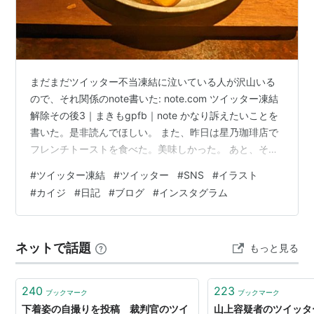
まだまだツイッター不当凍結に泣いている人が沢山いる
ので、それ関係のnote書いた: note.com ツイッター凍結
解除その後3｜まきもgpfb｜note かなり訴えたいことを
書いた。是非読んでほしい。 また、昨日は星乃珈琲店で
フレンチトーストを食べた。美味しかった。 あと、その
星乃珈琲店にて、ipad mini 6で絵を描いた(ラフ〜色配置
#
ツイッター凍結
#
ツイッター
#
SNS
#
イラスト
まで)。結構はかどった。 結局完成は、帰宅後夜通しかか
#
カイジ
#
日記
#
ブログ
#
インスタグラム
ってしまったが、今日アップできた。あとは文の活動も
ぼちぼち立て直していきたい。 View this post on
Instagram A post shared by まきも (@makimogpfb…
ネットで話題
もっと見る
240
223
ブックマーク
ブックマーク
下着姿の自撮りを投稿 裁判官のツイ
山上容疑者のツイッタ