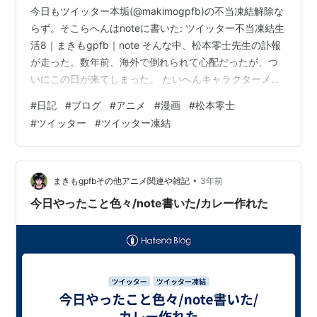
今日もツイッター本垢(@makimogpfb)の不当凍結解除な
らず。そこらへんはnoteに書いた: ツイッター不当凍結生
活8｜まきもgpfb｜note そんな中、松本零士先生の訃報
が走った。数年前、海外で倒れられて心配だったが、つ
いにこの日が来てしまった。 たいへんキャラクターメイ
キングや発想、デザイン力が秀逸な巨匠だったと思う。
#
日記
#
ブログ
#
アニメ
#
漫画
#
松本零士
流石にリアタイ世代ではないが、銀河鉄道999や宇宙戦
#
ツイッター
#
ツイッター凍結
艦ヤマトのアニメ映画が山程再放送されていて、慣れ親
しんだものだ。 いつぞやか、松本零士先生が描いた銀河
鉄道999のリューズの絵がバチクソにキマっているのが
話題になって、こりゃ全ての絵描きやアニメーターがひ
•
まきもgpfbその他アニメ関連や雑記
3年前
れ伏すわと思…
今日やったこと色々/note書いた/カレー作れた