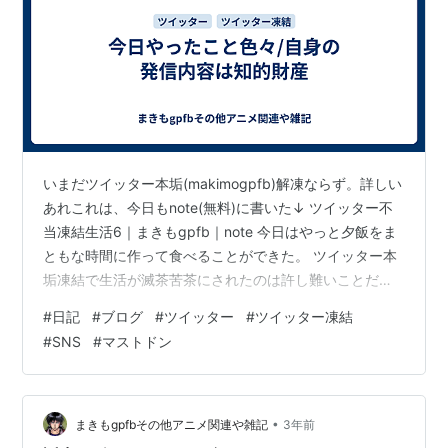
いまだツイッター本垢(makimogpfb)解凍ならず。詳しい
あれこれは、今日もnote(無料)に書いた↓ ツイッター不
当凍結生活6｜まきもgpfb｜note 今日はやっと夕飯をま
ともな時間に作って食べることができた。 ツイッター本
垢凍結で生活が滅茶苦茶にされたのは許し難いことだ
が、色々なネットコミュニティで助けてもらっている。
#
日記
#
ブログ
#
ツイッター
#
ツイッター凍結
まだ垢が無事なツイッターユーザーに進言したいが、今
#
SNS
#
マストドン
感じたこと、考えたこと、ツイッター以外にも絶対に残
しておいた方がいい。めんどくさいのは重々理解する、
私もそうだった。ただ、あまりにもツイッター社はお粗
末で、いつ垢が消されるかもわからない。マストドンや
•
まきもgpfbその他アニメ関連や雑記
3年前
discordは分…