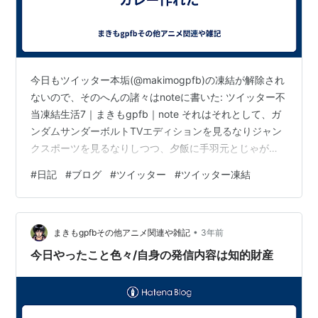
今日もツイッター本垢(@makimogpfb)の凍結が解除され
ないので、そのへんの諸々はnoteに書いた: ツイッター不
当凍結生活7｜まきもgpfb｜note それはそれとして、ガ
ンダムサンダーボルトTVエディションを見るなりジャン
クスポーツを見るなりしつつ、夕飯に手羽元とじゃがい
もを使ったカレーを沢山作ってモリモリ食べた。ここま
#
日記
#
ブログ
#
ツイッター
#
ツイッター凍結
で生活を立て直すまで大変だったが、少し改善しつつあ
る。 マストドンやdiscord、note、(前からやっていた)イ
ンスタグラムなど、ツイッター本垢凍結後、ツイッター
•
以外の繋がりができて、それは大いに助かっているのだ
まきもgpfbその他アニメ関連や雑記
3年前
が、だからといってツイッター社の態度は我慢ならない
今日やったこと色々/自身の発信内容は知的財産
の…