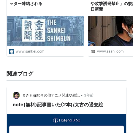
ッター凍結される
や攻撃誘発禁止」の規
日新聞
www.sankei.com
www.asahi.com
関連ブログ
•
まきもgpfbその他アニメ関連や雑記
3年前
note(無料)記事書いた(2本)/太古の過去絵