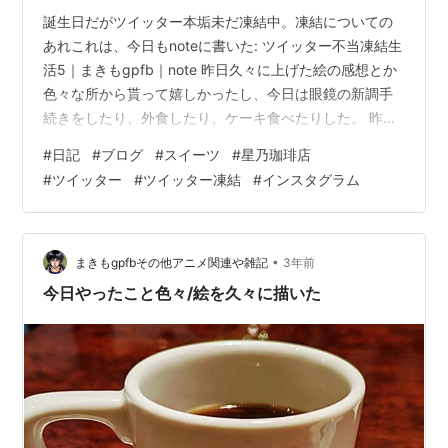
誕生日だがツイッター本垢未だ凍結中。凍結についての
あれこれは、今日もnoteに書いた: ツイッター不当凍結生
活5｜まきもgpfb｜note 昨日久々に上げた絵の感想とか
色々な所から貰って嬉しかったし、今日は眼鏡の新調手
続きをしたり、外食したり、ケーキ食べたりした。 昨日
の話になるが、星乃珈琲店の、季節限定苺とキャラメル
#
日記
#
ブログ
#
スイーツ
#
星乃珈琲店
リンゴのスフレパンケーキは美味しかった。今後も星乃
#
ツイッター
#
ツイッター凍結
#
インスタグラム
珈琲店には通いたい！
•
まきもgpfbその他アニメ関連や雑記
3年前
今日やったこと色々/絵を久々に描いた