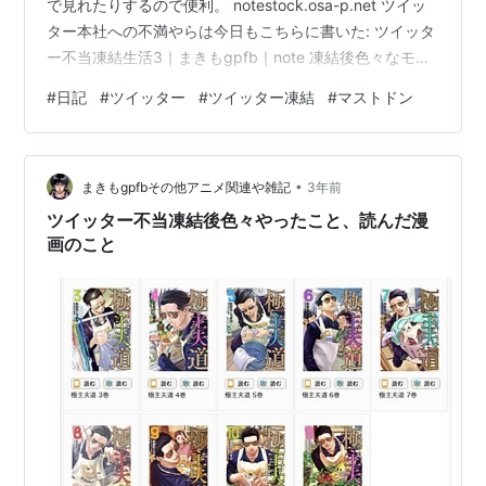
で見れたりするので便利。 notestock.osa-p.net ツイッ
ター本社への不満やらは今日もこちらに書いた: ツイッタ
ー不当凍結生活3｜まきもgpfb｜note 凍結後色々なモチ
ベーションが低下し、とにかく家事をやるのがだるく、
#
日記
#
ツイッター
#
ツイッター凍結
#
マストドン
夕飯を作るのが遅い。 しかしながら自分で作ったご飯は
美味いので、やはり自炊はいい。 凍結後よかったこと
は、フォロワーが増えた減ったと一喜一憂しなくなった
•
こと。これは本当にいい気分だ。 残りの懸念として、や
まきもgpfbその他アニメ関連や雑記
3年前
はり絵や文をアウトプットする元気がまだないことか。
ツイッター不当凍結後色々やったこと、読んだ漫
だが、あ…
画のこと