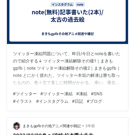
ツイッター凍結問題について、昨日/今日とnoteを書いた
ので紹介する↓ ツイッター凍結解除その後1｜まきも
gpfb｜note ツイッター凍結解除その後2｜まきもgpfb｜
note とにかく疲れた。ツイッター本垢の解凍は勝ち取っ
たものの、色々立て直しに時間がかかる。 幸い、過去に
貯めてきたストックが無尽蔵にあるので、まあなんとか
#
ツイッター
#
ツイッター凍結
#
凍結
#
SNS
やりくりしている。 それにしても、ネットで色々やって
#
イラスト
#
インスタグラム
#
日記
#
ブログ
きたせいか、絵も文も大量に蓄積があり、そこは自分を
褒めてやりたい。 ツイッター凍結の副産物として、自分
から欲しい情報を取りに行く時間が増えた。ツイッター
で口を開けて情報を待つ時代はおしまいだ、私は自分で
•
まきもgpfbその他アニメ関連や雑記
3年前
好きなものの情報を…