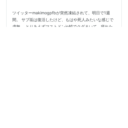
ツイッターmakimogpfbが突然凍結されて、明日で1週
間。 サブ垢は復活したけど、もはや死人みたいな感じで
虚無。 とりあえずマストドンjp鯖でクダまいて、疲れた
らインスタンス切り替え。有名人、絵師、アスリートは
インスタでチェック、専門的な雑談はdiscord。そんな感
じで分散させている。幸い、はてなブログは息が長く、
#
日記
#
ツイッター
#
ツイッター凍結
#
マストドン
長年やってきた高屋敷英夫さん探求ブログ(
#
discord
https://makimogpfb2.hatenablog.com/ )はあらかた残せ
ている。 しかしながら、13年の記録や人間関係が一瞬で
消えた喪失感はでかく、心身疲弊しているし、ツイッタ
ーへの異議申し立てにも、そのことは延々英語で…
•
カイジのシリーズ構成・高屋敷英夫さんの軌跡
4年前
新たな連絡先2:Discordサーバー作りました