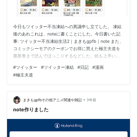
今日もツイッター不当凍結への異議申し立てした。 凍結
後のあれこれは、noteに書くことにした。今日書いた記
事: ツイッター不当凍結生活2｜まきもgpfb｜note また、
コミックシーモアのクーポンでお得に買えた極主夫道を
最新巻まで読んでほっこりするなどした。絵も上手い
し、アニメのおかげで声は脳内再生されるし、生活の知
#
ツイッター
#
ツイッター凍結
#
日記
#
漫画
恵もつくし、人間関係が温かくホッとする。こんな夫婦
#
極主夫道
なら結婚もいいなと思えてくる。新巻が待ち遠しい。 あ
とは、絵や文の気力をリカバーさせていきたい。なんと
かしよう。
•
まきもgpfbその他アニメ関連や雑記
3年前
note作りました