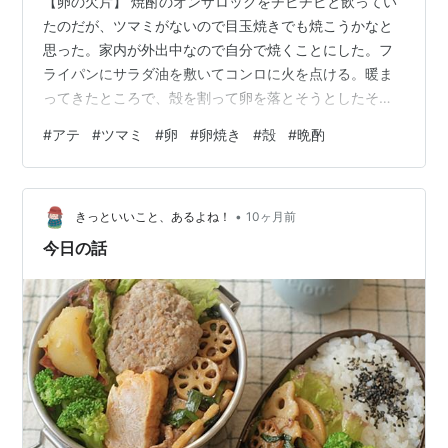
【卵の欠片】 焼酎のオンザロックをチビチビと飲ってい
たのだが、ツマミがないので目玉焼きでも焼こうかなと
思った。家内が外出中なので自分で焼くことにした。フ
ライパンにサラダ油を敷いてコンロに火を点ける。暖ま
ってきたところで、殻を割って卵を落とそうとしたその
時、ドロッ！と垂れている卵の白身の中に小さな殻の欠
#
アテ
#
ツマミ
#
卵
#
卵焼き
#
殻
#
晩酌
片が混じっているのが見えた。あっ！と思ったが、卵は
熱いフライパンの上に落ちていく。「ジュッ❗️」殻を取ろ
うと、慌てて箸で摘まもうとしたのだが、透明な白身が
•
見る見る白くなっていって、殻が見えなくなってしまっ
きっといいこと、あるよね！
10ヶ月前
た。「・・・・・」
今日の話