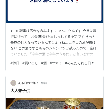
※この記事は広告を含みます にゃんこたんです 今日は銀
行に行って、お金(現金)を出し入れする予定です きっと
長蛇の列となっているんでしょうね… …昨日の酒が抜け
ない この酒ですこちらのシャンパンが残ったので、空け
ていました 「今年の酒は今年のうちに」と言いますので
(初耳です)、その他の酒も片付けていました ちゃんぽん
#
休日
#
買い出し
#
酒
#
ツマミ
#
のんだくれる日々
と言うのですかね… その都度、チャンポン麺が食べたく
なります とはいえ、朝から飲んでいたわけではないです
よ 日中は買い出しに行ってきました正月はお休みのスー
•
パー増えましたね 良いことですみんな休みましょう！ 休
ある日の中年
2年前
みも立派な仕事です 買い出しでツマミと当分の食料と飲
大人兼子供
み物を調達してきまし…