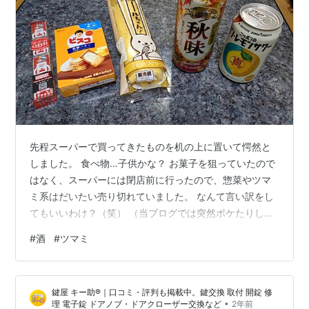
先程スーパーで買ってきたものを机の上に置いて愕然と
しました。 食べ物…子供かな？ お菓子を狙っていたので
はなく、スーパーには閉店前に行ったので、惣菜やツマ
ミ系はだいたい売り切れていました。 なんて言い訳をし
てもいいわけ？（笑） （当ブログでは突然ボケたりしま
すが単なる病気だと思ってスルーしていただけると何よ
#
酒
#
ツマミ
りです） お菓子の中身にしても、ビスコなど食べてまだ
成長する気でしょうか？ この年だと、成長するというよ
りは、死に近づくなのだけなのでは？ 今日は早く寝た方
鍵屋 キー助®｜口コミ・評判も掲載中。鍵交換 取付 開錠 修
がよさそうです。 おやすみなさい。 ランキング参加中
•
理 電子錠 ドアノブ・ドアクローザー交換など
2年前