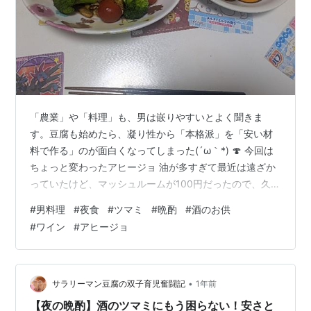
「農業」や「料理」も、男は嵌りやすいとよく聞きま
す。豆腐も始めたら、凝り性から「本格派」を「安い材
料で作る」のが面白くなってしまった(´ω｀*) 🍄 今回は
ちょっと変わったアヒージョ 油が多すぎて最近は遠ざか
っていたけど、マッシュルームが100円だったので、久々
にやってみました(´艸｀) 作りながらふと思ったのが…
#
男料理
#
夜食
#
ツマミ
#
晩酌
#
酒のお供
「これ、そもそもアヒージョなのか？」(; ･`д･´) でも、
#
ワイン
#
アヒージョ
日本人の身体にはこの方が合ってる気がする。そんなレ
シピです(・∀・) ◯材料(2人分) ニンニクチューブ：好き
なだけ 鷹の爪：好きなだけ マッシュルーム：3個 トマ
ト：好きなだけ ブロッコリー：好きなだけ 冷凍アサリ：
•
サラリーマン豆腐の双子育児奮闘記
1年前
3…
【夜の晩酌】酒のツマミにもう困らない！安さと