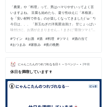
「農業」や「料理」って、男はハマりやすいってよく言
いますよね。 豆腐も始めたら、凝り性ゆえに「本格派」
を「安い材料で作る」のが楽しくなってきました(´ω｀*)
今日は、、、 「新玉ねぎの洋風醤油漬け」 甘じょっぱい
味付けに、お酒が止まりません…！まさに“最強ツマミ”、
時間もコストもかからない！(≧◇≦) ◯材料 新玉ねぎ：
#
ワイン
#
お酒
#
酒
#
料理
#
ツマミ
#
酒の当て
2個 のみ！！ ★調味料 醤油：100ml ウスターソース：
#
おつまみ
#
家飲み
#
夜の晩酌
25ml 酢：25ml 水：100ml 姜葱醤：大さじ2 みりん：
50ml 鷹の爪：好きなだけ 砂糖：小さじ3 ※姜葱醤がない
場合は、生姜とネギをみじん切りして代用可 さぁ、10分
クッキングはじまるよ～(/・ω・)/…
•
にゃんこたんのつれづれなる日々 ～リベンジ～
2年前
休日を満喫しています🍷