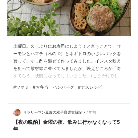
土曜日。久しぶりにお寿司にしよう！と言うことで、サ
ーモンとハマチ（私のID）とネギトロの小さいパックを
買って、すし酢を混ぜて作ってみました。インスタ映え
を狙って放射線に並べてみましたが、映えどころか「奇
をてらう」状態になってしまいました。(-_-;)それでも息
子はこれを見た途端「ワッ！」と言い、喜んだようで
#
ツマミ
#
お弁当 ハンバーグ
#
ナスレシピ
す。（やっぱりまた作ってみよう） 日曜日は、半日出か
けていて、前日に煮込んでおいたカレーと肉じゃがを温
め直しただけです。サントリーウィスキーのボトルが可
•
愛いのでこれを使っているものの中味は違うウィスキー
サラリーマン豆腐の双子育児奮闘記
1年前
です。 今日のお弁当は作り置きのハンバーグと肉詰めピ
【夜の晩酌】金曜の夜、飲みに行かなくなって5
ーマンで。レンコンと豚肉の炒め物はこち…
年