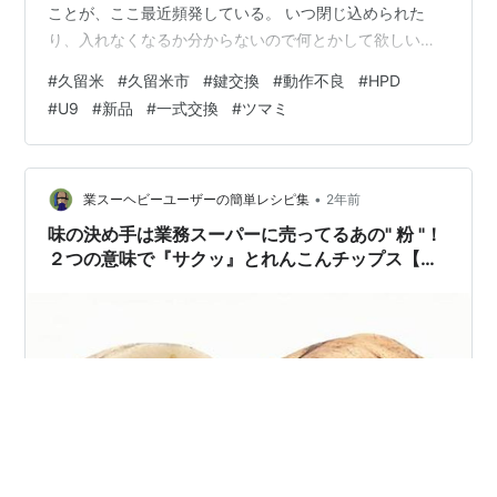
ことが、ここ最近頻発している。 いつ閉じ込められた
り、入れなくなるか分からないので何とかして欲しい。
【施工内容：動作不良が出た「HPD U9/MIWA」を新品へ
#
久留米
#
久留米市
#
鍵交換
#
動作不良
#
HPD
一式交換】 現場は集合住宅で、既設は「HPD
#
U9
#
新品
#
一式交換
#
ツマミ
U9/MIWA」という外側は握り玉で、内側がレバーになっ
ている鍵です。 この場合、真っ先に内側についている本
体を疑いますが、すぐにはその症状が分からないので、
シリンダーにも原因があるかもしれません。 そう考えて
•
業スーヘビーユーザーの簡単レシピ集
2年前
いたところ、「ついでな…
味の決め手は業務スーパーに売ってるあの" 粉 "！
２つの意味で『サクッ』とれんこんチップス【レ
シピあり】