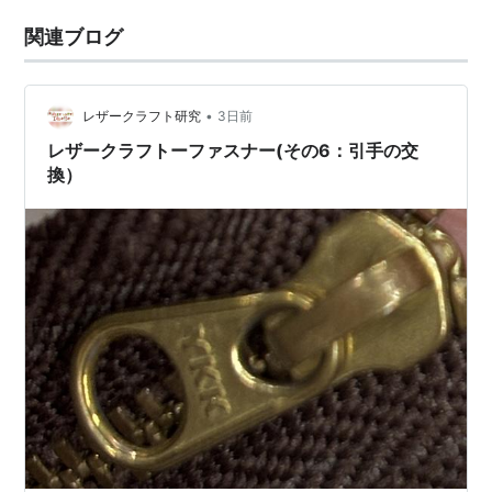
関連ブログ
•
レザークラフト研究
3日前
レザークラフトーファスナー(その6：引手の交
換）