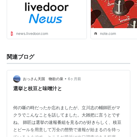
news.livedoor.com
note.com
関連ブログ
•
おっさん天国 物欲の泉
6ヶ月前
選挙と枝豆と味噌汁と
何の噺の時だったか忘れましたが、立川志の輔師匠がマ
クラでこんなことを話してました。大雑把に言うとです
ね。 師匠は選挙の速報番組を見るのが好きらしく、枝豆
とビールを用意して万全の態勢で速報が始まるのを待っ
ているようです。ところが最近は出口調査である程度結