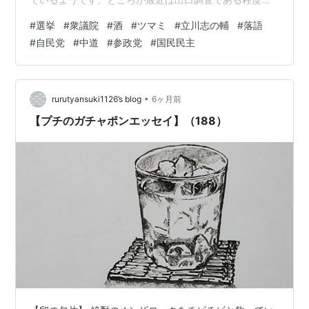
果がわかってしまうので、それがつまらないと。番組が
#
選挙
#
衆議院
#
酒
#
ツマミ
#
立川志の輔
#
落語
始まってすぐに当選確実とか出てしまうので、枝豆がろ
#
自民党
#
中道
#
参政党
#
国民民主
くに減ってないと（笑） あるとき開票率5%で当確なんて
おかしいと、知り合いの天才（？）数学者・秋山仁氏に
話したら 秋山氏「それが統計学ですよ！」 師匠「まだ開
票率5%じゃないですか？」 秋山氏「あなたね、味噌汁作
•
rurutyansuki1126’s blog
6ヶ月前
って味見するのに丼鉢でグーッと飲む？…
【プチのガチャポンエッセイ】（188）