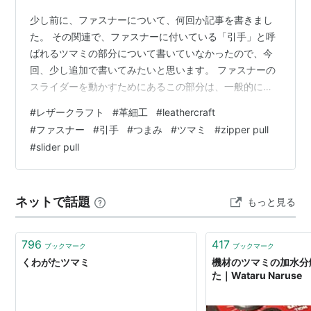
少し前に、ファスナーについて、何回か記事を書きまし
た。 その関連で、ファスナーに付いている「引手」と呼
ばれるツマミの部分について書いていなかったので、今
回、少し追加で書いてみたいと思います。 ファスナーの
スライダーを動かすためにあるこの部分は、一般的には
「引手」というのが、一番、わかりやすい名前なのでし
#
レザークラフト
#
革細工
#
leathercraft
ょうか。 「ツマミ」とか、「ファスナープル」など、
#
ファスナー
#
引手
#
つまみ
#
ツマミ
#
zipper pull
色々な呼び名があるようです。 とりあえず、この記事で
#
slider pull
は、「引手」と書くことにします。 ファスナーには、殆
どの場合、購入時から、この「引手」が付いています。
樹脂ファスナーの場合でも、意外と(?!)金属製の「引手」
ネットで話題
もっと見る
が付いていることが多いですね。 逆…
796
417
ブックマーク
ブックマーク
くわがたツマミ
機材のツマミの加水分
た｜Wataru Naruse