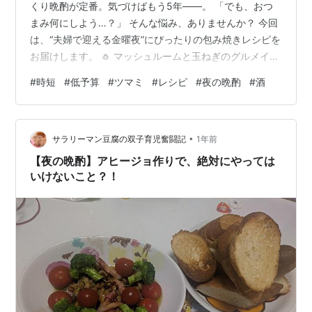
くり晩酌が定番。気づけばもう5年――。 「でも、おつ
まみ何にしよう…？」 そんな悩み、ありませんか？ 今回
は、“夫婦で迎える金曜夜”にぴったりの包み焼きレシピを
お届けします。 🧄 マッシュルームと玉ねぎのグルメイド
ステーキ風 包み焼き ◯材料（2人分） マッシュルーム：
#
時短
#
低予算
#
ツマミ
#
レシピ
#
夜の晩酌
#
酒
3個 玉ねぎ：半分 グルメイドステーキモドキ：2枚（写真
の商品は淡泊です） ★調味料（タレ）酒：大さじ2（蒸
し焼き用） 豆板醤：小さじ1 醤油：大さじ1/2 酢：大さじ
•
1 ■手順 ① アルミホイルで容器を作って、全部テキトー
サラリーマン豆腐の双子育児奮闘記
1年前
に入れ、酒大さじ2入れる ② 口を閉じて、フライパン
【夜の晩酌】アヒージョ作りで、絶対にやっては
に…
いけないこと？！