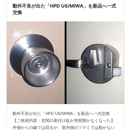
【公式】2023年開設ブログ ランキング参加中雑談・日記
動作不良が出た「HPD U9/MIWA」を新品へ一式
を書きたい人のグループ ラン…
交換
動作不良が出た「HPD U9/MIWA」を新品へ一式交換
【ご依頼内容：玄関の面付け錠が突然開かなくなった】
外側からの鍵では回るが、室内側のツマミでは動かない