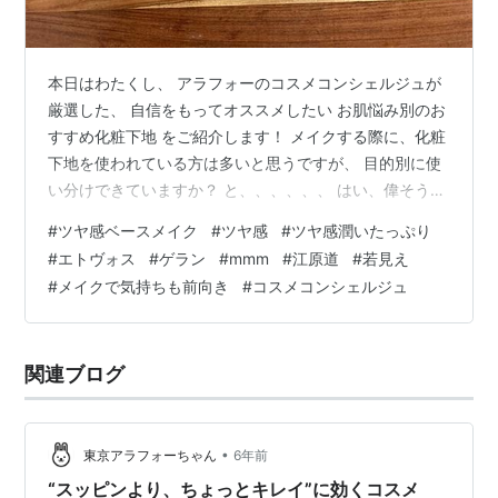
本日はわたくし、 アラフォーのコスメコンシェルジュが
厳選した、 自信をもってオススメしたい お肌悩み別のお
すすめ化粧下地 をご紹介します！ メイクする際に、化粧
下地を使われている方は多いと思うですが、 目的別に使
い分けできていますか？ と、、、、、、 はい、偉そうに
問いかけてしまっている私ですが、 何を隠そう、２０代
#
ツヤ感ベースメイク
#
ツヤ感
#
ツヤ感潤いたっぷり
の頃は、 日焼け止めも化粧下地も使ったことがない、
#
エトヴォス
#
ゲラン
#
mmm
#
江原道
#
若見え
超・ずぼら人間でした💦 もともと肌は強いほうで、 適当
#
メイクで気持ちも前向き
#
コスメコンシェルジュ
に、コンビニとかドラッグストアで買った、 オールイン
ワン系の超お安い保湿をちょちょっと塗るくらいで、 あ
とは、その時にたまたま貰ったりした、 ディオールとか
関連ブログ
シャネルとかのパウダ…
•
東京アラフォーちゃん
6年前
“スッピンより、ちょっとキレイ”に効くコスメ