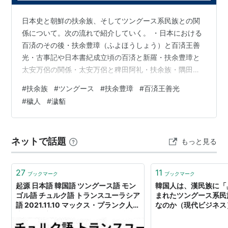
満州
日本史と朝鮮の扶余族、そしてツングース系民族との関
エヴェンキ
係について。次の流れで紹介していく。 ・日本における
オロチョン
百済のその後・扶余豊璋（ふよほうしょう）と百済王善
光・古事記や日本書紀成立頃の百済と新羅・扶余豊璋と
ウィルタ（オロッコ）
太安万侶の関係・太安万侶と稗田阿礼・扶余族・隅田八
幡神社人物画像鏡の中の穢人・濊貊（わいはく）・東扶
#
扶余族
#
ツングース
#
扶余豊璋
#
百済王善光
*1
:
但し日本国内ではウィルタ語は既に失われて久しい模
余の建国・高句麗の朱蒙・ズーズー弁とイズモ・イズモ
#
穢人
#
濊貊
様。
とスサノオ ■日本における百済のその後 古代日本におい
て新羅派、百済派かでいえば、百済派が日本の中枢を支
えた。白村江の戦いで唐・新羅郡に敗れた百済復興軍
ネットで話題
もっと見る
の、百済の王族や貴族の一部は日本に移民した。 同様に
滅亡した高句麗、そして新羅のから日本へと渡来…
27
11
ブックマーク
ブックマーク
起源 日本語 韓国語 ツングース語 モン
韓国人は、漢民族に「
ゴル語 チュルク語 トランスユーラシア
まれたツングース系民
語 2021.11.10 マックス・プランク人類
なのか（現代ビジネス） 
史科学研究所 ドイツ 20211113｜極論
ース
空手形 / Extreme Argument