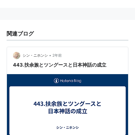
のこと。上記エヴェンキ以外にも、シベリアとかサハリ
ンとか中国の東北地方とかにかけて住んでいる諸民族。
ツングース諸語（アルタイ語族ツングース語派）を話す
人々。
関連ブログ
採集狩猟的な生活を行い、文化的にはシャーマニズムに
よって知られている。
日本がかつて一部領有していたサハリン（樺太）にも上
•
シン・ニホンシ
2年前
記のとおりツングース系民族（ウィルタ）が住んでお
443.扶余族とツングースと日本神話の成立
り、現在の日本にも少数民族としてウィルタが存在する
*1
。
民族名一覧(一部)
鮮卑
靺鞨
契丹
女真