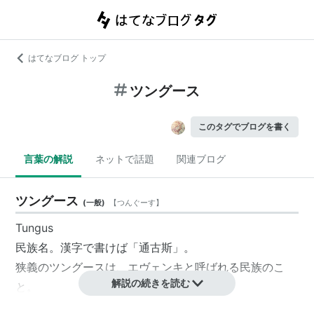
はてなブログ トップ
ツングース
このタグでブログを書く
言葉の解説
ネットで話題
関連ブログ
ツングース
(
一般
)
【
つんぐーす
】
Tungus
民族名。漢字で書けば「通古斯」。
狭義のツングースは、エヴェンキと呼ばれる民族のこ
解説の続きを読む
と。
広義には、「ツングース系」という表現で括られる人々