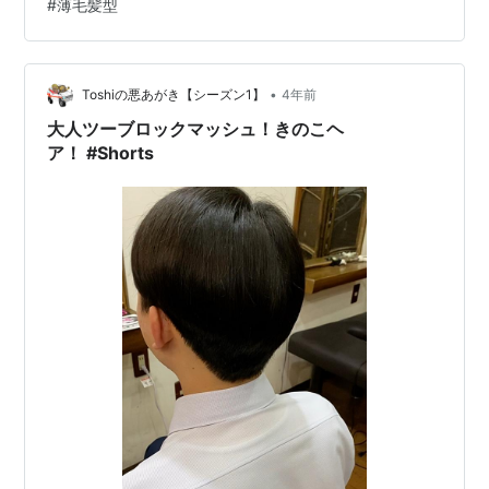
#
薄毛髪型
•
Toshiの悪あがき【シーズン1】
4年前
大人ツーブロックマッシュ！きのこヘ
ア！ #Shorts