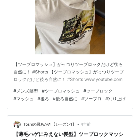
【ツーブロマッシュ】がっつりツーブロックだけど後ろ
自然に！ #Shorts 【ツーブロマッシュ】がっつりツーブ
ロックだけど後ろ自然に！ #Shorts www.youtube.com
#
メンズ髪型
#
ツーブロマッシュ
#
ツーブロック
#
マッシュ
#
後ろ
#
後ろ自然に
#
ツーブロ
#
刈り上げ
•
Toshiの悪あがき【シーズン1】
4年前
【薄毛ハゲにみえない髪型】ツーブロックマッシ