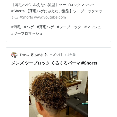
【薄毛ハゲにみえない髪型】ツーブロックマッシュ
#Shorts 【薄毛ハゲにみえない髪型】ツーブロックマッ
シュ #Shorts www.youtube.com
#
薄毛
#
ハゲ
#
薄毛ハゲ
#
ツーブロック
#
マッシュ
#
ツーブロマッシュ
•
Toshiの悪あがき【シーズン1】
4年前
メンズ ツーブロック くるくるパーマ #Shorts