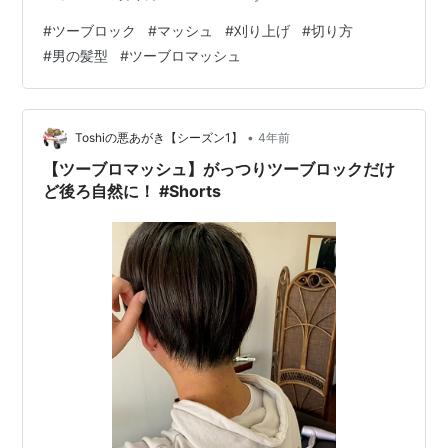
#
ツーブロック
#
マッシュ
#
刈り上げ
#
切り方
#
男の髪型
#
ツーブロマッシュ
•
Toshiの悪あがき【シーズン1】
4年前
【ツーブロマッシュ】がっつりツーブロックだけ
ど後ろ自然に！ #Shorts