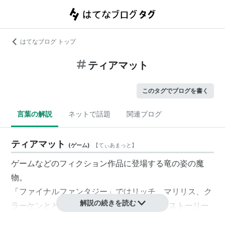
はてなブログ トップ
ティアマット
このタグでブログを書く
言葉の解説
ネットで話題
関連ブログ
ティアマット
(
ゲーム
)
【
てぃあまっと
】
ゲームなどのフィクション作品に登場する竜の姿の魔
物。
「ファイナルファンタジー」では
リッチ
、
マリリス
、
ク
解説の続きを読む
ラーケン
とともに4体のカオスの一角をなすストーリー
上重要なボス敵である。