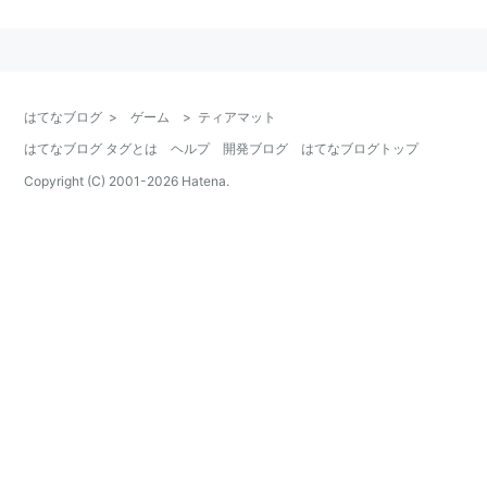
ファイナルファンタジーシリーズにおける登場作
品
はてなブログ
>
ゲーム
>
ティアマット
FF1
はてなブログ タグとは
ヘルプ
開発ブログ
はてなブログトップ
浮遊城のボス。倒すと風のクリスタルを解放できる。過
Copyright (C) 2001-
2026
Hatena.
去のカオス神殿でも戦う。
FF2
ラストダンジョン・パンデモニウムのとある宝箱でアイ
テムを守っている。
FF4TA
真月の深層部B5Fに登場。「ねっせん」など強力な攻撃
を使用する。
FF9