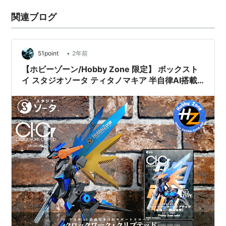
関連ブログ
•
51point
2年前
【ホビーゾーン/Hobby Zone 限定】 ボックスト
イ スタジオソータ ティタノマキア 半自律AI搭載
型多目的サポートドローン クロックワーク・クリ
プテッド 竜種・二脚成体型 ホビーゾーンカラー
レビュー