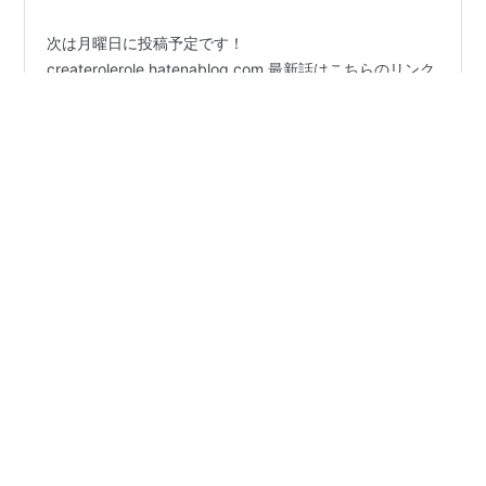
次は月曜日に投稿予定です！
createrolerole.hatenablog.com 最新話はこちらのリンク
からご確認ください。 キノコの解放戦線 カテゴリーの記
事一覧 - roleroleの創作広場 (hatenablog.com) アマゾン
Kindleインディーズで、無料でまとめ読み可能です！ 順
次整理・出版予定です。
#
漫画
#
オリジナル
#
4コマ
#
きのこ
https://amazon.co.jp/4%E3%82%B3%E3%83%9E-
#
ティンカーベル
%E3%82%AD%E3%83%8E%E3%82%B3%E3%81%AE%E
8%A7%A3%E6%94%BE%E6%88%A6%E7%B7%9A/dp/B
0DJJMTZ6B 読者登録いただけ…
•
横浜でわくわくしよう！
1年前
6/29(日)本番わくわくリポート２♪