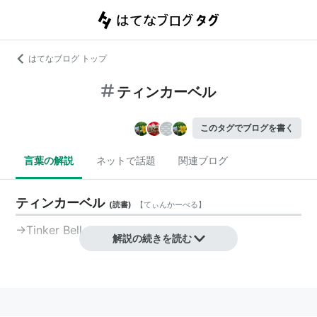
はてなブログ トップ
ティンカーベル
このタグでブログを書く
言葉の解説
ネットで話題
関連ブログ
ティンカーベル
(
読書
)
【
てぃんかーべる
】
→
Tinker Bell
解説の続きを読む