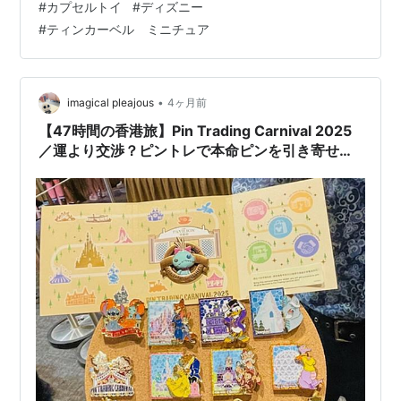
#
カプセルトイ
#
ディズニー
なかったりするティンカーベル、気になるものは確かめ
#
ティンカーベル ミニチュア
たい。 ★微笑むティンカー・ベル なにか、いいことを思
いついたみたい。 ★転んでしまったティンカー・ベル 予
定外の着地とも言う。 ★ティンカ…
•
imagical pleajous
4ヶ月前
【47時間の香港旅】Pin Trading Carnival 2025
／運より交渉？ピントレで本命ピンを引き寄せた
大逆転劇