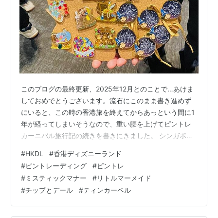
このブログの最終更新、2025年12月とのことで…あけま
しておめでとうございます。流石にこのまま書き進めず
にいると、この時の香港旅を終えてからあっという間に1
年が経ってしまいそうなので、重い腰を上げてピントレ
カーニバル旅行記の続きを書きにきました。 シンガポー
ルでのDisney Adventure就航開始でディズニークルーズ
#
HKDL
#
香港ディズニーランド
への興味関心が高まっているタイミングで、Disney
#
ピントレーディング
#
ピントレ
Fantasyのヨーロッパ航路旅行記も書きたいですしね…。
#
ミスティックマナー
#
リトルマーメイド
当選率は高いがお目当て入手は…なルーレット形式のゲ
#
チップとデール
#
ティンカーベル
ーム 1日目との違いと気付き ピントレ成立の可能性を左
右するのは… “神の手を持つ少女”が起こした奇跡 その
再…