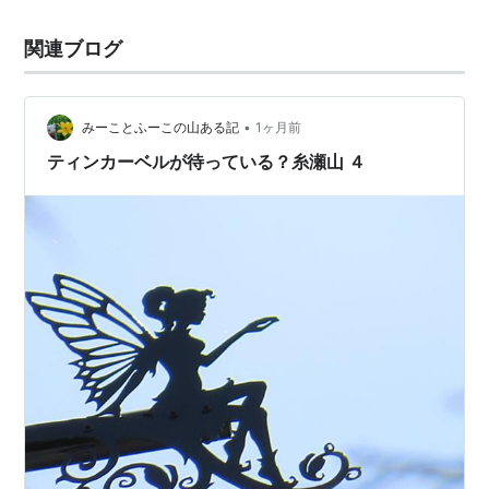
関連ブログ
•
みーことふーこの山ある記
1ヶ月前
ティンカーベルが待っている？糸瀬山 ４