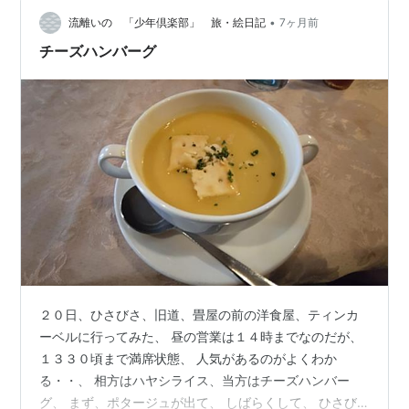
•
流離いの 「少年倶楽部」 旅・絵日記
7ヶ月前
チーズハンバーグ
２０日、ひさびさ、旧道、畳屋の前の洋食屋、ティンカ
ーベルに行ってみた、 昼の営業は１４時までなのだが、
１３３０頃まで満席状態、 人気があるのがよくわか
る・・、 相方はハヤシライス、当方はチーズハンバー
グ、 まず、ポタージュが出て、 しばらくして、 ひさび