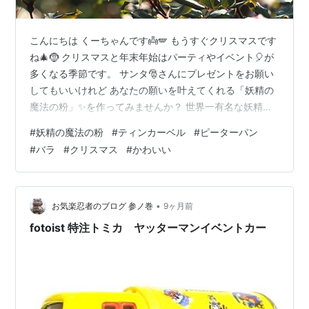
こんにちは くーちゃんです👼🪽 もうすぐクリスマスです
ね🎄🤶 クリスマスと年末年始はパーティやイベント🎈が
多くなる季節です。 サンタ🎅さんにプレゼントをお願い
してもいいけれど あなたの願いを叶えてくれる「妖精の
魔法の粉」✨を作ってみませんか？ 世界一有名な妖精🧚
といえばピーターパンのティンカーベルです。 ピーター
#
妖精の魔法の粉
#
ティンカーベル
#
ピーターパン
パンの物語の中ではティンカーベルが子供たちに魔法の
#
バラ
#
クリスマス
#
かわいい
粉をふりかけて 一緒に夜空を飛べるようにしてくれまし
た。🧚✨ 妖精たちはキラキラと輝く魔法の粉をふりかけ
て あなたの願いを叶えます。🌸 バラ園に行くと妖精の魔
法の粉が自動的にふりかけられますが バラの季節も終わ
•
お気楽忍者のブログ 参ノ巻
9ヶ月前
りに近づきお外は寒くてもう…
fotoist 特注トミカ ヤッターマンイベントカー