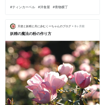
さ、まあまあ、ウマイ・・、 これにコーヒーがついて、
#
ティンカーベル
#
洋食屋
#
青物横丁
二人合わせて２２００エン、納得・・、 店舗はまったく
の昭和の作り・・、 店を出ると、はやくも夜の告知板が
掛けられている、 飲み放題がついて５０００エン、 一
•
度、試してみたい気になる・・・、
天使と妖精と共に歩むくーちゃんのブログ
8ヶ月前
妖精の魔法の粉の作り方