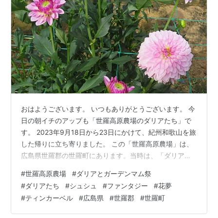
おはようございます。 いつもありがとうございます。 今
日の朝イチのアップも「世羅高原農場のダリアたち」で
す。 2023年9月18日から23日にかけて、紀州和歌山を旅
した帰りに立ち寄りました。 この「世羅高原農場」は、
広島県世羅郡の世羅町にあります。当時は、「ダリアと
ガーデンマム祭」の開催期間中でした。 咲いていた「ダ
#
世羅高原農場
#
ダリアとガーデンマム祭
リア」を中心に、アップしています。今回で、49回目の
#
ダリアたち
#
シュシュ
#
ファンタジー
#
花夢
掲載になります。 ランキング参加中花のある風景 ランキ
#
ティンカーベル
#
広島県
#
世羅郡
#
世羅町
ング参加中写真・カメラ