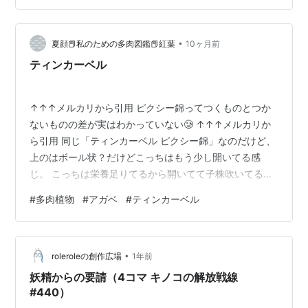
しいと思います（笑） おだてブタ（爆） ヤッターマンは
これまでに実写映画化されたりしてるけど、記念すべき
タイムボカンシリーズ…
•
夏顔📕私のための多肉図鑑📕紅葉
10ヶ月前
ティンカーベル
↑↑↑メルカリから引用 ピクシー錦ってつくものとつか
ないものの差が実はわかっていない🥲 ↑↑↑メルカリか
ら引用 同じ「ティンカーベル ピクシー錦」なのだけど、
上のはボール状？だけどこっちはもう少し開いてる感
じ。 こっちは栄養足りてるから開いてて子株吹いてるの
かしら ↑↑↑メルカリから引用 これはピクシー錦とつい
#
多肉植物
#
アガベ
#
ティンカーベル
てないもの でも斑入りだし錦って言えるん？とまあ、と
りあえず初心者の私にはよくわからないw 【2025年最
新】アガベ ティンカーベルの人気アイテム - メルカリ 保
•
険株が取れそうな方にすべきか形が締まってそうなもの
roleroleの創作広場
1年前
にすべきか、と悩んで今に至る なんか、この品種こんな
妖精からの要請（4コマ キノコの解放戦線
のだよーってのを正規の…
#440）