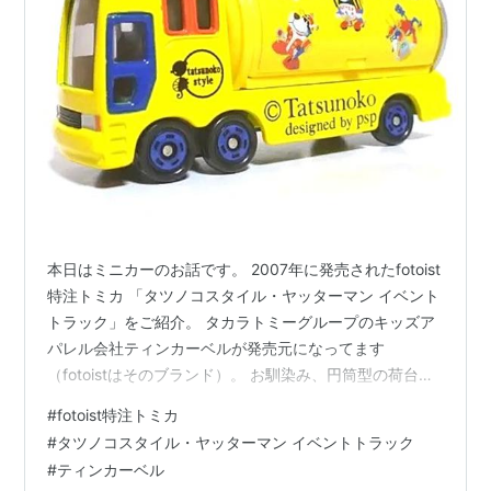
本日はミニカーのお話です。 2007年に発売されたfotoist
特注トミカ 「タツノコスタイル・ヤッターマン イベント
トラック」をご紹介。 タカラトミーグループのキッズア
パレル会社ティンカーベルが発売元になってます
（fotoistはそのブランド）。 お馴染み、円筒型の荷台を
持つイベントトラックをベースに、その荷台左にはヤッ
#
fotoist特注トミカ
ターワンをはじめとするヤッターメカがシールで表現さ
#
タツノコスタイル・ヤッターマン イベントトラック
れてます。 子供の頃、リアルタイムでヤッターマンを見
#
ティンカーベル
ていた管理人と同世代のおっさんにとってはきっと懐か