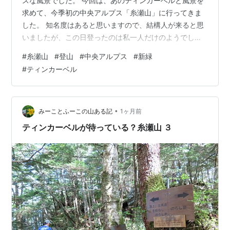
スな風景でした。 今回は、あのティンカーベルと風景を
求めて、今季初の中央アルプス「糸瀬山」に行ってきま
した。 知名度はあると思いますので、結構人が来ると思
いましたが、この日登ったのは私一人だけのようでし
た。 山行データですが、距離=8.4Km、獲得標高
#
糸瀬山
#
登山
#
中央アルプス
#
新緑
=1055mとなります。 登山道を入ると、植林地帯となり
#
ティンカーベル
ます。が、整備の行き届いた気持ちのいい道でした。 登
山道は、すぐに植林から自然林へ変わり、新緑を朝日が
照らします。 基本、ほぼ樹林帯となりますが、気持ちの
いい新緑の登山道です。 途中、苔ゾーンが現れますが、
•
みーことふーこの山ある記
1ヶ月前
こちらも綺麗な緑の苔で、山全体が清々…
ティンカーベルが待っている？糸瀬山 ３