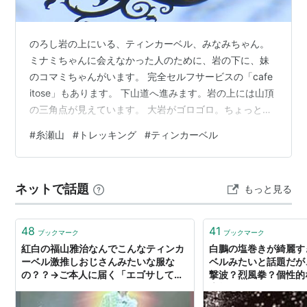
のろし岩の上にいる、ティンカーベル、みなみちゃん。
ミナミちゃんに会えなかった人のために、岩の下に、妹
のコマミちゃんがいます。 完全セルフサービスの「cafe
itose」もあります。 下山道へ進みます。岩の上には山頂
の三角点が見えています。 大岩がゴロゴロ。ちょっと不
思議な光景です。 「マタキテネ 糸せ山へ」の看板に見送
#
糸瀬山
#
トレッキング
#
ティンカーベル
られ下っていきます。 鐘のある、青ナギまで戻ってきま
した。 せっかくなので。 眼下には、ハート形の伊奈川ダ
ム湖。 南駒ケ岳、仙涯嶺。 行きは山に気をとられて気づ
ネットで話題
もっと見る
かなかったのですが、展望がよいのは下の斜面が崩落し
ているためだったのです。 登りが急登だった分、帰りは
激下りの連続。…
48
41
ブックマーク
ブックマーク
紅白の福山雅治なんでこんなティンカ
白鵬の塩巻きが綺麗す
ーベル激推しおじさんみたいな服な
ベルみたいと話題だが
の？？→ご本人に届く「エゴサして
撃波？烈風拳？個性的
た」
素敵