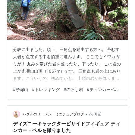
分岐に出ました。頂上、三角点を経由する方へ。 苔むす
大岩が点在する中を慎重に進みます。 ここでもイワカガ
ミが！ 丸みを帯びた岩を登ったり、下ったり。 この岩の
上が糸瀬山山頂（1867m）です。 三角点も岩の上にあり
ます。こういうの、初めてかも。 山頂の岩から降りま
す。 岩の上に三角点。 「のろし岩へ三〇米」の看板。
#
糸瀬山
#
トレッキング
#
のろし岩
#
ティンカーベル
正面の梯子のかかっている大岩が「のろし岩」のようで
す。 高さ８ｍ？の岩に長い梯子がかかっています。 梯子
を登る夫。ビビリの妻は梯子下で待機。 梯の先は、鎖が1
•
本あるだけ。またがって進むようです。めっちゃとがっ
ハグルのリーメントミニチュアブログ
2ヶ月前
てるし・・・。行かなくてよかった。岩の先端にあるの
ディズニーキャラクタービサイドフィギュア ティ
が、 噂のティンカーベル…
ンカー・ベルを撮りました