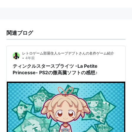
1996年にアーケードゲームとして登場。家庭用ゲーム
機にも移植された。
キャラクターデザインは藤ノ宮深森が担当。
アーケード版はWiiのバーチャルコンソールで配信され
関連ブログ
ている。
対応機種
レトロゲーム部屋住人ループデプトさんの名作ゲーム紹介
•
4年前
MVSシステム（オリジナルアーケード版）
ティンクルスタースプライツ -La Petite
NEOGEO版(
ASIN:B00014B0AE
)
Princesse- PS2の微高騰ソフトの感想♪
NEOGEO CD版(
ASIN:B00014B0A4
)
セガサターン版(
ASIN:B000069SRM
)
ドリームキャスト版(
ASIN:B00006LJRM
)
サウンドトラック
ティンクルスタースプライツ