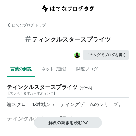
はてなブログ トップ
ティンクルスタースプライツ
このタグでブログを書く
言葉の解説
ネットで話題
関連ブログ
ティンクルスタースプライツ
(
ゲーム
)
【
てぃんくるすたーすぷらいつ
】
縦スクロール対戦シューティングゲームのシリーズ。
ティンクルスタースプライツ
解説の続きを読む
シリーズ第1作目で、開発・発売はADK。