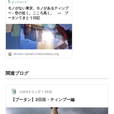
5
ブックマーク
モノがない東京、モノがあるティンプ
ー - 空の近く。こころ高く。 ― ブ
ータンてきとう日記
bhutan-tamako.hatenadiary.org
関連ブログ
•
メロウトリップ
2年前
【ブータン】2日目・ティンプー編