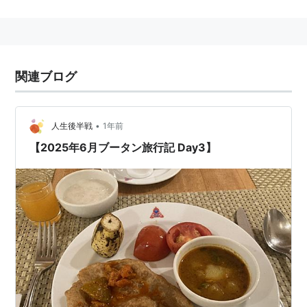
5万の都市
*1
に空港があったらその方がおかしいかもし
れないが。
なお、ブータンは「信号機のない国」として一部に有名
で、首都ティンプーにも信号機は存在しない（代わりに
関連ブログ
交通整理台がある）そうである。
*1
:
地域の人口としては98676人（2005年PHCBファク
•
人生後半戦
1年前
トシートより）になるらしい
【2025年6月ブータン旅行記 Day3】