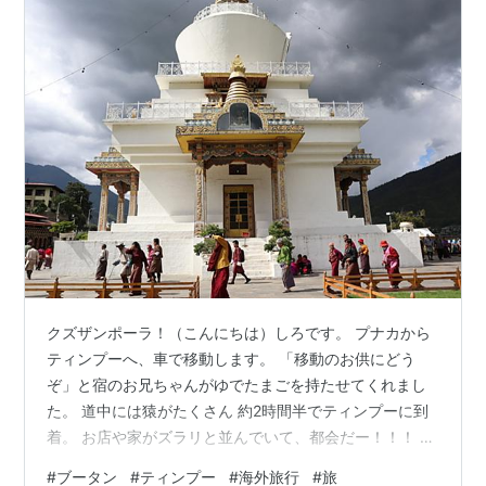
クズザンポーラ！（こんにちは）しろです。 プナカから
ティンプーへ、車で移動します。 「移動のお供にどう
ぞ」と宿のお兄ちゃんがゆでたまごを持たせてくれまし
た。 道中には猿がたくさん 約2時間半でティンプーに到
着。 お店や家がズラリと並んでいて、都会だー！！！ ブ
ータン様式で建設しないと、政府に完成した建物を壊さ
#
ブータン
#
ティンプー
#
海外旅行
#
旅