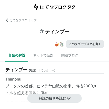
はてなブログ トップ
ティンプー
このタグでブログを書く
言葉の解説
ネットで話題
関連ブログ
ティンプー
(
地理
)
【
てぃんぷー
】
Thimphu
ブータンの首都。ヒマラヤ山脈の南東、海抜2000メー
トルを超える高地に所在。
解説の続きを読む
周辺には空港もないし、鉄道すらない。もっとも、人口