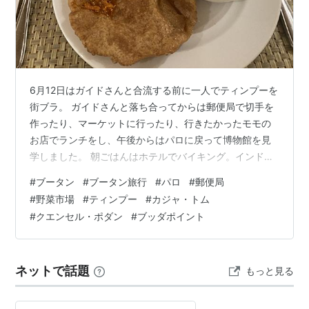
6月12日はガイドさんと合流する前に一人でティンプーを
街ブラ。 ガイドさんと落ち合ってからは郵便局で切手を
作ったり、マーケットに行ったり、行きたかったモモの
お店でランチをし、午後からはパロに戻って博物館を見
学しました。 朝ごはんはホテルでバイキング。インドや
ネパール系の宿泊客が多いので料理もダルスープとかプ
#
ブータン
#
ブータン旅行
#
パロ
#
郵便局
リが出てきます。 ガイドさんとの集合が9：30と遅めな
#
野菜市場
#
ティンプー
#
カジャ・トム
ので朝食後にカメラを片手に1人で街ブラ。学校の登校時
#
クエンセル・ポダン
#
ブッダポイント
間なので子供がいっぱいいます。 そこら中に落ちてる
（笑）犬。狂犬病が怖いのでなるべく目を合わせずに通
り過ぎます。 犬は沢山いるのに猫は見ないな〜と歩いて
ネットで話題
もっと見る
いたら子猫を発見！写真を撮ろうとし…