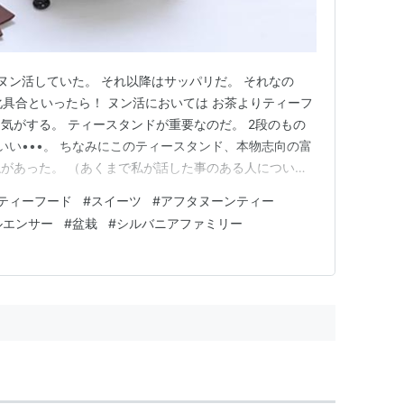
はヌン活していた。 それ以降はサッパリだ。 それなの
化具合といったら！ ヌン活においては お茶よりティーフ
気がする。 ティースタンドが重要なのだ。 2段のもの
いい•••。 ちなみにこのティースタンド、本物志向の富
があった。 （あくまで私が話した事のある人について
ると思われる）。 あの人達、横に広げたがる。 ティー
ティーフード
#
スイーツ
#
アフタヌーンティー
、 価値観が合わないんだと思う。 私は必ずしも面積を
ルエンサー
#
盆栽
#
シルバニアファミリー
だとは思…