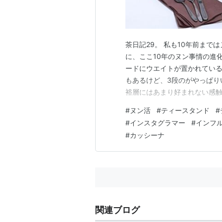
茶日記29。 私も10年前まで
に、ここ10年のヌン事情の進
ードにウエイトが置かれている
もあるけど、3段のがやっぱり
裕層にはあまり好まれない感触
であり、当てはまらない人もい
#
ヌン活
#
ティースタンド
#
スタンドは縦に積み上げるので
#
インスタグラマー
#
インフ
広くとって並べる事だけが素敵
#
カッシーナ
関連ブログ