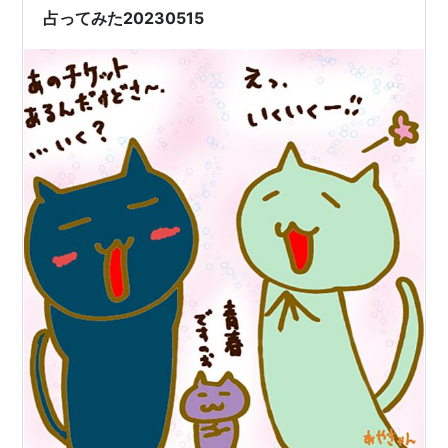
￣…
占ってみた20230515