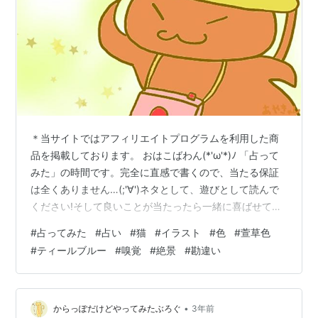
＊当サイトではアフィリエイトプログラムを利用した商
品を掲載しております。 おはこばわん(*'ω'*)ﾉ 「占って
みた」の時間です。完全に直感で書くので、当たる保証
は全くありません…(;'∀')ネタとして、遊びとして読んで
ください!そして良いことが当たったら一緒に喜ばせてく
ださい!! 完全なる遊びなので、この記事を朝🌞読んで今
#
占ってみた
#
占い
#
猫
#
イラスト
#
色
#
萱草色
日の運勢にするもよし夜 🌛読んで明日の運勢にするもよ
#
ティールブルー
#
嗅覚
#
絶景
#
勘違い
し来週、来月の…なんてのもありでご自由にして頂けれ
ばと考えています。 それではやってみよう('ω')ﾉ 次の２
色のうち、どちらかを選んでください。結果は下～～～
～～ 結果 ～～ 萱草色を選んだ方… 嗅覚が冴えそう(￣v
•
からっぽだけどやってみたぶろぐ
3年前