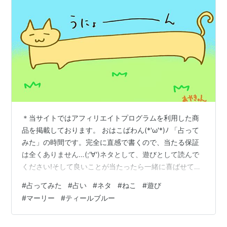
＊当サイトではアフィリエイトプログラムを利用した商
品を掲載しております。 おはこばわん(*'ω'*)ﾉ 「占って
みた」の時間です。完全に直感で書くので、当たる保証
は全くありません…(;'∀')ネタとして、遊びとして読んで
ください!そして良いことが当たったら一緒に喜ばせてく
ださい!! 完全なる遊びなので、この記事を夜に読んで明
#
占ってみた
#
占い
#
ネタ
#
ねこ
#
遊び
日の運勢にするもよし朝読んで今日の運勢にするもよし
#
マーリー
#
ティールブルー
来週、来月の…なんてのもありでご自由にして頂ければ
と考えています。 それではやってみよう('ω')ﾉ 次の２色