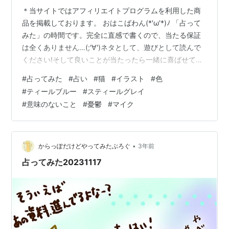
＊当サイトではアフィリエイトプログラムを利用した商
品を掲載しております。 おはこばわん(*'ω'*)ﾉ 「占って
みた」の時間です。完全に直感で書くので、当たる保証
は全くありません…(;'∀')ネタとして、遊びとして読んで
ください!そして良いことが当たったら一緒に喜ばせてく
ださい!! 完全なる遊びなので、この記事を朝🌞読んで今
#
占ってみた
#
占い
#
猫
#
イラスト
#
色
日の運勢にするもよし夜 🌛読んで明日の運勢にするもよ
#
ティールブルー
#
スティールグレイ
し来週、来月の…なんてのもありでご自由にして頂けれ
#
意味のないこと
#
憂鬱
#
マイク
ばと考えています。 それではやってみよう('ω')ﾉ 次の２
色のうち、どちらかを選んでください。結果は下～～ ～
～ 結果 ～～ ティールブルーを選んだ方… たまには意味
のな…
•
からっぽだけどやってみたぶろぐ
3年前
占ってみた20231117