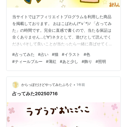
当サイトではアフィリエイトプログラムを利用した商品
を掲載しております。 おはこばわん(*′v`*)ﾉ 「占ってみ
た」の時間です。完全に直感で書くので、当たる保証は
全くありません…(;'∀')ネタとして、遊びとして読んでく
ださい!そして良いことが当たったら一緒に喜ばせてくだ
さい!! 完全なる遊びなので、この記事を朝🌞読んで今日
#
占ってみた
#
占い
#
猫
#
イラスト
#
色
の運勢にするもよし夜 🌛読んで明日の運勢にするもよし
#
ティールブルー
#
薄紅
#
あと少し
#
飾り
#
照明
来週、来月の…なんてのもありでご自由にして頂ければ
と考えています。 それではやってみよう('ω')ﾉ 次の２色
のうち、どちらかを選んでください。結果は下～ ～～ 結
果 ～～ ティールブルーを選んだ方… あと少しやってみる
•
からっぽだけどやってみたぶろぐ
1年前
と…
占ってみた20250716