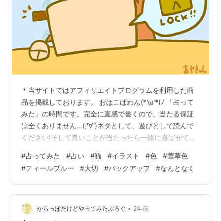
＊当サイトではアフィリエイトプログラムを利用した商
品を掲載しております。 おはこばわん(*'ω'*)ﾉ 「占って
みた」の時間です。完全に直感で書くので、当たる保証
は全くありません…(;'∀')ネタとして、遊びとして読んで
ください!そして良いことが当たったら一緒に喜ばせてく
ださい!! 完全なる遊びなので、この記事を朝🌞読んで今
#
占ってみた
#
占い
#
猫
#
イラスト
#
色
#
萱草色
日の運勢にするもよし夜 🌛読んで明日の運勢にするもよ
#
ティールブルー
#
大切
#
バックアップ
#
なんとなく
し来週、来月の…なんてのもありでご自由にして頂けれ
ばと考えています。 それではやってみよう('ω')ﾉ 次の２
色のうち、どちらかを選んでください。結果は下～ ～～
結果 ～～ 萱草色を選んだ方… 大切なものの管理をしっか
•
からっぽだけどやってみたぶろぐ
2年前
り…