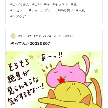
ださい!! 完全なる遊びなので、この記事を朝🌞読んで今
#
占ってみた
#
占い
#
猫
#
イラスト
#
色
日の運勢にするもよし夜 🌛読んで明日の運勢にするもよ
#
ラセット
#
ティールブルー
#
締め切り
#
人気
し来週、来月の…なんてのもありでご自由にして頂けれ
#
ヘアケア
ばと考えています。 それではやってみよう('ω')ﾉ 次の２
色のうち、どちらかを選んでください。結果は下～～～
～～ 結果 ～～ ラセットを選んだ方… 締め切りに気を付
けま…
•
からっぽだけどやってみたぶろぐ
3年前
占ってみた20230807