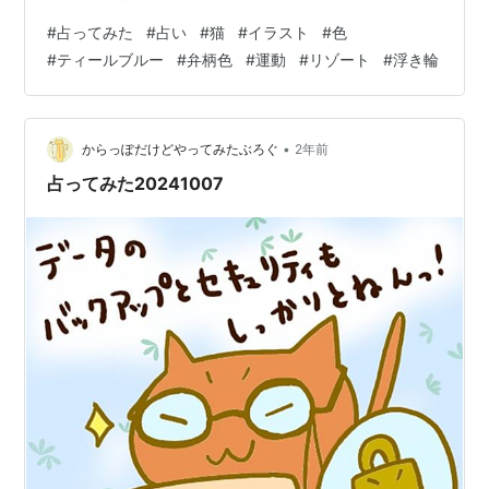
ださい!! 完全なる遊びなので、この記事を朝🌞読んで今
#
占ってみた
#
占い
#
猫
#
イラスト
#
色
日の運勢にするもよし夜 🌛読んで明日の運勢にするもよ
#
ティールブルー
#
弁柄色
#
運動
#
リゾート
#
浮き輪
し来週、来月の…なんてのもありでご自由にして頂けれ
ばと考えています。 それではやってみよう('ω')ﾉ 次の２
色のうち、どちらかを選んでください。結果は下～ ～～
結果 ～～ ティールブルーを選んだ方… 軽い運動ですっき
•
からっぽだけどやってみたぶろぐ
2年前
り…
占ってみた20241007