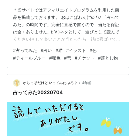
＊当サイトではアフィリエイトプログラムを利用した商
品を掲載しております。 おはこばわん(*'ω'*)ﾉ 「占って
みた」の時間です。完全に直感で書くので、当たる保証
は全くありません…(;'∀')ネタとして、遊びとして読んで
ください!そして良いことが当たったら一緒に喜ばせてく
ださい!! 完全なる遊びなので、この記事を朝🌞読んで今
#
占ってみた
#
占い
#
猫
#
イラスト
#
色
日の運勢にするもよし夜 🌛読んで明日の運勢にするもよ
#
ティールブルー
#
秘色
#
恋
#
チケット
#
落とし物
し来週、来月の…なんてのもありでご自由にして頂けれ
ばと考えています。 それではやってみよう('ω')ﾉ 次の２
色のうち、どちらかを選んでください。結果は下～～～
～～ 結果 ～～ ティールブルーを選んだ方… 恋に進展が
•
からっぽだけどやってみたぶろぐ
4年前
ある…
占ってみた20220704