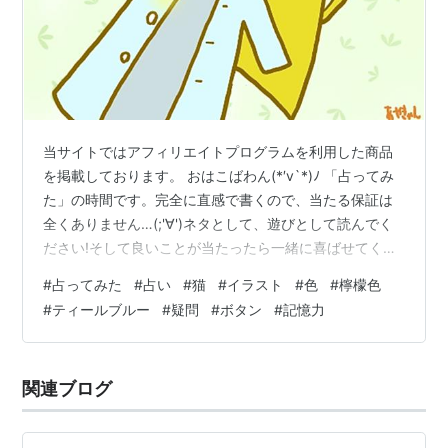
当サイトではアフィリエイトプログラムを利用した商品
を掲載しております。 おはこばわん(*′v`*)ﾉ 「占ってみ
た」の時間です。完全に直感で書くので、当たる保証は
全くありません…(;'∀')ネタとして、遊びとして読んでく
ださい!そして良いことが当たったら一緒に喜ばせてくだ
さい!! 完全なる遊びなので、この記事を朝🌞読んで今日
#
占ってみた
#
占い
#
猫
#
イラスト
#
色
#
檸檬色
の運勢にするもよし夜 🌛読んで明日の運勢にするもよし
#
ティールブルー
#
疑問
#
ボタン
#
記憶力
来週、来月の…なんてのもありでご自由にして頂ければ
と考えています。 それではやってみよう('ω')ﾉ 次の２色
のうち、どちらかを選んでください。結果は下～ ～～ 結
関連ブログ
果 ～～ 檸檬色を選んだ方… 疑問を解決出来そう＼(^o^…