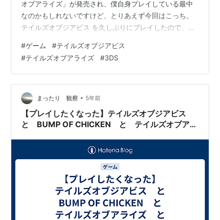
オブアライズ」が発売され、僕自身プレイしている最中
ラムダス : 三戸耕三
なのかもしれないですけど、とりあえず今回はこっち。
テイルズオブジアビス を久しぶりにプレイしたので、そ
ピオニー : 山崎たくみ
の感想。 プレイした感想 因みにPS2版と3DS版で発売さ
ネフリー : 鈴木麻里子
#
ゲーム
#
テイルズオブジアビス
れているけど、今回は3DS版にてプレイ。 プレイしてみ
老マクガヴァン : 後藤史彦
#
テイルズオブアライズ
#
3DS
て感じたのは 感情がぐちゃぐちゃになる位 感情がいっそ
モース : 大矢兼臣
がしいRPG ・テイルズオブアライズが発売されるまでち
テオドーロ : 岡和男
ょっと時間があってプレイしたけど、プレイして良かっ
た ↑ テイルズを感じることが出来た ・ストーリーが凄く
•
まったり 観察
5年前
トリトハイム : 木村雅史
重めで、…
【プレイしたくなった】テイルズオブジアビス
ハイマン : 白石稔
と BUMP OF CHICKEN と テイルズオブアラ
パメラ : 荒木香恵
イズ と
イエモン : 茶風林
スピノザ : 中博史
ヘンケン : 大西健晴
キャシー : 瀧本富士子
ノエル : 中村千絵
ノワール : まるたまり