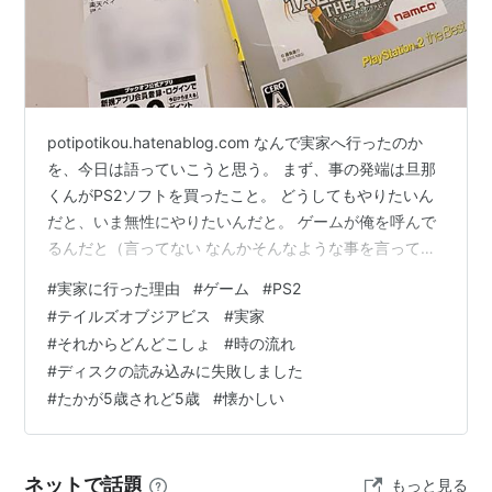
副監督：佐藤照雄
シリーズ構成：面出明美
キャラクターデザイン：菱沼義仁
モンスター・メカニカルデザイン：石垣純哉
potipotikou.hatenablog.com なんで実家へ行ったのか
美術監督：池田繁美
を、今日は語っていこうと思う。 まず、事の発端は旦那
色彩設計：赤間三佐子
くんがPS2ソフトを買ったこと。 どうしてもやりたいん
撮影監督：小川滋見
だと、いま無性にやりたいんだと。 ゲームが俺を呼んで
CG：小森稲穂、福士直也
るんだと（言ってない なんかそんなような事を言っては
編集：鶴渕友彰
買ったテイルズ オブ ジ アビス。 ぶっちゃけ最初はこれ
#
実家に行った理由
#
ゲーム
#
PS2
のDS版を探してたんだけど。 せっかく本体があるって言
音響監督：木村絵理子
#
テイルズオブジアビス
#
実家
うのに残念な話。 4,000円～6,000円くらいにまで高騰
音楽：桜庭統
#
それからどんどこしょ
#
時の流れ
しちゃってたの。 旦那くんも、さすがに昔のゲームに何
製作：サンライズ、バンダイビジュアル、バンダイ
#
ディスクの読み込みに失敗しました
千円もかけるのは気が引けるみたいで。 一旦、諦める方
ナムコゲームス、毎日放送
#
たかが5歳されど5歳
#
懐かしい
向にベクトルが向いたんだけど。 やりたい…
キャスト
ネットで話題
もっと見る