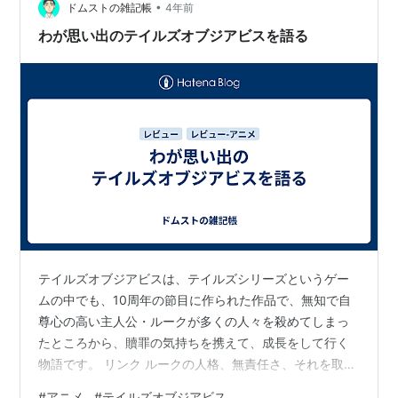
•
ドムストの雑記帳
4年前
「預言（スコア）」なのであった。
わが思い出のテイルズオブジアビスを語る
戦闘システム
「テイルズオブシンフォニア」のML-LMBS(マルチライ
ン・リニアモーションバトル)を純粋に進化させたFR-
LMBS(フレックスレンジ・リニアモーションバトル)。
シンフォニアの時に「フィールドを自由に動き回りた
い！」「横にしか移動できないのはおかしい！」とよく
言われていたが、その要望通り自由に動きまわれるよう
になっている。
テイルズオブジアビスは、テイルズシリーズというゲー
キャスト
ムの中でも、10周年の節目に作られた作品で、無知で自
尊心の高い主人公・ルークが多くの人々を殺めてしまっ
ルーク・フォン・ファブレ
: 鈴木千尋
たところから、贖罪の気持ちを携えて、成長をして行く
ティア・グランツ
: ゆかな
物語です。 リンク ルークの人格、無責任さ、それを取り
ジェイド・カーティス : 子安武人
巻くパーティーメンバーの冷たい態度などが相まって、
#
アニメ
#
テイルズオブジアビス