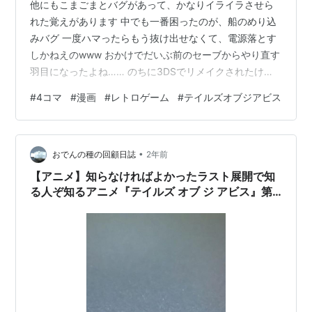
他にもこまごまとバグがあって、かなりイライラさせら
BUMP OF CHICKENの「カルマ」。
れた覚えがあります 中でも一番困ったのが、船のめり込
みバグ 一度ハマったらもう抜け出せなくて、電源落とす
しかねえのwww おかけでだいぶ前のセーブからやり直す
2011年6月30日にはニンテンドー3DS版が発売された。
羽目になったよね…… のちに3DSでリメイクされたけ
3DS版は3D立体視に対応し、PS2版で問題となってい
ど、バグは修正されてたらしい まあ、さすがに再プレイ
#
4コマ
#
漫画
#
レトロゲーム
#
テイルズオブジアビス
たバグの修正やロード時間の短縮がなされている。
はしなかったけど!! 面白かったから、いつかまたやって
みたくはある ランキング参加中ゲーム日記 ランキング参
製品情報
加中タイトル
•
おでんの種の回顧日誌
2年前
機種 ： プレイステーション2 / ニンテンドー3DS
【アニメ】知らなければよかったラスト展開で知
発売日 ： 2005年12月15日 / 2011年6月30日
る人ぞ知るアニメ『テイルズ オブ ジ アビス』第
25話＆第26話期間限定公開中。
価格 ： 7,140円(税込) / 6,090円（税込）
発売元 ： ナムコ / バンダイナムコゲームス
開発元 ： ナムコ・テイルズスタジオ
ジャンル ： 生まれた意味を知るRPG
物語