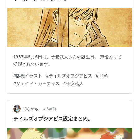
この商品を含むブログ (42件) を見る
1967年5月5日は、子安武人さんの誕生日。 声優として
活躍されています。
#
版権イラスト
#
テイルズオブジアビス
#
TOA
#
ジェイド・カーティス
#
子安武人
•
るなめも。
6年前
テイルズオブジアビス設定まとめ。