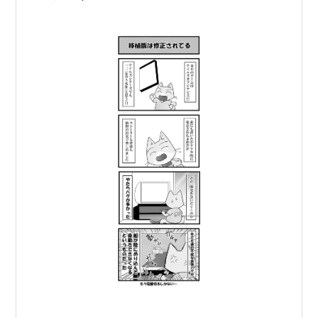
主題歌
オープニングテーマ「カルマ」
歌：BUMP OF CHICKEN
エンディングテーマ「冒険彗星」
歌：榎本くるみ
*
リスト
：リスト::アニメ作品//タイトル/た行 リスト::
アニメ作品//2008年 リスト::アニメ作品//2クール
テイルズオブジアビス
(
ゲーム
)
【
ているずおぶじあびす
】
ナムコ（現・バンダイナムコゲームス）より2005年12
月15日発売されたプレイステーション2用RPG。
テイルズオブシリーズの本編第8作目。
キャラクターデザインは藤島康介。テーマソングは