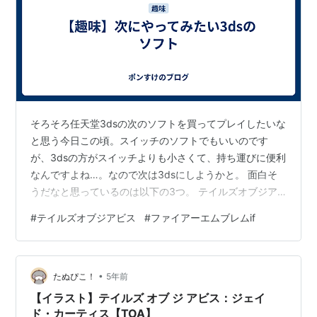
発売日:
2007/06/28
メディア:
Video Game
購入
: 5人
クリック
: 40回
この商品を含むブログ (31件) を見る
テイルズ オブ ジ アビス 特典｢ド
ラマチックCD｣付
そろそろ任天堂3dsの次のソフトを買ってプレイしたいな
出版社/メーカー:
バンダイナムコゲー
と思う今日この頃。スイッチのソフトでもいいのです
ムス
が、3dsの方がスイッチよりも小さくて、持ち運びに便利
メディア:
Video Game
なんですよね…。なので次は3dsにしようかと。 面白そ
購入
: 1人
クリック
: 5回
うだなと思っているのは以下の3つ。 テイルズオブジア
この商品を含むブログを見る
ビス（アクションRPG）⇒ テイルズ10周年記念作品とい
#
テイルズオブジアビス
#
ファイアーエムブレムif
うこともあり、バンダイが力を入れた作品らしく、人気
テイルズ オブ ジ アビス - 3DS
が高いようです。ディスティニーとファンタジアしかや
出版社/メーカー:
バンダイナムコゲー
ったことは無いのですが、久しぶりにテイルズをプレイ
ムス
•
するのも良さそうです。 ファイアーエムブレムif（シミ
たぬぴこ！
5年前
発売日:
2011/06/30
ュレーション）⇒ 私が大好きなシリーズで唯一未プレイ
【イラスト】テイルズ オブ ジ アビス：ジェイ
メディア:
Video Game
の作品。ただ、エコーズ⇒風…
ド・カーティス【TOA】
購入
: 17人
クリック
: 63回