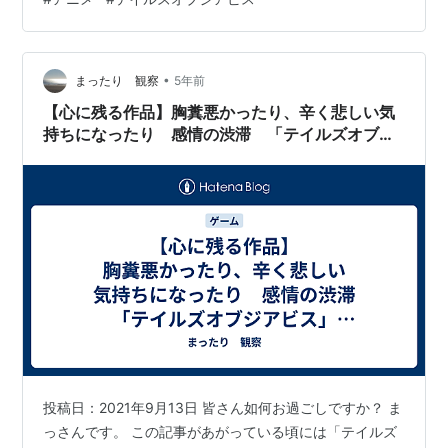
ストーリー序盤のギスギスした関係はRPGの中でも群を
アニス・タトリン
: 桃井はるこ
抜いております。 最近では、Vtuberの大空スバルが配信
ナタリア・L・K・ランバルディア
: 根谷美智子
し「軽い気持ちで手を出したら激重だった」と感想を述
ガイ・セシル : 松本保典
•
べるほど、重いストーリーです。 その一方で、不器用な
まったり 観察
5年前
ミュウ : 丸山美紀
がらも成長していこうとするルークと、重い出生の秘密
【心に残る作品】胸糞悪かったり、辛く悲しい気
ヴァン・グランツ : 中田譲治
や、その因縁の全貌をまるごと歌詞…
持ちになったり 感情の渋滞 「テイルズオブジ
アビス」（3DS）
イオン : 大谷育江
アッシュ : 鈴木千尋
ラルゴ : 玄田哲章
ディスト : 矢尾一樹
シンク : 大谷育江
リグレット : 伊藤美紀
アリエッタ : 雪野五月
ローレライ : 細井治
インゴベルト : 長克巳
投稿日：2021年9月13日 皆さん如何お過ごしですか？ ま
ファブレ公爵 : 楠見尚己
っさんです。 この記事があがっている頃には「テイルズ
シュザンヌ : 堀越真己