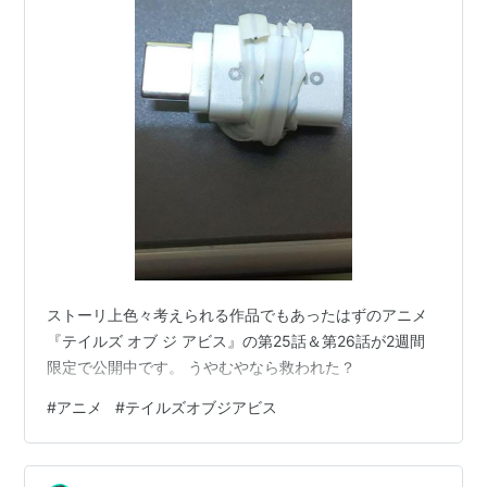
今より2000年の昔。第七音素（
セブンスフォニ
ム
）の発見により、惑星の誕生から消滅に至る未
来までを記した「星の記憶」の存在が確認され
た。
そして星の記憶を巡って、惑星
オールドラント
の
戦乱の時代が始まる。
長きに渡る戦いは大地を疲弊させ、毒を含む障気
を生み出した。人々は、星の記憶を読み取る音律
士
ユリア・ジュエ
の預言に従い、滅亡を回避する
ストーリ上色々考えられる作品でもあったはずのアニメ
ために、大地深くに障気を封じ込めた。
『テイルズ オブ ジ アビス』の第25話＆第26話が2週間
時は流れて、現代。
限定で公開中です。 うやむやなら救われた？
世界は
キムラスカ・ランバルディア
王国と
マルク
ト
帝国の二大国に分割され、危うい平和の均衡を
#
アニメ
#
テイルズオブジアビス
保っていた。だが本当に人々の心を支配していた
のは、両国の王ではなく、ユリアの教えを守護す
るローレライ教団によって、世界に発せられる