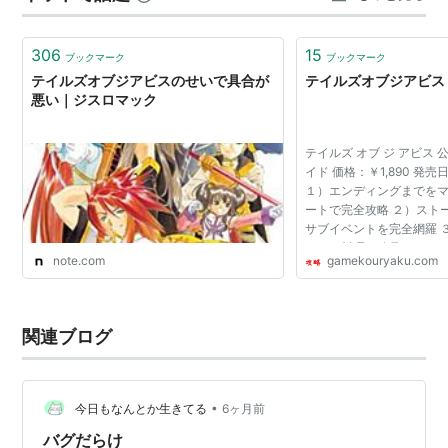
ルーク・フォン・ファブレ：鈴木千尋
ティア・グランツ：ゆかな
306
15
ジェイド・カーティス：子安武人
ブックマーク
ブックマーク
テイルズオブジアビスのせいで具合が
テイルズオブジアビス
アニス・タトリン
：桃井はるこ
悪い｜ジスロマック
ガイ・セシル：松本保典
ナタリア・L・K・ランバルディア：根谷美智子
テイルズ オブ ジ アビス
イド 価格：￥1,890 発売日：
ミュウ：丸山美紀
１）エンディングまでを
ヴァン・グランツ：中田譲治
ートで完全攻略 ２）スト
サブイベントを完全網羅 
イオン：小林由美子
ミー、料理、称号etc、
ピオニー九世：山崎たくみ
note.com
gamekouryaku.com
４）アビスの世界観、用
掲載！！
鮮血のアッシュ：鈴木千尋
魔弾のリグレット：伊藤美紀
関連ブログ
妖獣のアリエッタ：雪野五月
死神ディスト：矢尾一樹
烈風のシンク：小林由美子
•
今日もなんとか生きてる
6ヶ月前
黒獅子ラルゴ：玄田哲章
バグだらけ