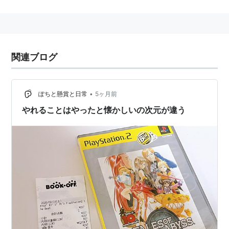
放送局・放送日時
毎日放送（MBS）：2008年10月4日〜2009年3月28
日 毎週土曜25:55〜26:25
中部日本放送（CBC）：2008年10月4日〜2009年3
関連ブログ
月28日 毎週土曜26:40〜27:10
TOKYO MX：2008年10月3日〜2009年3月27日 毎
週金曜21:00〜21:30
•
ぽちと懸賞と日常
5ヶ月前
BS11デジタル：2008年10月31日〜2009年4月24日
やれることはやったと懐かしいの次元が違う
毎週金曜23:00〜23:30
アニマックス：2008年11月3日〜2009年5月11日 毎
週月曜19:00〜19:30
スタッフ
原作：「テイルズオブジアビス」（バンダイナムコ
ゲームス）
監督：こだま兼嗣