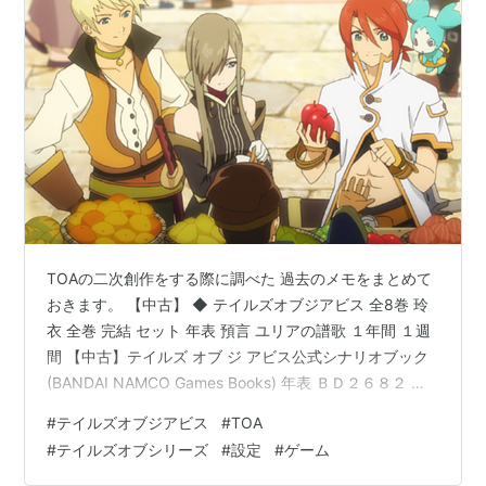
TOAの二次創作をする際に調べた 過去のメモをまとめて
おきます。 【中古】 ◆ テイルズオブジアビス 全8巻 玲
衣 全巻 完結 セット 年表 預言 ユリアの譜歌 １年間 １週
間 【中古】テイルズ オブ ジ アビス公式シナリオブック
(BANDAI NAMCO Games Books) 年表 ＢＤ２６８２ プ
ラネットストーム完成ＢＤ２６９３ ユリア・ジュエ誕生
#
テイルズオブジアビス
#
TOA
ＢＤ２６９５ サザンクロス、第七音素発見ＢＤ２６９９
#
テイルズオブシリーズ
#
設定
#
ゲーム
譜術戦争勃発ＢＤ２７０７ ユリア、プラネットストーム