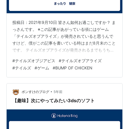
ヨーク : 渋谷茂
ウルシー : 巻島直樹
ネビリム : 鈴木麻里子
投稿日：2021年9月10日 皆さん如何お過ごしですか？ ま
っさんです。 ※この記事があがっている頃にはゲーム
商品
「テイルズオブアライズ」が発売されていると思うんで
すけど、僕がこの記事を書いている時はまだ8月末のこと
です。 テイルズオブアライズが発売されるまでもうちょ
テイルズ オブ ジ アビス
っと期間があったので、家に置いてあった3DS版の「テ
出版社/メーカー:
ナムコ
#
テイルズオブジアビス
#
テイルズオブアライズ
イルズオブジアビス」を久しぶりにプレイしてみること
発売日:
2005/12/15
#
テイルズ
#
ゲーム
#
BUMP OF CHICKEN
メディア:
Video Game
にしました。 この記事を書いている頃にはテイルズオブ
購入
: 2人
クリック
: 52回
ジアビスをプレイしている時、物語は中盤ちょい過ぎで
この商品を含むブログ (229件) を見る
アライズが発売されるまでに何とかクリアできるのか
な？って感じ ホントにたまたまジアビスをプレイして
•
ポンすけのブログ
5年前
て、数日経ったらヤフーニュースのト…
【趣味】次にやってみたい3dsのソフト
テイルズ オブ ジ アビス
PlayStation 2 the Best
出版社/メーカー:
ナムコ