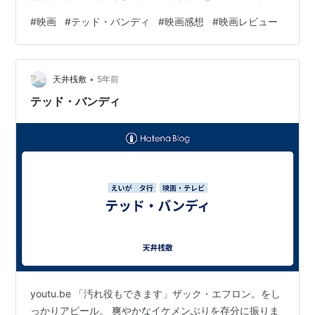
は、認知心理学や社会心理学での様々な観察者効果の一
#
映画
#
テッド・バンディ
#
映画感想
#
映画レビュー
種であり、非常に基本的な統計学的な誤り、社会的帰属
の誤り、記憶の誤り（虚偽記憶）など人間が犯しやすい
問題である。転じて認知バイアスは、事例証拠や法的証
•
拠の信頼性を大きく歪める。 -wikipediaより引用 ようす
天井桟敷
5年前
るに 人間は自分の自覚のない思い込みによって受け取り
テッド・バンディ
方を変えてし…
youtu.be 「汚れ役もできます」ザック・エフロン。をし
っかりアピール。 爽やかなイケメンぶりを存分に振りま