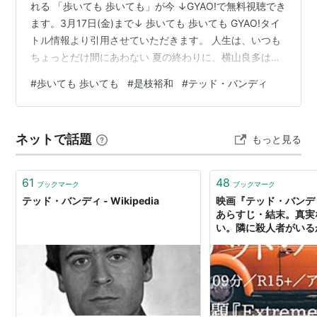
れる 「歩いても 歩いても」が今 ↓GYAO!で無料視聴でき
ます。3月17日(金)まで↓ 歩いても 歩いても GYAO!タイ
トル情報より引用させていただきます。 人生は、いつも
ちょっとだけ間にあわない 夏の終わりに、横山良多は妻
と息子を連れて実家を訪れた。開業医だった父とそりの
#
歩いても 歩いても
#
是枝裕和
#
テッド・バンディ
あわない良多は失業中のこともあり、ひさびさの帰郷も
気が重い。明るい姉の一家も来て、横山家には久しぶり
に笑い声が響く。得意料理をつぎつぎにこしらえる母
ネットで話題
もっと見る
と、相変わらず家長としての威厳にこだわる父。ありふ
れた家族の風景だが、今日は15年前に亡くなった横山家
の長男の命日だった………
61
48
ブックマーク
ブックマーク
テッド・バンディ - Wikipedia
映画『テッド・バンデ
あらすじ・結末。真実
い。隣に殺人者がいる