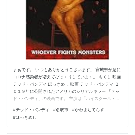
まぁです。 いつもありがとうございます。 宮城県が急に
コロナ感染者が増えてびっくりしています。 もくじ 映画
テッド・バンディ ほっきめし 映画 テッド・バンディ ２
０１９年に公開されたアメリカのシリアルキラー 「テッ
ド・バンディ」の映画です。 主演は「ハイスクール・ミ
ュージカル」「ヘアースプレー」 「グレーティスト・シ
#
テッド・バンディ
#
名取市
#
かわまちてらす
ョーマン」などに出演のザックエフロン。 eiga.com シ
#
ほっきめし
リアルキラーとは、異常な心理状態の下、殺人を繰り返
す人。 人を丸め込むのが得意で魅力のある頭のいい人だ
ったみたいです、 テッド・バンディという人は。 実際、