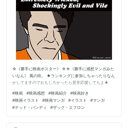
☆《勝手に映画ポスター》 ☆☆《勝手に感想マンガみた
いなん》 風の街。 ★ランキングに参加しちゃったりなん
かしてますのでおもしろかったら是非応援してちよ★
#
映画
#
映画感想
#
映画紹介
#
映画好き
#
映画イラスト
#
映画マンガ
#
イラスト
#
マンガ
#
テッド・バンディ
#
ザック・エフロン