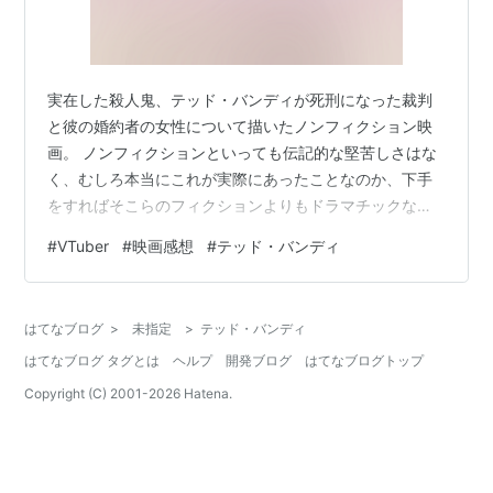
実在した殺人鬼、テッド・バンディが死刑になった裁判
と彼の婚約者の女性について描いたノンフィクション映
画。 ノンフィクションといっても伝記的な堅苦しさはな
く、むしろ本当にこれが実際にあったことなのか、下手
をすればそこらのフィクションよりもドラマチックな作
品だった。 すごかったのはその演出で、裁判やニュー
#
VTuber
#
映画感想
#
テッド・バンディ
ス、会見のシーンではおそらく当時の実際の映像を使っ
たカットをたびたび挟んでいくことで観客にこれが事実
であることを再認識させてくれる。それから、時系列を
はてなブログ
>
未指定
>
テッド・バンディ
操作したり、別々の場所でのカットやSEを効果的に入れ
はてなブログ タグとは
ヘルプ
開発ブログ
はてなブログトップ
替えたりすることで登場人物たちの置かれた状況と心情
を描写するのも面白かった。 詳細は書かないけど…
Copyright (C) 2001-
2026
Hatena.