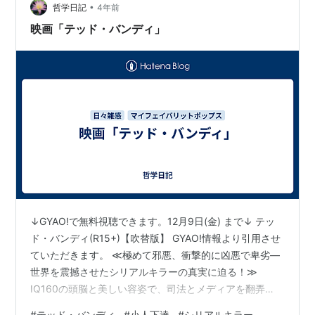
•
哲学日記
4年前
映画「テッド・バンディ」
↓GYAO!で無料視聴できます。12月9日(金) まで↓ テッ
ド・バンディ(R15+)【吹替版】 GYAO!情報より引用させ
ていただきます。 ≪極めて邪悪、衝撃的に凶悪で卑劣―
世界を震撼させたシリアルキラーの真実に迫る！≫
IQ160の頭脳と美しい容姿で、司法とメディアを翻弄
し、”シリアルキラー”の語源となった稀代の殺人鬼テッ
#
テッド・バンディ
#
小人下達
#
シリアルキラー