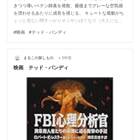
きつつ薄いペテン師臭を発散、最後までグレーな空気感
を漂わせるあたりに成長を感じる。 キュートな風貌がち
ょっと見ない間すっかりオジサンぽくなり（大人になっ
た？）、この先マット・ディロンやロブ・ロウのような
#
映画
#
テッド・バンディ
演じにくさを払拭し迷うことなくつき進んでほしいと願
うばかり。 長いまつ毛に甘い名残りあり。
•
まるこの探しもの
5年前
映画 テッド・バンディ