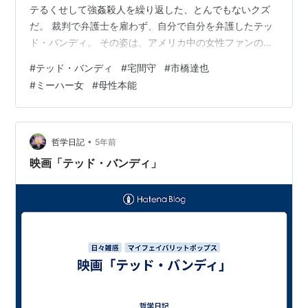
テるくせして強姦殺人を繰り返した、とんでもないクズ
だ。 裁判で弁護士を雇わず、自分で自分を弁護したテッ
ド・バンディ。 その姿は、アメリカ中の女性ファンの心
をつかみ、ファンレターが次から次へと送られてきた。
#
テッド・バンディ
#
宅間守
#
市橋達也
獄中結婚までしているというから驚きだ。 獄中結婚で思
#
ミーハー女
#
母性本能
い出したけど、宅間守も獄中結婚してる。 獄中結婚だけ
でなく、合計で５回も結婚してるから驚きだ。 Why
Japanese Women? どうしてこんなクズと結婚する？ こ
いつよりはるかにマシな男が、たくさんいるだろ。
•
哲学日記
5年前
www…
映画「テッド・バンディ」