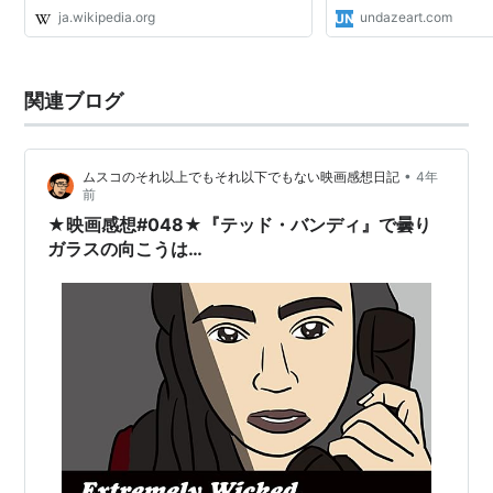
ja.wikipedia.org
undazeart.com
関連ブログ
•
ムスコのそれ以上でもそれ以下でもない映画感想日記
4年
前
★映画感想#048★『テッド・バンディ』で曇り
ガラスの向こうは…