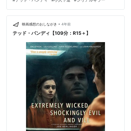
ド・バンディ。被害者は30人以上とされ、3度の死刑判
決を受けるが無罪を主張。そんな彼の裏側を唯一殺され
なかった恋人の視点を通して描き、観客を予測不可能な
•
迷宮に誘い込んでいく。…… 1969年、ワシントン州シア
映画感想のおしながき
4年前
トル。テッド・バンディ（ザック・エフロン）とシング
テッド・バンディ【109分：R15＋】
ルマザーののリ…