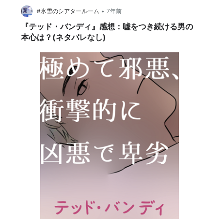
本当に法廷に女性ファンが駆け付けていたそうです。 こ
•
#氷雪のシアタールーム
7年前
の映画は恋…
『テッド・バンディ』感想：嘘をつき続ける男の
本心は？(ネタバレなし)