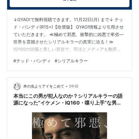
↓GYAO!で無料視聴できます。11月22日(月) まで↓ テッ
ド・バンディ(R15+)【吹替版】 GYAO!情報より引用させ
ていただきます。 ≪極めて邪悪、衝撃的に凶悪で卑劣―
世界を震撼させたシリアルキラーの真実に迫る！≫
IQ160の頭脳と美しい容姿で、司法とメディアを翻弄
し、”シリアルキラー”の語源となった稀代の殺人鬼テッ
#
テッド・バンディ
#
シリアルキラー
ド・バンディ。被害者は30人以上とされ、3度の死刑判
決を受けるが無罪を主張。そんな彼の裏側を唯一殺され
なかった恋人の視点を通して描き、観客を予測不可能な
•
迷宮に誘い込んでいく。…… 1969年、ワシントン州シア
本の虫よりアイをこめて
5年前
トル。テッド・バンディ（ザック・エフロン）とシング
本当にこの男が犯人なのか？シリアルキラーの語
ルマザーのの…
源になった”イケメン・IQ160・喋り上手”な男の
映画『テッド・バンディ』感想・考察