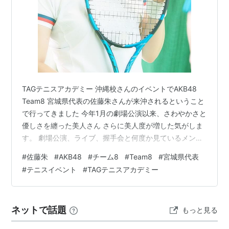
TAGテニスアカデミー 沖縄校さんのイベントでAKB48
Team8 宮城県代表の佐藤朱さんが来沖されるということ
で行ってきました 今年1月の劇場公演以来、さわやかさと
優しさを纏った美人さん さらに美人度が増した気がしま
す。 劇場公演、ライブ、握手会と何度か見ているメンバ
ー 特に握手会の対応がすごく良かったのが印象に残って
#
佐藤朱
#
AKB48
#
チーム8
#
Team8
#
宮城県代表
ます 長身でスタイルも良くパフォーマンス中の表情も美
#
テニスイベント
#
TAGテニスアカデミー
しく この日の沖縄は11月にしては気温高め午後は雨も降
って湿度高めだったので 特に後半はかなり疲れたんじゃ
ないかなと思いましたが イベント終了後、率先してボー
ネットで話題
もっと見る
ルを拾い集めたり レッスンに来てる人たちを励ますよう
に、ずっと声を…