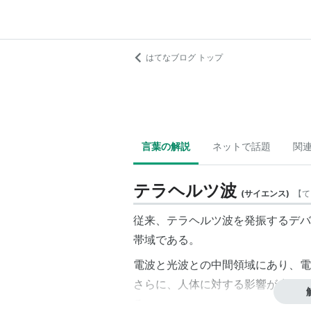
はてなブログ トップ
言葉の解説
ネットで話題
関
テラヘルツ波
(
サイエンス
)
【
て
従来、
テラヘルツ
波を発振するデバ
帯域である。
電波と光波との中間領域にあり、電
さらに、人体に対する影響が少ない
る。