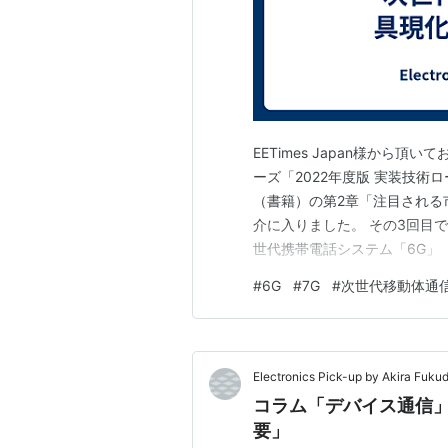
EETimes Japan様から
ーズ「2022年度版 実装技術
（書籍）の第2章「注目される
介に入りました。 その3回目です。e
世代携帯電話システム「6G」
今回と次回は6Gを実現する重
#
6G
#
7G
#
次世代移動体通
りでしたが、例によって（？）
的な感想です…
Electronics Pick-up by Akira Fuku
コラム「デバイス通信」
要」