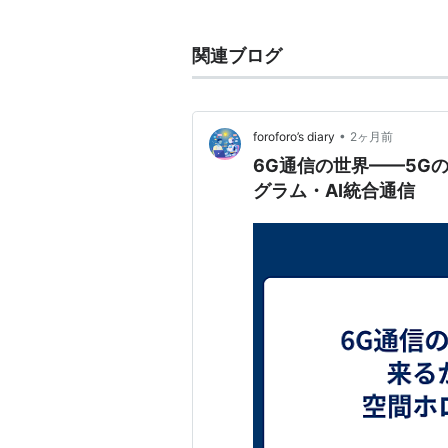
関連ブログ
テラヘルツ波を発振や検出する素子
鳴トンネルダイオード
、後進行波管
•
foroforo’s diary
2ヶ月前
材料の分析方法としては、
テラヘル
6G通信の世界——5G
アンテナ
を用いる。
グラム・AI統合通信