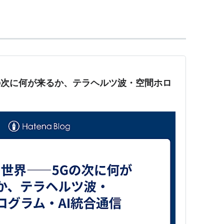
は、光伝導アンテナ、
量子カスケードレーザー
、
共
などがある。
ツ時間領域分光法
があり、発生・検出には、
光伝導
の次に何が来るか、テラヘルツ波・空間ホロ