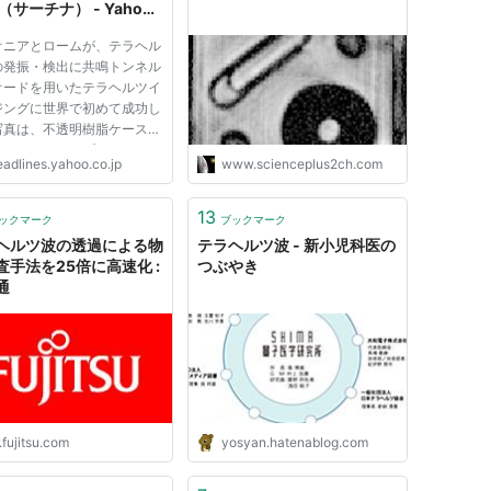
（サーチナ） - Yahoo!
ース
オニアとロームが、テラヘル
の発振・検出に共鳴トンネル
オードを用いたテラヘルツイ
ジングに世界で初めて成功し
写真は、不透明樹脂ケース内
納されたクリップやコインな
eadlines.yahoo.co.jp
www.scienceplus2ch.com
透過画像。 近い将来、空港
荷物検査の風景が変わるかも
ない。目的物の中身を透過し
13
ックマーク
ブックマーク
きる技術として、日々生...
ヘルツ波の透過による物
テラヘルツ波 - 新小児科医の
査手法を25倍に高速化 :
つぶやき
通
.fujitsu.com
yosyan.hatenablog.com