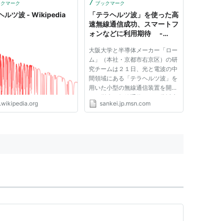
7
ックマーク
ブックマーク
ルツ波 - Wikipedia
「テラヘルツ波」を使った高
速無線通信成功、スマートフ
ォンなどに利用期待 -
MSN産経west
大阪大学と半導体メーカー「ロー
ム」（本社・京都市右京区）の研
究チームは２１日、光と電波の中
間領域にある「テラヘルツ波」を
用いた小型の無線通信装置を開発
し、従来の無線通信の１０倍以上
.wikipedia.org
sankei.jp.msn.com
の速さでデータを送受信すること
に成功したと発表した。 テラヘ
ルツ波では従来の無線ＬＡＮなど
を超える高速無線通信が可能...