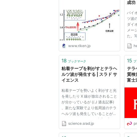
成功 
ニュ
パイ
ツ波
ダイ
メー
た。
に収
www.riken.jp
h
どの
の手
しれ
18
15
ブックマーク
ブ
確認で
粘着テープを剥がすとテラヘ
テラ
ルツ波が発生する | スラド サ
質検
イエンス
富士
粘着テープを勢いよく剥がすと光
を発したり X 線が放出されること
が分かっているが (/.J 過去記事)
、新たな実験でより低周波のテラ
ヘルツ波も発生していることが明
らかになったそうだ (本家 /. 記
science.srad.jp
pr
事、doi:10.1364/OL.34.002195)
。 この研究を行ったのは豪ニュ
ーサウスウェールズ州