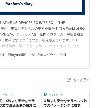
NATIVE IoE DEVICES 6G BASE 6G — THE
ヘルツ波が、現実とデジタルの境界を溶かす The World of 6G
何が来るか、テラヘルツ波・空間ホログラム・AI統合通信
今、世界はすでに「その次」を見据えています。6G——
次世代通信は、単に「もっと速い」だけではありません。
、空間に浮かぶホログラム通話、そしてAIが通信そのも
ツ波
#
Beyond5G
#
AI
#
ホログラム
#
IoT
信網」という言…
もっと見る
18
ブックマーク
ブックマーク
初、X線より安全なテラ
Ｘ線より安全なテラヘルツ波
ツ波で透過画像の撮影に
でのイメージングに成功