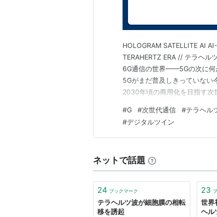
HOLOGRAM SATELLITE AI AI-
TERAHERTZ ERA // テラ
6G通信の世界——5Gの次に
5Gがまだ普及しきっていない
2030年頃の商用化を目指す
テラヘルツ波が拓く超高速通信
#
G
#
次世代通信
#
テラヘル
のに溶け込む世界。それは「通
#
デジタルツイン
ネットで話題
24
23
ブックマーク
テラヘルツ波が細胞膜の相転
世界
移を誘起
ヘル