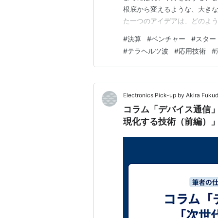
根底から変えるような、大き
た一つのアイデアは、どのよ
か。 今回は、従来不可能とさ
#
決算
#
ベンチャー
#
スター
した、岡山大学発のスタート
#
テラヘルツ波
#
応用技術
#
解きます。その革新的な技術
Electronics Pick-up by Akira Fuku
コラム「デバイス通信」
現化する技術（前編）