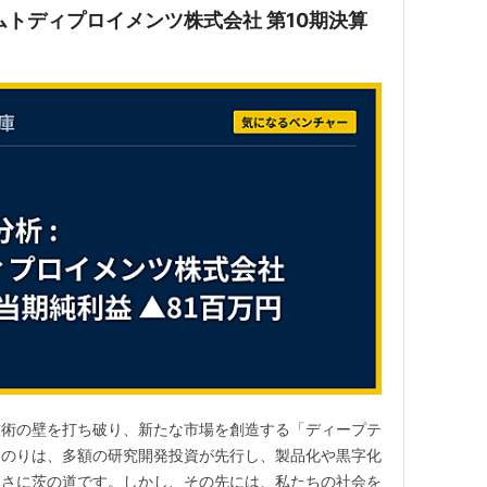
フェムトディプロイメンツ株式会社 第10期決算
技術の壁を打ち破り、新たな市場を創造する「ディープテ
道のりは、多額の研究開発投資が先行し、製品化や黒字化
まさに茨の道です。しかし、その先には、私たちの社会を