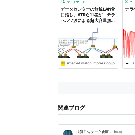
10
8
ブックマーク
ブ
Wollongong 大学の Joseph
データセンターの無線LAN化
テラヘ
Horvat 博...
目指し、ATRら11者が「テラ
ヘルツ波による超大容量無線
LAN」技術開発。150GHz帯
で高速双方向通信実現
internet.watch.impress.co.jp
ja
関連ブログ
•
決算公告データ倉庫
1年前