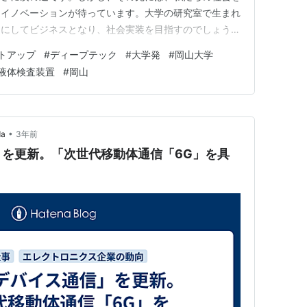
なイノベーションが待っています。大学の研究室で生まれ
うにしてビジネスとなり、社会実装を目指すのでしょう
れた「水溶液」のテラヘルツ波測定を世界で初めて実現
トアップ
#
ディープテック
#
大学発
#
岡山大学
アップ、フェムトディプロイメンツ株式会社の決算を読み
液体検査装置
#
岡山
の裏側にある厳しい財務状況と、…
•
da
3年前
を更新。「次世代移動体通信「6G」を具
」