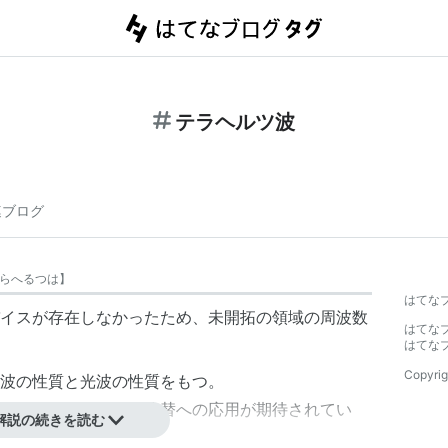
テラヘルツ波
連ブログ
らへるつは
】
はてな
イスが存在しなかったため、未開拓の領域の周波数
はてな
はてな
Copyrig
波の性質と光波の性質をもつ。
ため、エックス線の代替への応用が期待されてい
解説の続きを読む