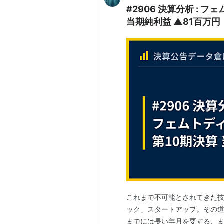
#2906 決算分析 : 
当期純利益 ▲81百万円
これまで不可能とされてきた
ック」スタートアップ。その
までには長い年月を要する、