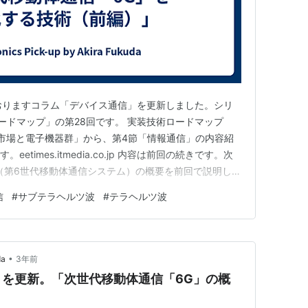
頂いておりますコラム「デバイス通信」を更新しました。シリ
ロードマップ」の第28回です。 実装技術ロードマップ
市場と電子機器群」から、第4節「情報通信」の内容紹
etimes.itmedia.co.jp 内容は前回の続きです。次
（第6世代移動体通信システム）の概要を前回で説明し、
要な要素技術を紹介します。当初は1回で完結させるつも
信
#
サブテラヘルツ波
#
テラヘルツ波
説明が増えてしまい・・・。 前後編となります。個人
•
da
3年前
を更新。「次世代移動体通信「6G」の概