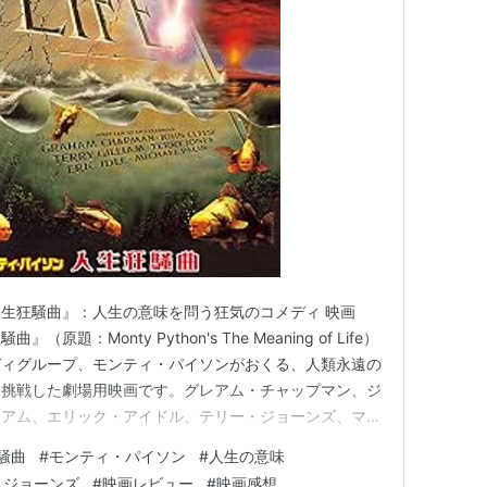
・ザ・バイキング
ージョーンズ,マイケルフォアマン,山岡洋一
ーカー:
日本放送出版協会
90/10
大型本
 6回
を含むブログを見る
キング バルハラへの航海 [DVD]
活
0
生狂騒曲』：人生の意味を問う狂気のコメディ 映画
：Monty Python's The Meaning of Life）
ディグループ、モンティ・パイソンがおくる、人類永遠の
 (4件) を見る
に挑戦した劇場用映画です。グレアム・チャップマン、ジ
リアム、エリック・アイドル、テリー・ジョーンズ、マイ
が、生命の始まりから死後の世界までを、彼ら独特のシ
騒曲
#
モンティ・パイソン
#
人生の意味
満ちたスケッチ形式で展開します。物語は、人間の体、臓
・ジョーンズ
#
映画レビュー
#
映画感想