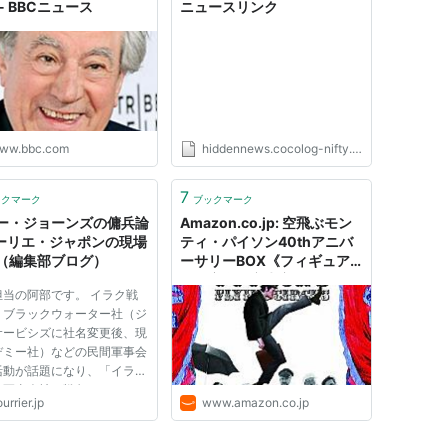
- BBCニュース
ニュースリンク
ww.bbc.com
hiddennews.cocolog-nifty.com
7
ックマーク
ブックマーク
ー・ジョーンズの傭兵論
Amazon.co.jp: 空飛ぶモン
クーリエ・ジャポンの現場
ティ・パイソン40thアニバ
（編集部ブログ）
ーサリーBOX《フィギュア
付・完全限定生産》: グレア
担当の阿部です。 イラク戦
ム・チャップマン, ジョン・
、ブラックウォーター社（ジ
クリーズ, エリック・アイド
サービシズに社名変更後、現
ル, テリー・ジョーンズ, マイ
デミー社）などの民間軍事会
ケル・ペイリン, テリー・ギ
活動が話題になり、「イラク
リアム: DVD
は軍事会社の戦争だ」といっ
urrier.jp
www.amazon.co.jp
がよく指摘さ...翻訳担当の
です。 イラク戦争中、ブラ
ウォーター社（ジー・サービ