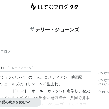
テリー・ジョーンズ
連ブログ
ート
)
【
てりーじょーんず
】
はてな
ソン
」のメンバーの一人。コメディアン、映画監
はてな
ウェールズのコリン・ベイ生まれ。
はてな
セント・エドムンド・ホール・カレッジに進学し、歴史
Copyrig
マイケル・ペイリン
と出会い意気投合、共同で脚本
解説の続きを読む
64年には、学内のコメディ・グループ「オックスフ