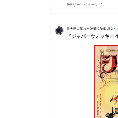
の方は、 イギリスの静かな海
#
テリー・ジョーンズ
つきながら自分はどうしたい
き、イギリス映画らしい、抑え
•
映★画太郎の MOVIE CRADLE 2
『ジャバーウォッキー 