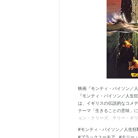
エリック
作者:
テリ
出版社/メ
発売日:
19
メディア:
クリック
:
この商品
エリック・ザ・バイ
出版社/メーカー:
日
発売日:
2004/09/1
映画『モンティ・パイソン／人
メディア:
DVD
『モンティ・パイソン／人生狂騒曲』（原題
クリック
: 10回
は、イギリスの伝説的なコメ
この商品を含むブログ
テーマ「生きることの意味」
ョン・クリーズ、テリー・ギ
ケル・パリンのおなじみ6人組
#
モンティ・パイソン／人生狂
ュールでブラックユーモアに
#
ブラックユーモア
#
テリー