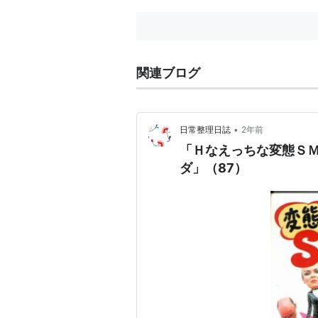
(出演): DVD
シズに
関連ブログ
•
日常整理日誌
2年前
「Ｈなえっちな変態ＳＭ
ダ」（87）