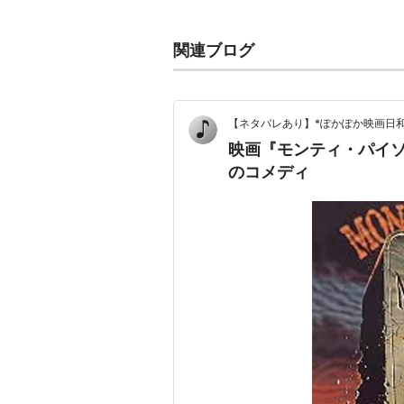
ォード・レヴュー」のエディンバラ
卒業後は、ペイリンと共にテレビの
関連ブログ
レポート』という番組でケンブリッ
プマン
、
エリック・アイドル
らと知
ながっていく。
【ネタバレあり】*ぽかぽか映画日和
モンティ・パイソンのメンバーとし
映画『モンティ・パイ
ち、モンティ・パイソンの最初の映
のコメディ
イル』（1975年）の製作が決ま
をあげた。続く『モンティ・パイソ
ティ・パイソン／人生狂騒曲』（1
また、チョーサーに関する研究書、Chaucer's
Mercenary も執筆している。
まだ児童文学も手がけ、『エリック
童文学協会賞を受賞。自らが監督・