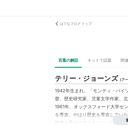
はてなブログ トップ
言葉の解説
ネットで話題
関
テリー・ジョーンズ
(
ア
1942年生まれ。「
モンティ・パイ
督、歴史研究家、児童文学作家。北
1961年、オックスフォード大学
を専攻。やはり歴史を専攻していた
執筆を手がけるようになった。19