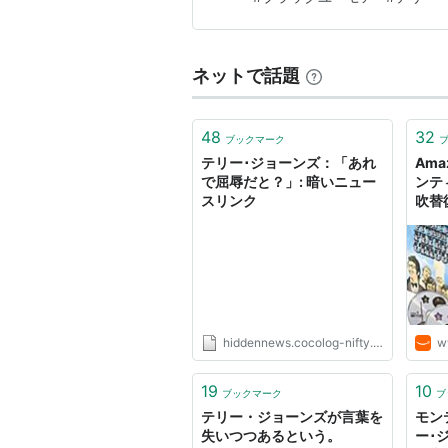
器の不思議、第一次世界…
ネットで話題
48
32
ブックマーク
テリー･ジョーンズ：「あれ
Ama
で屈辱だと？」: 暗いニュー
ンテ
スリンク
吹替復
ク・
マイ
武)
悟郎
チャ
リー
夫)
hiddennews.cocolog-nifty.com
w
塚昭三
19
10
ブックマーク
ブ
テリー・ジョーンズが言葉を
モン
失いつつあるという。
ー･