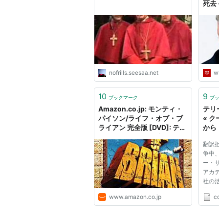
死去 
nofrills.seesaa.net
w
10
9
ブックマーク
ブ
Amazon.co.jp: モンティ・
テリ
パイソン/ライフ・オブ・ブ
« 
ライアン 完全版 [DVD]: テリ
から
ー・ジョーンズ (監督), ジョ
翻訳
ン・クリーズ(納谷吾郎) (出
争中
演), エリック・アイドル(広
ー・
川太一郎) (出演), テリー・ギ
アカ
リアム(古川登志夫) (出演),
社の
グレアム・チャップマン(山
戦争
田康雄) (出演), マイケル・ペ
www.amazon.co.jp
co
たこと
イリン(青野武) (出演), テリ
阿部
ー・ジョーンズ(飯塚昭三)
ック