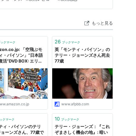
もっと見る
26
ブックマーク
ブックマーク
zon.co.jp: 「空飛ぶモ
英「モンティ・パイソン」の
ィ・パイソン」“日本語
テリー・ジョーンズさん死去
活”DVD BOX: エリッ
77歳
アイドル(広川太一郎),
ケル・ペイリン(青野
, ジョン・クリーズ(納谷
/近石真介), グレアム・
ップマン(山田康雄), テ
・ギリアム(古川登志
, テリー・ジョーンズ(飯
ww.amazon.co.jp
www.afpbb.com
): DVD
10
ックマーク
ブックマーク
ティ・パイソンのテリ
テリー・ジョーンズ：『これ
ジョーンズさん、77歳で
ぞまさしく機会の地』: 暗い