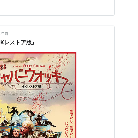
辺の町でなんや逆らいたい16歳の少女リンダを描き、傷
んだって探っていく彼女の姿がどんどん魅力的にみえて
た美しさ、ビターだけ…
4年前
4Kレストア版』