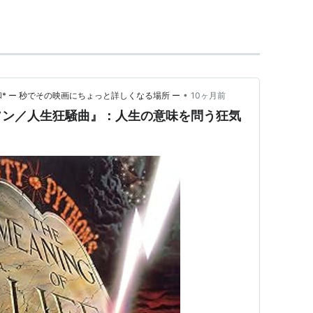
・フェスティバル公演を成功させている。
コメディ番組の執筆するようになり、『フロスト・
ジ大学出身の
ジョン・クリーズ
や
グレアム・チャッ
り合い、やがて「モンティ・パイソン」結成へとつ
•
* ー 秒でその映画にちょっと詳しくなる場所 ー
10ヶ月前
て脚本と出演のみならず、演出の仕事にも興味を持
ソン／人生狂騒曲』：人生の意味を問う狂気
画『モンティ・パイソン・アンド・ホーリー・グレ
った時には、テリー・ギリアムと共に共同監督に名乗り
ン／ライフ・オブ・ブライアン』（1979年）『モン
983年）では単独で監督を務めている。
 Knight: The Portrait of a Medieval
・ザ・ヴァイキング』（1983年）ではイギリス児
脚本を担当し、1989年に映画化された。